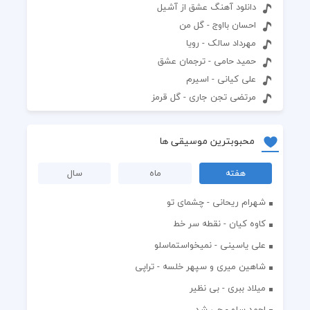
دانلود آهنگ عشق از آشیل
احسان بااوج - گل من
مهرداد سالک - رویا
حمید حامی - ترجمان عشق
علی کیانی - اسیرم
مرتضی تجن جاری - گل قرمز
محبوبترین موسیقی ها
هفته
ماه
سال
شهرام ریحانی - چشمای تو
کاوه کیان - نقطه سر خط
علی یاسینی - نمیخواستماسلو
شاهین میری و سپهر خلسه - تراپی
میلاد ببری - بی نظیر
احمد سلو - چی شد