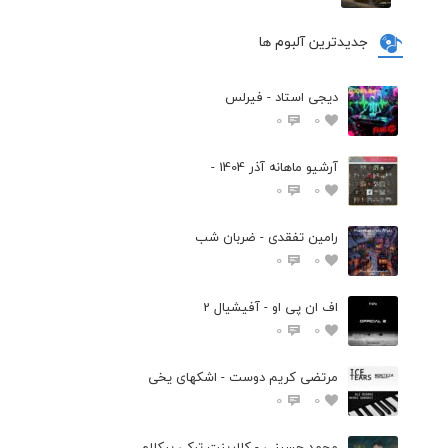
جدیدترین آلبوم ها
دیجی استاد - فیرلس
0
0
آرشیو ماهانه آذر 1404 -
0
0
رامین تفقدی - ضربان شب
0
0
اف ان پی او - آفیشیال 2
0
0
مرتضی کریم دوست - اشکهای یخی
0
0
محمد حسینی - کلارینت ترکی بیکلام