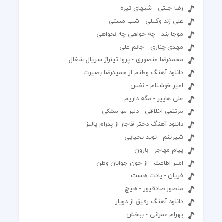
رضا جنتی - شبهای تیره
علی زند وکیلی - شب مستی
موجا بند - چه خواهی چه نخواهی
مهدی چناری - جانم علی
محمدرضا منصوری - پروا تیتراژ سریال شغال
دانلود آهنگ وطنم از حمیدرضا بصیرت
امیر خوشنام - نفس
علی هایپر - مگه داریم
مرتضی اخلاقی - دلبر مو مشکی
دانلود آهنگ دختر قاجار از پدرام پالیز
شیرینم - نوید یحیایی
پیام مهاجر - بارون
امیر اطاعت - از خون جوانان وطن
فریان - یادت هست
منصور صادقپور - هیچ
دانلود آهنگ رفیق از دویار
بهرام عمرانی - ببخش