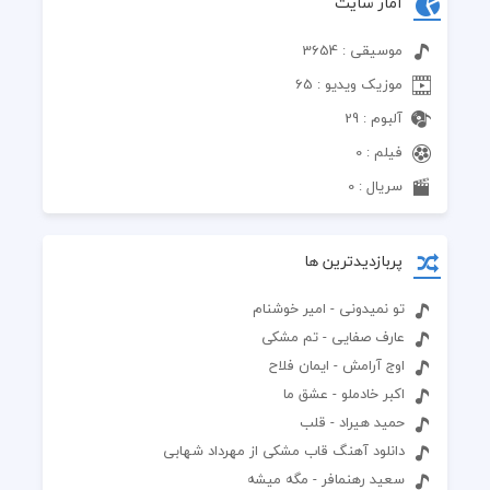
آمار سایت
موسیقی : 3654
موزیک ویدیو : 65
آلبوم : 29
فیلم : 0
سریال : 0
پربازدیدترین ها
تو نمیدونی - امیر خوشنام
عارف صفایی - تم مشکی
اوج آرامش - ایمان فلاح
اکبر خادملو - عشق ما
حمید هیراد - قلب
دانلود آهنگ قاب مشکی از مهرداد شهابی
سعید رهنمافر - مگه میشه