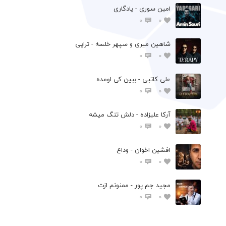
امین سوری - یادگاری
0
0
شاهین میری و سپهر خلسه - تراپی
0
0
علی کاتبی - ببین کی اومده
0
0
آرکا علیزاده - دلش تنگ میشه
0
0
افشين اخوان - وداع
0
0
مجید جم پور - ممنونم ازت
0
0