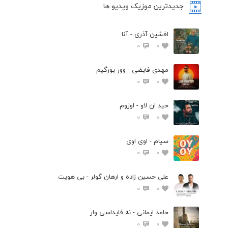
جدیدترین موزیک ویدیو ها
افشین آذری - آنا
0
0
مهدی فایضی - وور یورگیم
0
0
حید ان لاو - اوزوم
0
0
سیام - اوی اوی
0
0
علی حسین زاده و ارهان گولر - بی هویت
0
0
حامد ایمانی - نه فایداسی وار
0
0