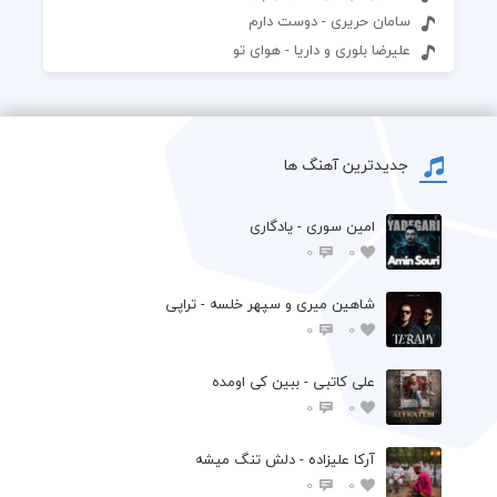
سامان حریری - دوست دارم
علیرضا بلوری و داریا - هوای تو
جدیدترین آهنگ ها
امین سوری - یادگاری
0
0
شاهین میری و سپهر خلسه - تراپی
0
0
علی کاتبی - ببین کی اومده
0
0
آرکا علیزاده - دلش تنگ میشه
0
0