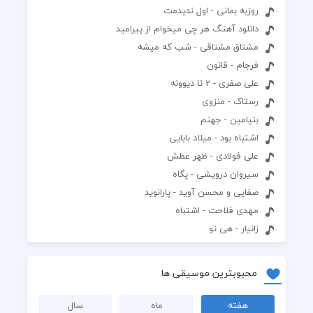
روزبه بمانی - اول ندیدمت
دانلود آهنگ هر چی میخوام از پیرامید
مشتاق مشتاقی - شب که میشه
فرجام - قانون
علی صفری - 2 تا دیوونه
رستاک - منزوی
بنیامین - جهنم
اشتباه بود - میلاد بابایی
علی فولادی - ظهر عطش
سیروان درویشی - پگاه
صفایی و محسن آوید - پارانوید
مهدی فلاحت - اشتباه
زانیار - هی تو
محبوبترین موسیقی ها
هفته
ماه
سال