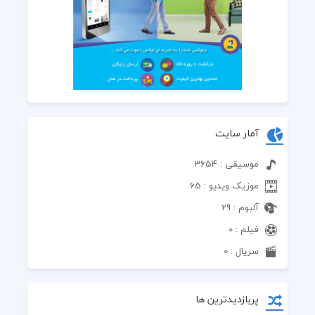
آمار سایت
موسیقی : 3654
موزیک ویدیو : 65
آلبوم : 29
فیلم : 0
سریال : 0
پربازدیدترین ها