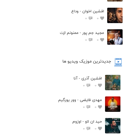
افشين اخوان - وداع
0
0
مجید جم پور - ممنونم ازت
0
0
جدیدترین موزیک ویدیو ها
افشین آذری - آنا
0
0
مهدی فایضی - وور یورگیم
0
0
حید ان لاو - اوزوم
0
0