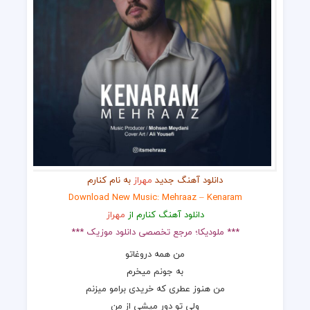
دانلود آهنگ جدید
مهراز
به نام کنارم
Download New Music: Mehraaz – Kenaram
دانلود آهنگ کنارم از
مهراز
*** ملودیکا؛ مرجع تخصصی دانلود موزیک ***
من همه دروغاتو
به جونم میخرم
من هنوز عطری که خریدی برامو میزنم
ولی تو دور میشی از من