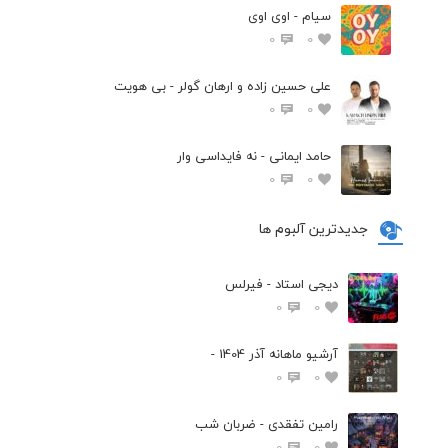
سیام - اوی اوی
0
0
علی حسین زاده و ارهان گولر - بی هویت
0
0
حامد ایمانی - نه فایداسی وار
0
0
جدیدترین آلبوم ها
دیجی استاد - فیرلس
0
0
آرشیو ماهانه آذر 1404 -
0
0
رامین تفقدی - ضربان شب
0
0