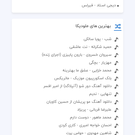
دیجی استاد - فیرلس
بهترین های ملودیکا
شب - پویا سالکی
حمید شکرانه - نت عاشقی
سیروان خسروی - بارون پاییزی (اجرای زنده)
مهزیار - بچگی
محمد خزایی - عشق ما بهترینه
بلک اسکورپیون موزیک - ماتریکس
دانلود آهنگ دور شو (آنپلاگد) از امیر افسر
تنهایی - ندیم
دانلود آهنگ مو پریشان از حسین کاویان
علیرضا قربانی - پریزاد
محمد ماهور - دوست دارم
احسان خواجه امیری - کاری کردی
شاهین مهدوی - حواس پرت