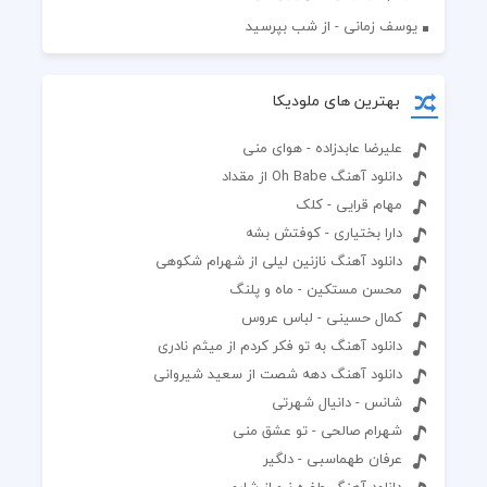
یوسف زمانی - از شب بپرسید
بهترین های ملودیکا
علیرضا عابدزاده - هوای منی
دانلود آهنگ Oh Babe از مقداد
مهام قرایی - کلک
دارا بختیاری - کوفتش بشه
دانلود آهنگ نازنین لیلی از شهرام شکوهی
محسن مستکین - ماه و پلنگ
کمال حسینی - لباس عروس
دانلود آهنگ به تو فکر کردم از میثم نادری
دانلود آهنگ دهه شصت از سعید شیروانی
شانس - دانیال شهرتی
شهرام صالحی - تو عشق منی
عرفان طهماسبی - دلگیر
دانلود آهنگ طفره نرو از شارو