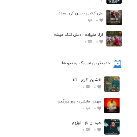
علی کاتبی - ببین کی اومده
0
0
آرکا علیزاده - دلش تنگ میشه
0
0
جدیدترین موزیک ویدیو ها
افشین آذری - آنا
0
0
مهدی فایضی - وور یورگیم
0
0
حید ان لاو - اوزوم
0
0