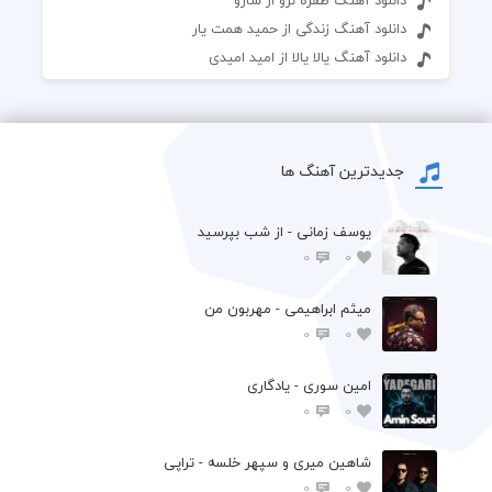
دانلود آهنگ زندگی از حمید همت یار
دانلود آهنگ یالا یالا از امید امیدی
جدیدترین آهنگ ها
یوسف زمانی - از شب بپرسید
0
0
میثم ابراهیمی - مهربون من
0
0
امین سوری - یادگاری
0
0
شاهین میری و سپهر خلسه - تراپی
0
0