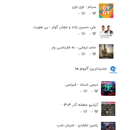
سیام - اوی اوی
0
0
علی حسین زاده و ارهان گولر - بی هویت
0
0
حامد ایمانی - نه فایداسی وار
0
0
جدیدترین آلبوم ها
دیجی استاد - فیرلس
0
0
آرشیو ماهانه آذر 1404 -
0
0
رامین تفقدی - ضربان شب