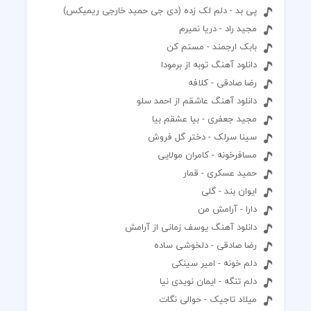
پی بد - دلم لک زده (دی جی حمید خارجی ریمیکس)
مجید راد - دریا نمیرم
بابک ارجمند - مستم کن
دانلود آهنگ توبه از برمودا
رضا صادقی - کلافه
دانلود آهنگ عاشقم از احمد سلو
مجید جعفری - بیا عشقم بیا
سینا سرلک - دختر گل فروش
مسافرخونه - کامران مولایی
حمید عسکری - قمار
ایوان بند - گلی
دارا - آرامش من
دانلود آهنگ یوسف زمانی از آرامش
رضا صادقی - دلخوشی ساده
دلم خونه - امیر سینکی
دلم تنگه - ایمان نویدی نیا
میلاد تاجیک - حوالی نگات