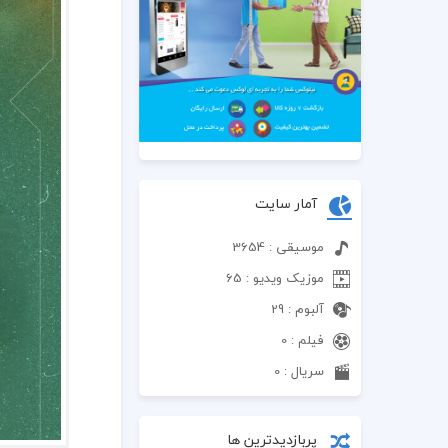
آمار سایت
موسیقی : 3654
موزیک ویدیو : 65
آلبوم : 29
فیلم : 0
سریال : 0
پربازدیدترین ها