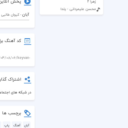
پخش آنلاین
زهرا ۲
محسن علیمردانی - یلدا
آبان
- کیوان طالبی ز
کد آهنگ برا
اشتراک گذار
در شبکه های اجتماعی
برچسب ها
آبان
آهنگ
پاپ