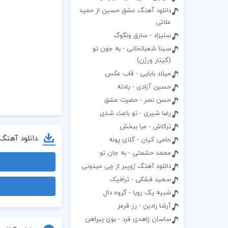
دانلود آهنگ عشق حسین از حمید
علائی
سلیزاد - سارق ونگوگ
سینا شعبانخانی - به جون تو
(گیتار ورژن)
میلاد بابایی - قاب عکس
حسین آزادی - یادته
حسن نصر - حضرت عشق
رضا شیری - تو باعث شدی
ترکاش - مرا ببخش
دانلود آهنگ
حامی کیان - گلای پونه
محمد حشمتی - به جان تو
دانلود آهنگ ژوپیر از چی میدونی
سعید فشکی - ترافیک
شبیه یک رویا - گروه دال
آرشا رادین - رز قرمز
ساسان زاهدی فرد - بوی پیراهن