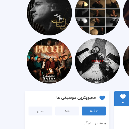
محبوبترین موسیقی ها
0
هفته
ماه
سال
منس - هرگز