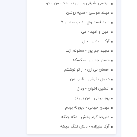
مرتضی اشرفی و علی تیرمایه - من و تو
میلاد طوسی - سایه روشن
اميد فستيوال - ديپ سنس ۷
امین و امید - می
آرکا - عشق محال
مجید جم پور - ممنونم ازت
حسن جمالی - سکسکه
احسان نی زن - از تو نوشتم
دانیال تفرشی - قلب من
افشين اخوان - وداع
پویا بیاتی - من بی تو
مهدی جهانی - دیوونه بودم
علیرضا کرم بخش - مگه جنگه
آرکا علیزاده - دلش تنگ میشه