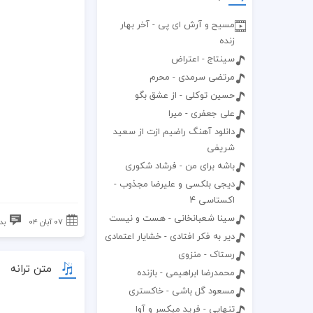
مسیح و آرش ای پی - آخر بهار
زنده
سینتاج - اعتراض
مرتضی سرمدی - محرم
حسین توکلی - از عشق بگو
علی جعفری - میرا
دانلود آهنگ راضیم ازت از سعید
شریفی
باشه برای من - فرشاد شکوری
دیجی بلکسی و علیرضا مجذوب -
اکستاسی 4
سینا شعبانخانی - هست و نیست
۰۷ آبان ۰۴
بد
دیر به فکر افتادی - خشایار اعتمادی
رستاک - منزوی
متن ترانه
محمدرضا ابراهیمی - بازنده
مسعود گل باشی - خاکستری
تنهایی - فرید میکسر و آوا