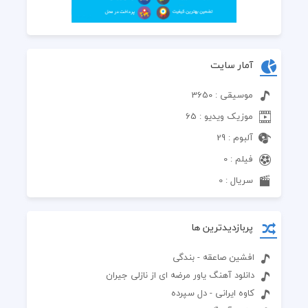
آمار سایت
موسیقی : 3650
موزیک ویدیو : 65
آلبوم : 29
فیلم : 0
سریال : 0
پربازدیدترین ها
افشین صاعقه - بندگی
دانلود آهنگ یاور مرضه ای از نازلی جیران
کاوه ایرانی - دل سپرده