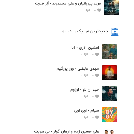
فرید پیروانیان و علی محمدوند - اَبَر قدرت
0
0
جدیدترین موزیک ویدیو ها
افشین آذری - آنا
0
0
مهدی فایضی - وور یورگیم
0
0
حید ان لاو - اوزوم
0
0
سیام - اوی اوی
0
0
علی حسین زاده و ارهان گولر - بی هویت