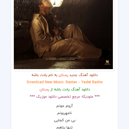
دانلود آهنگ جدید
رستان
به نام یادت باشه
Download New Music: Rastan – Yadet Bashe
دانلود آهنگ یادت باشه از
رستان
*** ملودیکا؛ مرجع تخصصی دانلود موزیک ***
آروم جونم
نامهربونم
بی من کجایی
تنها پناهم