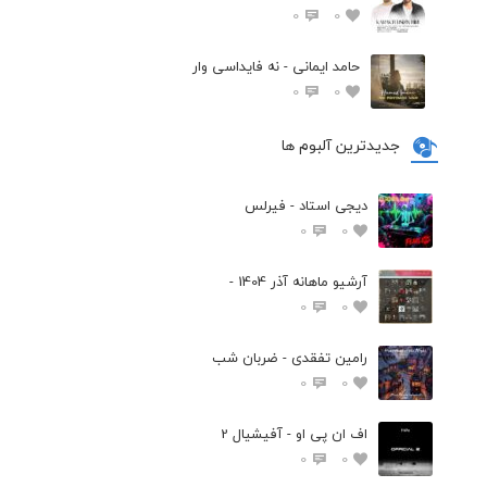
0
0
حامد ایمانی - نه فایداسی وار
0
0
جدیدترین آلبوم ها
دیجی استاد - فیرلس
0
0
آرشیو ماهانه آذر 1404 -
0
0
رامین تفقدی - ضربان شب
0
0
اف ان پی او - آفیشیال 2
0
0