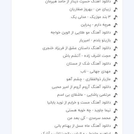
دانلود آهنگ حسرت دیدار از حامد هیرمان
زیبای من - بهروز صفاریان
3 بند موزیک - مدلی یک
هرچه دارم - پدراین
دانلود آهنگ مو طلایی از الوین خواجه
بازیتو بلدم - امیریار
دانلود آهنگ داستان عشق از فریزاد خنجری
حجت اشرف زاده - آتشم باش
دانلود آهنگ شک از مستان
مهدی جهانی - ناب
مازیار ذوالفقاری - چشم آهو
دانلود آهنگ آروم آروم از امیر محبی
مرتضی پاشایی - عاشقای بی اسم
دانلود آهنگ مست و خرابم از نوید بابانیا
نیما جاوید - چه خوبه هستی
محمد سرمدی - کی بعد من
دانلود آهنگ ماه عسل از بهنام بانی
ابراهیم چاردولی و الیاس یالچینتاش - آشک