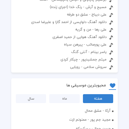
مسیح و آرش - رنگ خدا (اجرای زنده)
علی دیباج - عشق دو طرفه
دانلود آهنگ دلواپسی از احمد گازا و علیرضا اسدی
علی رها - من و گریه
دانلود آهنگ هوایی از حمید اصغری
علی پورصائب - پیرهن سیاه
یاسر بینام - آنتی گنگ
میثم جمشیدپور - چیکار کردی
سروش سلامی - رویایی
محبوبترین موسیقی ها
هفته
ماه
سال
آرکا - عشق محال
مجید جم پور - ممنونم ازت
حسن جمالی - سکسکه