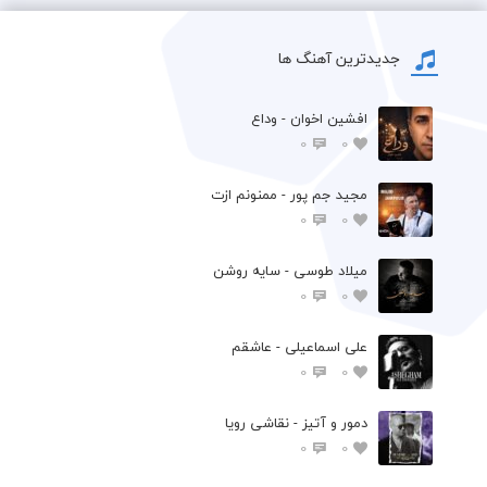
جدیدترین آهنگ ها
افشين اخوان - وداع
0
0
مجید جم پور - ممنونم ازت
0
0
میلاد طوسی - سایه روشن
0
0
علی اسماعیلی - عاشقم
0
0
دمور و آتیز - نقاشی رویا
0
0