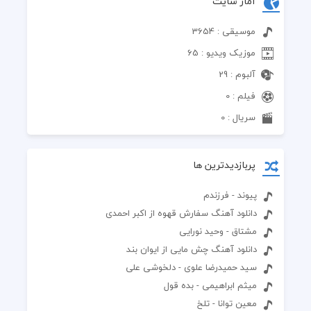
آمار سایت
موسیقی : 3654
موزیک ویدیو : 65
آلبوم : 29
فیلم : 0
سریال : 0
پربازدیدترین ها
پیوند - فرزندم
دانلود آهنگ سفارش قهوه از اکبر احمدی
مشتاق - وحید نورایی
دانلود آهنگ چش مایی از ایوان بند
سید حمیدرضا علوی - دلخوشی علی
میثم ابراهیمی - بده قول
معین توانا - تلخ