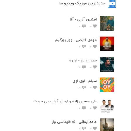
جدیدترین موزیک ویدیو ها
افشین آذری - آنا
0
0
مهدی فایضی - وور یورگیم
0
0
حید ان لاو - اوزوم
0
0
سیام - اوی اوی
0
0
علی حسین زاده و ارهان گولر - بی هویت
0
0
حامد ایمانی - نه فایداسی وار
0
0