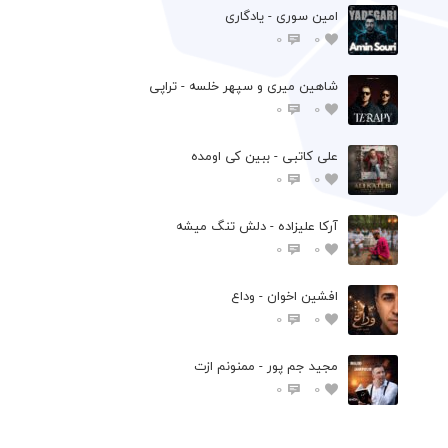
امین سوری - یادگاری
0
0
شاهین میری و سپهر خلسه - تراپی
0
0
علی کاتبی - ببین کی اومده
0
0
آرکا علیزاده - دلش تنگ میشه
0
0
افشين اخوان - وداع
0
0
مجید جم پور - ممنونم ازت
0
0