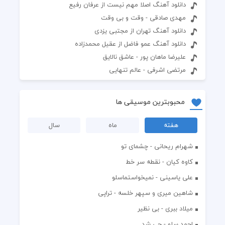
دانلود آهنگ اصلا مهم نیست از عرفان رفیع
مهدی صادقی - وقت و بی وقت
دانلود آهنگ تهران از مجتبی یزدی
دانلود آهنگ عمو فاضل از عقیل محمدزاده
علیرضا ماهان پور - عاشق نالایق
مرتضی اشرفی - عالم تنهایی
محبوبترین موسیقی ها
هفته
ماه
سال
شهرام ریحانی - چشمای تو
کاوه کیان - نقطه سر خط
علی یاسینی - نمیخواستماسلو
شاهین میری و سپهر خلسه - تراپی
میلاد ببری - بی نظیر
احمد سلو - چی شد