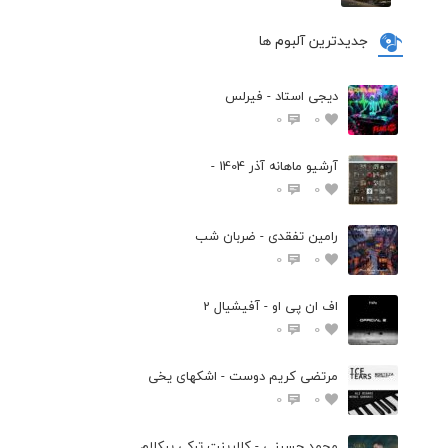
جدیدترین آلبوم ها
دیجی استاد - فیرلس
0
0
آرشیو ماهانه آذر 1404 -
0
0
رامین تفقدی - ضربان شب
0
0
اف ان پی او - آفیشیال 2
0
0
مرتضی کریم دوست - اشکهای یخی
0
0
محمد حسینی - کلارینت ترکی بیکلام