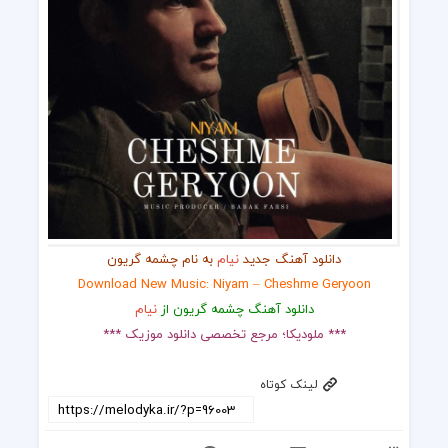
دانلود آهنگ جدید
نیام
به نام چشمه گریون
Download New Music: Niyam – Cheshme Geryoon
دانلود آهنگ چشمه گریون از
نیام
*** ملودیکا؛ مرجع تخصصی دانلود موزیک ***
لینک کوتاه