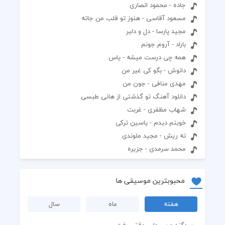
جاده - محمود انصاری
مسعود آقاسی - هنوز تو قلب من جاته
مجید پارسا - دل و دلبر
باراد - آروم جونم
همه چی درست میشه - یاس
دانوش - بگو کی غیر من
مهدی منافی - جون من
دانلود آهنگ تو گذشتی از هانی طبسی
شهاب مظفری - غربت
خوبتم دیدم - یاسین ترکی
ته ریش - مجید ملوندی
محمد سرمدی - جزیره
محبوبترین موسیقی ها
هفته
ماه
سال
سوگند و سیجل - وقتی رفت