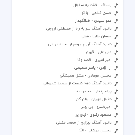
رستاک - فقط یه سئوال
حسن فلاحی - با تو
عمو سیدی - خدانگهدار
دانلود آهنگ سر به راه از مصطفی اروجی
احسان طاها - قفلی
دانلود آهنگ آروم جونم از محمد تهرانی
علی علی - قهرم
امیر امیری - قصه وفا
از آزادی - یاسر سمیعی
محسن فرهادی - عشق همیشگی
دانلود آهنگ دهه شصت از سعید شیروانی
پیام پندار - صد در صد
دانیال الهیان - ولم کن
امیرخسرو - بی چتر
مسعود رضوی - زدی پر
دانلود آهنگ بیزاری از محمد فضلی
محسن بهشتی - الله