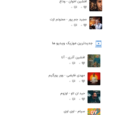
افشين اخوان - وداع
0
0
مجید جم پور - ممنونم ازت
0
0
جدیدترین موزیک ویدیو ها
افشین آذری - آنا
0
0
مهدی فایضی - وور یورگیم
0
0
حید ان لاو - اوزوم
0
0
سیام - اوی اوی