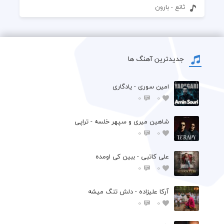
ثانع - بارون
جدیدترین آهنگ ها
امین سوری - یادگاری
0
0
شاهین میری و سپهر خلسه - تراپی
0
0
علی کاتبی - ببین کی اومده
0
0
آرکا علیزاده - دلش تنگ میشه
0
0