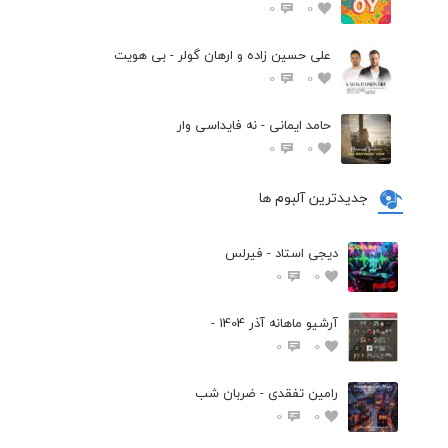
0
0
علی حسین زاده و ارهان گولر - بی هویت
0
0
حامد ایمانی - نه فایداسی وار
0
0
جدیدترین آلبوم ها
دیجی استاد - فیرلس
0
0
آرشیو ماهانه آذر 1404 -
0
0
رامین تفقدی - ضربان شب
0
0