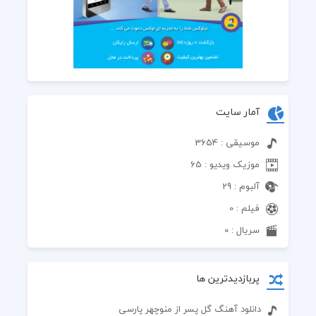
آمار سایت
موسیقی : 3654
موزیک ویدیو : 65
آلبوم : 29
فیلم : 0
سریال : 0
پربازدیدترین ها
دانلود آهنگ گل پسر از منوچهر پارسی