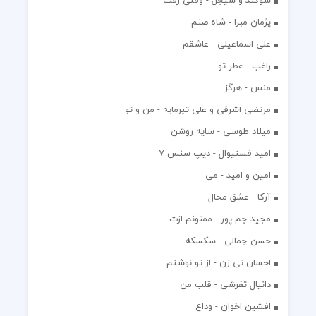
پژمان مبرا - شاه صنم
علی اسماعیلی - عاشقم
راغب - عطر تو
منس - هرگز
مرتضی اشرفی و علی تیرمایه - من و تو
میلاد طوسی - سایه روشن
اميد فستيوال - ديپ سنس ۷
امین و امید - می
آرکا - عشق محال
مجید جم پور - ممنونم ازت
حسن جمالی - سکسکه
احسان نی زن - از تو نوشتم
دانیال تفرشی - قلب من
افشين اخوان - وداع