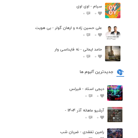
سیام - اوی اوی
0
0
علی حسین زاده و ارهان گولر - بی هویت
0
0
حامد ایمانی - نه فایداسی وار
0
0
جدیدترین آلبوم ها
دیجی استاد - فیرلس
0
0
آرشیو ماهانه آذر 1404 -
0
0
رامین تفقدی - ضربان شب