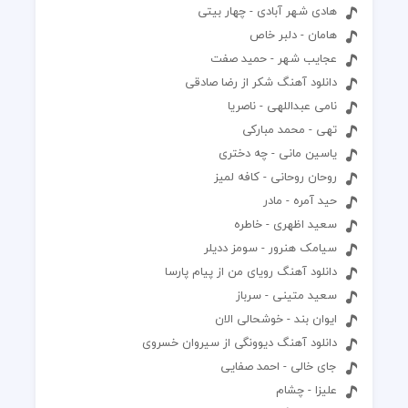
هادی شهر آبادی - چهار بیتی
هامان - دلبر خاص
عجایب شهر - حمید صفت
دانلود آهنگ شکر از رضا صادقی
نامی عبداللهی - ناصریا
تهی - محمد مبارکی
یاسین مانی - چه دختری
روحان روحانی - کافه لمیز
حید آمره - مادر
سعید اظهری - خاطره
سیامک هنرور - سومز ددیلر
دانلود آهنگ رویای من از پیام پارسا
سعید متینی - سرباز
ایوان بند - خوشحالی الان
دانلود آهنگ دیوونگی از سیروان خسروی
جای خالی - احمد صفایی
علیزا - چشام