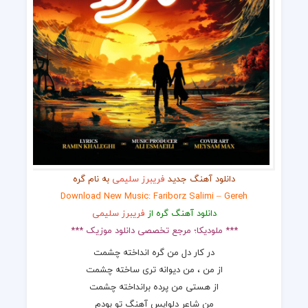
دانلود آهنگ جدید
فريبرز سليمى
به نام گره
Download New Music: Fariborz Salimi – Gereh
دانلود آهنگ گره از
فريبرز سليمى
*** ملودیکا؛ مرجع تخصصی دانلود موزیک ***
در كار دل من گره انداخته چشمت
از من ، من ديوانه ترى ساخته چشمت
از هستى من پرده برانداخته چشمت
من شاعر دلواپس آهنگ تو بودم