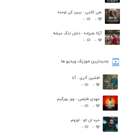
علی کاتبی - ببین کی اومده
0
0
آرکا علیزاده - دلش تنگ میشه
0
0
جدیدترین موزیک ویدیو ها
افشین آذری - آنا
0
0
مهدی فایضی - وور یورگیم
0
0
حید ان لاو - اوزوم
0
0