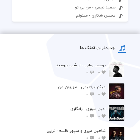
سعید نجفی - من بی تو
محسن شکاری - ممنونم
جدیدترین آهنگ ها
یوسف زمانی - از شب بپرسید
0
0
میثم ابراهیمی - مهربون من
0
0
امین سوری - یادگاری
0
0
شاهین میری و سپهر خلسه - تراپی
0
0