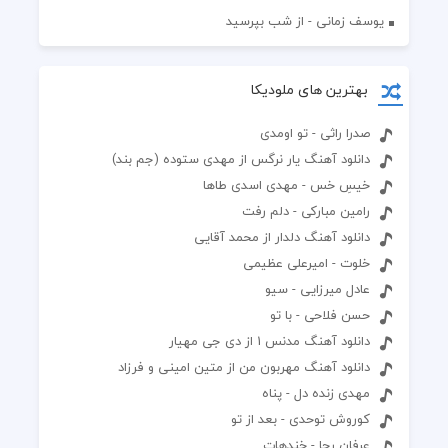
یوسف زمانی - از شب بپرسید
بهترین های ملودیکا
صدرا راثی - تو اومدی
دانلود آهنگ یار نرگس از مهدی ستوده (جم بند)
خیسِ خس - مهدی اسدی طاها
رامین مبارکی - دلم رفت
دانلود آهنگ دلدار از محمد آقایی
خلوت - امیرعلی عظیمی
عادل میرزایی - سیو
حسن فلاحی - با تو
دانلود آهنگ مدنس 1 از دی جی مهیار
دانلود آهنگ مهربون من از متین امینی و فرزاد
مهدی زنده دل - پناه
کوروش توحدی - بعد از تو
عرفان رجا - خندهات