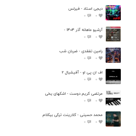
دیجی استاد - فیرلس
0
0
آرشیو ماهانه آذر 1404 -
0
0
رامین تفقدی - ضربان شب
0
0
اف ان پی او - آفیشیال 2
0
0
مرتضی کریم دوست - اشکهای یخی
0
0
محمد حسینی - کلارینت ترکی بیکلام
0
0