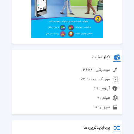
آمار سایت
موسیقی : 3656
موزیک ویدیو : 65
آلبوم : 29
فیلم : 0
سریال : 0
پربازدیدترین ها