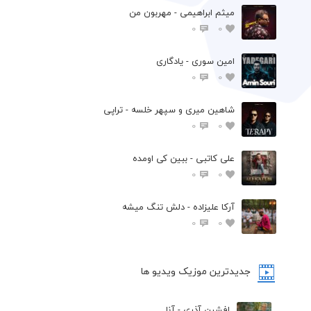
میثم ابراهیمی - مهربون من
0
0
امین سوری - یادگاری
0
0
شاهین میری و سپهر خلسه - تراپی
0
0
علی کاتبی - ببین کی اومده
0
0
آرکا علیزاده - دلش تنگ میشه
0
0
جدیدترین موزیک ویدیو ها
افشین آذری - آنا