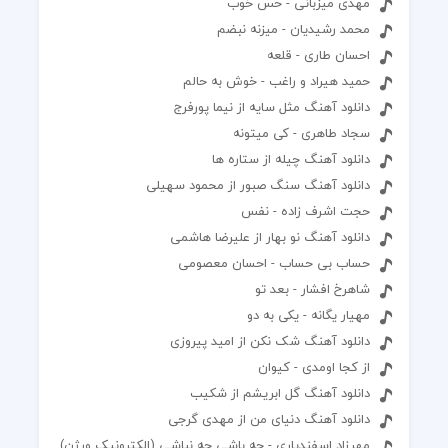
مهدی میزبانی - حس خوب
محمد رشیدیان - میزنه نبضم
احسان طاری - قلعه
حمید هیراد و راغب - خوش به حالم
دانلود آهنگ مثل سایه از نیما پورفرج
سجاد طاهری - کی میتونه
دانلود آهنگ چیله از ستاره ها
دانلود آهنگ سنگ صبور از محمود سهیلی
حجت اشرف زاده - نفس
دانلود آهنگ نو بهار از علیرضا هاشمی
حساب بی حساب - احسان معصومی
شاهرخ افشار - بعد تو
مهیار یگانه - یکی به دو
دانلود آهنگ شک نکن از امید پیروزی
از کجا اومدی - کیوان
دانلود آهنگ گل ابریشم از شکیب
دانلود آهنگ دنیای من از مهدی گرجی
مهرزاد اسفندیاری - چه باشی چه نباشی (الکترونیک ورژن)