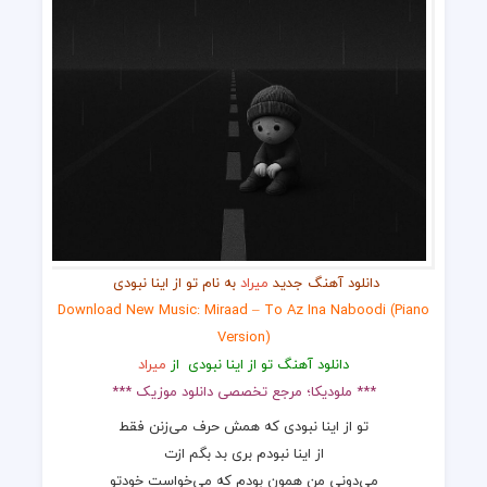
دانلود آهنگ جدید
میراد
به نام تو از اینا نبودی ‌
Download New Music: Miraad – To Az Ina Naboodi (piano
Version)
دانلود آهنگ تو از اینا نبودی ‌ از
میراد
*** ملودیکا؛ مرجع تخصصی دانلود موزیک ***
تو از اینا نبودی که همش حرف می‌زنن فقط
از اینا نبودم بری بد بگم ازت
می‌دونی من همون بودم که می‌خواست خودتو