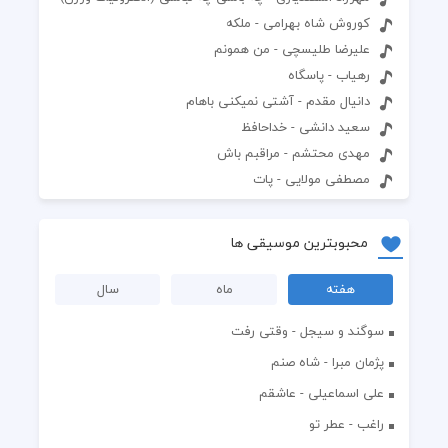
کوروش شاه بهرامی - ملکه
علیرضا طلیسچی - من همونم
رهیاب - پاسگاه
دانیال مقدم - آشتی نمیکنی باهام
سعید دانشی - خداحافظ
مهدی محتشم - مراقبم باش
مصطفی مولایی - پات
محبوبترین موسیقی ها
هفته
ماه
سال
سوگند و سیجل - وقتی رفت
پژمان مبرا - شاه صنم
علی اسماعیلی - عاشقم
راغب - عطر تو