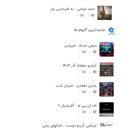
حامد ایمانی - نه فایداسی وار
0
0
جدیدترین آلبوم ها
دیجی استاد - فیرلس
0
0
آرشیو ماهانه آذر 1404 -
0
0
رامین تفقدی - ضربان شب
0
0
اف ان پی او - آفیشیال 2
0
0
مرتضی کریم دوست - اشکهای یخی