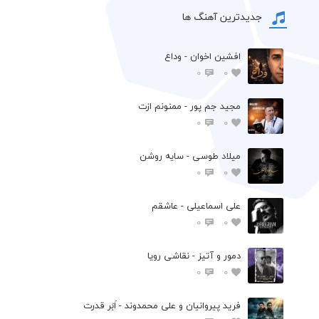
جدیدترین آهنگ ها
افشين اخوان - وداع
0
0
مجید جم پور - ممنونم ازت
0
0
میلاد طوسی - سایه روشن
0
0
علی اسماعیلی - عاشقم
0
0
دمور و آتیز - نقاشی رویا
0
0
فرید پیروانیان و علی محمدوند - اَبَر قدرت