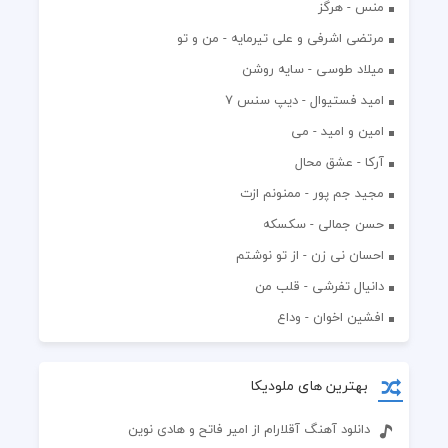
منس - هرگز
مرتضی اشرفی و علی تیرمایه - من و تو
میلاد طوسی - سایه روشن
اميد فستيوال - ديپ سنس ۷
امین و امید - می
آرکا - عشق محال
مجید جم پور - ممنونم ازت
حسن جمالی - سکسکه
احسان نی زن - از تو نوشتم
دانیال تفرشی - قلب من
افشين اخوان - وداع
بهترین های ملودیکا
دانلود آهنگ آقلارام از امیر فاتح و هادی نوین