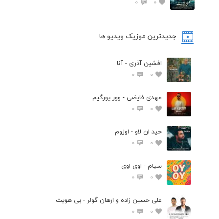
0
0
جدیدترین موزیک ویدیو ها
افشین آذری - آنا
0
0
مهدی فایضی - وور یورگیم
0
0
حید ان لاو - اوزوم
0
0
سیام - اوی اوی
0
0
علی حسین زاده و ارهان گولر - بی هویت
0
0