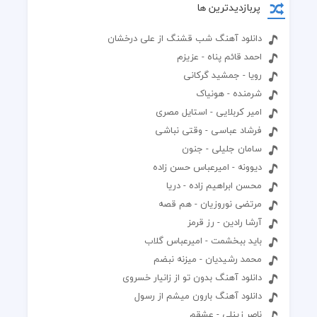
پربازدیدترین ها
دانلود آهنگ شب قشنگ از علی درخشان
احمد قائم پناه - عزیزم
رویا - جمشید گرکانی
شرمنده - هونیاک
امیر کربلایی - استایل مصری
فرشاد عباسی - وقتی نباشی
سامان جلیلی - جنون
دیوونه - امیرعباس حسن زاده
محسن ابراهیم زاده - دریا
مرتضی نوروزیان - هم قصه
آرشا رادین - رز قرمز
باید ببخشمت - امیرعباس گلاب
محمد رشیدیان - میزنه نبضم
دانلود آهنگ بدون تو از زانیار خسروی
دانلود آهنگ بارون میشم از رسول
ناصر زینلی - عشقم