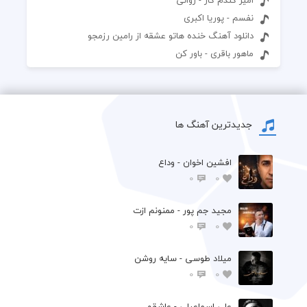
نفسم - پوریا اکبری
دانلود آهنگ خنده هاتو عشقه از رامین رزمجو
ماهور باقری - باور کن
جدیدترین آهنگ ها
افشين اخوان - وداع
0
0
مجید جم پور - ممنونم ازت
0
0
میلاد طوسی - سایه روشن
0
0
علی اسماعیلی - عاشقم