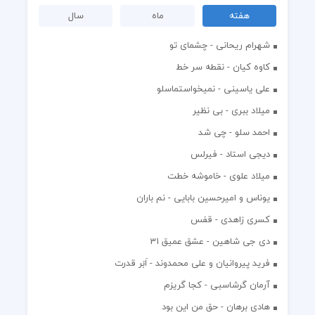
هفته
ماه
سال
شهرام ریحانی - چشمای تو
کاوه کیان - نقطه سر خط
علی یاسینی - نمیخواستماسلو
میلاد ببری - بی نظیر
احمد سلو - چی شد
دیجی استاد - فیرلس
میلاد علوی - خاموشه خطت
یوناس و امیرحسین بابایی - نم باران
کسری زاهدی - قفس
دی جی شاهین - عشق عمیق 31
فرید پیروانیان و علی محمدوند - اَبَر قدرت
آرمان گرشاسبی - کجا گریزم
هادی برهان - حق من این بود