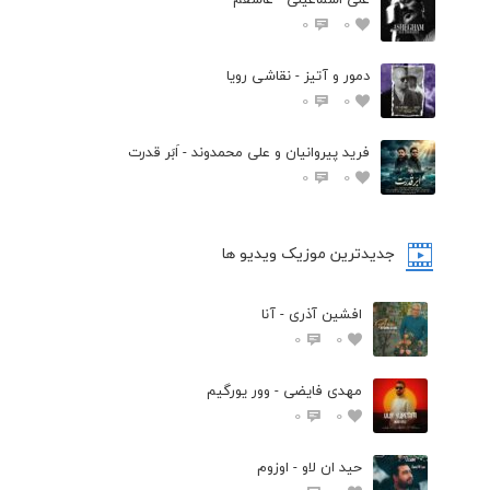
0
0
دمور و آتیز - نقاشی رویا
0
0
فرید پیروانیان و علی محمدوند - اَبَر قدرت
0
0
جدیدترین موزیک ویدیو ها
افشین آذری - آنا
0
0
مهدی فایضی - وور یورگیم
0
0
حید ان لاو - اوزوم