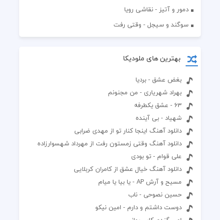
دمور و آتیز - نقاشی رویا
سوگند و سیجل - وقتی رفت
بهترین های ملودیکا
بغض عشق - بردیا
بهراد شهریاری - من مجنونم
63 - عشق یکطرفه
شهیاد - بی آینده
دانلود آهنگ اینجا کنار تو از مهدی ضرابی
دانلود آهنگ وقتی زمستون رفت از مهرداد شهسوارزاده
علی قوام - تو بودی
دانلود آهنگ خیال عشق از کامران کربلایی
مسیح و آرش AP - یا بیا یا میام
حسین نصوحی - ناب
دوست داشتم و دارم - امین نیکو
امیر گندم کار - روانی