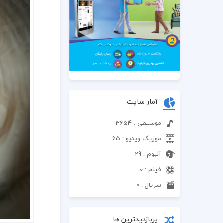
آمار سایت
موسیقی : 3654
موزیک ویدیو : 65
آلبوم : 29
فیلم : 0
سریال : 0
پربازدیدترین ها