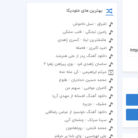
بهترین های ملودیکا
اشراق - نسل خاموش
رامین تجنگی - قلب مشکی
عاشقترین لیلا - کسری زاهدی
امید اکبری - فاصله
دانلود آهنگ پدر از علی هنرمند
ساسان زاهدی فرد - بوی پیراهن زهرا ۲
میثم ابراهیمی - کی مثه منه
محمد حسین حدادیان - طلوع
کامران مولایی - سهم من
دانلود آهنگ افسانه از مهدی آریا
مشرف - جزیره
دانلود آهنگ خونسرد از عباس رضاقلی
سینا سرلک - چشمای آبی
محمد فتحی - رویاهامون
علی لهراسبی - وای خدا پر حرفم