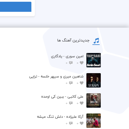
جدیدترین آهنگ ها
امین سوری - یادگاری
0
0
شاهین میری و سپهر خلسه - تراپی
0
0
علی کاتبی - ببین کی اومده
0
0
آرکا علیزاده - دلش تنگ میشه
0
0