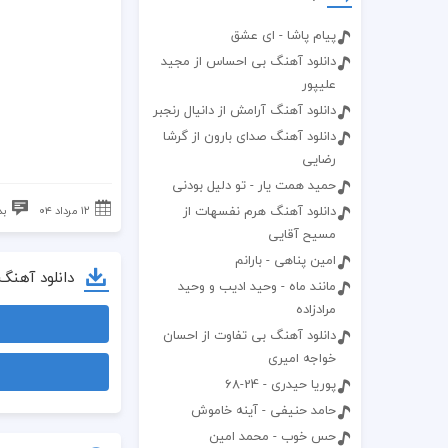
پیام پاشا - ای عشق
دانلود آهنگ بی احساس از مجید
علیپور
دانلود آهنگ آرامش از دانیال رنجبر
دانلود آهنگ صدای بارون از گرشا
رضایی
حمید همت یار - تو دلیل بودنی
دانلود آهنگ هرم نفسهات از
۱۲ مرداد ۰۴
بد
مسیح آقایی
امین پناهی - بارانم
دانلود آهنگ
مانند ماه - وحید ادیب و وحید
مرادزاده
دانلود آهنگ بی تفاوت از احسان
خواجه امیری
پوریا حیدری - 24-68
حامد حنیفی - آینه خاموش
حس خوب - محمد امین