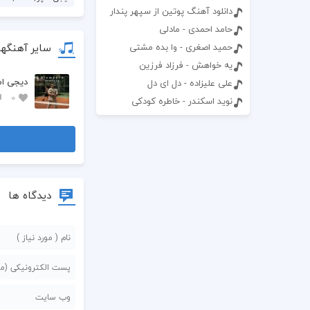
دانلود آهنگ پوتین از سپهر پندار
حامد احمدی - مادلی
سایر آهنگها
حمید اصغری - وا بده مشتی
یه خواهش - فرزاد فرزین
دیجی امپ
علی علیزاده - دل ای دل
0
نوید اسکندر - خاطره کودکی
دیدگاه ها