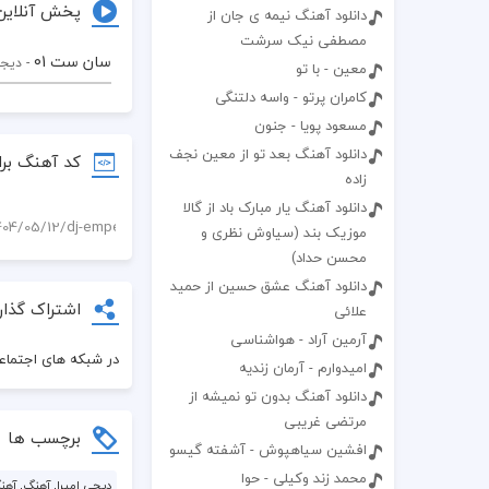
پخش آنلاین
دانلود آهنگ نیمه ی جان از
مصطفی نیک سرشت
سان ست 01
- دیجی
معین - با تو
کامران پرتو - واسه دلتنگی
مسعود پویا - جنون
دانلود آهنگ بعد تو از معین نجف
کد آهنگ برا
زاده
دانلود آهنگ یار مبارک باد از گالا
موزیک بند (سیاوش نظری و
محسن حداد)
دانلود آهنگ عشق حسین از حمید
اشتراک گذار
علائی
آرمین آراد - هواشناسی
در شبکه های اجتماعی
امیدوارم - آرمان زندیه
دانلود آهنگ بدون تو نمیشه از
مرتضی غریبی
برچسب ها
افشین سیاهپوش - آشفته گیسو
محمد زند وکیلی - حوا
دیجی امپرا, آهنگ, آهنگ, سان ست 01, دانلود آهنگ 