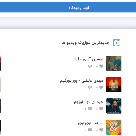
جدیدترین موزیک ویدیو ها
افشین آذری - آنا
0
0
مهدی فایضی - وور یورگیم
0
0
حید ان لاو - اوزوم
0
0
سیام - اوی اوی
0
0