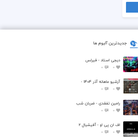
جدیدترین آلبوم ها
دیجی استاد - فیرلس
0
0
آرشیو ماهانه آذر 1404 -
0
0
رامین تفقدی - ضربان شب
0
0
اف ان پی او - آفیشیال 2
0
0