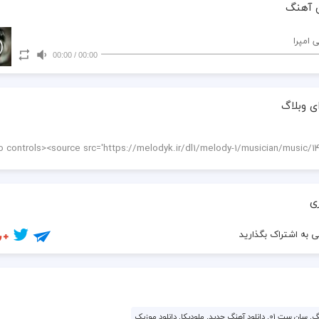
 آهنگ
 امپرا
00:00
/
00:00
ی وبلاگ
ی
 به اشتراک بگذارید
جدید, ملودیکا, دانلود موزیک