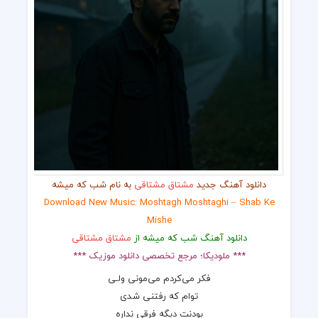
دانلود آهنگ جدید
مشتاق مشتاقی
به نام شب که میشه
Download New Music: Moshtagh Moshtaghi – Shab Ke
Mishe
دانلود آهنگ شب که میشه از
مشتاق مشتاقی
*** ملودیکا؛ مرجع تخصصی دانلود موزیک ***
فکر می‌کردم می‌مونی ولـی
توام که رفتنی شدی
بودنت دیگه فرقی ندارِه