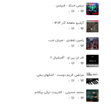
دیجی استاد - فیرلس
0
0
آرشیو ماهانه آذر 1404 -
0
0
رامین تفقدی - ضربان شب
0
0
اف ان پی او - آفیشیال 2
0
0
مرتضی کریم دوست - اشکهای یخی
0
0
محمد حسینی - کلارینت ترکی بیکلام
0
0