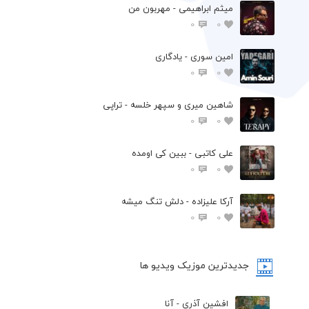
میثم ابراهیمی - مهربون من
0
0
امین سوری - یادگاری
0
0
شاهین میری و سپهر خلسه - تراپی
0
0
علی کاتبی - ببین کی اومده
0
0
آرکا علیزاده - دلش تنگ میشه
0
0
جدیدترین موزیک ویدیو ها
افشین آذری - آنا