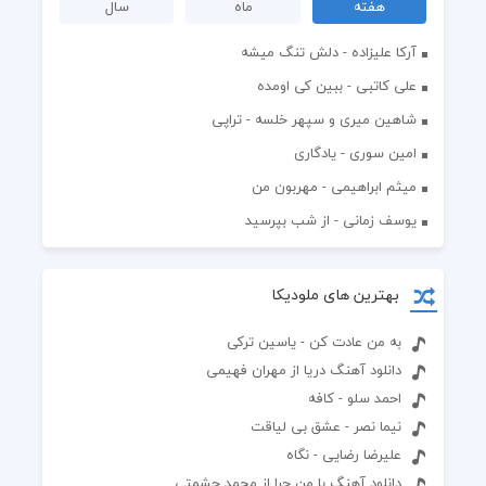
هفته
ماه
سال
آرکا علیزاده - دلش تنگ میشه
علی کاتبی - ببین کی اومده
شاهین میری و سپهر خلسه - تراپی
امین سوری - یادگاری
میثم ابراهیمی - مهربون من
یوسف زمانی - از شب بپرسید
بهترین های ملودیکا
به من عادت کن - یاسین ترکی
دانلود آهنگ دریا از مهران فهیمی
احمد سلو - کافه
نیما نصر - عشق بی لیاقت
علیرضا رضایی - نگاه
دانلود آهنگ با من چرا از محمد حشمتی