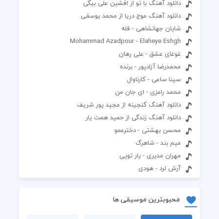
دانلود آهنگ با تو از افشین علی بیگی
دانلود آهنگ موج دریا از محمد یوسفی
شایان جهانشاهی - قله
Mohammad Azadpour - Elaheye Eshgh
غوغای عشق - علی رهان
محمدرضا آزادپور - برنده
سینا ساعی - کارناوال
محمد رامزی - ای جان من
دانلود آهنگ گنجینه از مجید پور شریف
دانلود آهنگ زندگی از حمید همت یار
محسن بهشتی - دخترعمو
میم بند - شاهرگ
مهران مدیری - یار تویی
آرش لرد - هودی
محبوبترین موسیقی ها