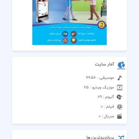
آمار سایت
موسیقی : 3656
موزیک ویدیو : 65
آلبوم : 29
فیلم : 0
سریال : 0
پربازدیدترین ها