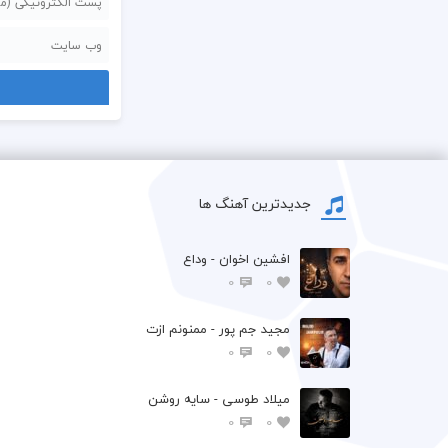
جدیدترین آهنگ ها
افشين اخوان - وداع
0
0
مجید جم پور - ممنونم ازت
0
0
میلاد طوسی - سایه روشن
0
0