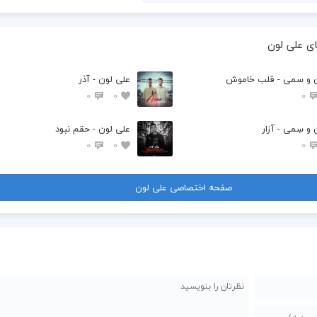
گلم‌ یادت باشه من‌ ب تو بد نکردم
ی علی لون
ن و سمی - قلب خاموش
علی لون - آذر
0
0
0
و سِمی - آزار
علی لون - حقم نبود
0
0
0
صفحه اختصاصی علی لون