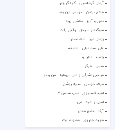
آرمان گرشاسبی - کجا گریزم
هادی برهان - حق من این بود
دمور و آتیز - نقاشی رویا
سوگند و سیجل - وقتی رفت
پژمان مبرا - شاه صنم
علی اسماعیلی - عاشقم
راغب - عطر تو
منس - هرگز
مرتضی اشرفی و علی تیرمایه - من و تو
میلاد طوسی - سایه روشن
اميد فستيوال - ديپ سنس ۷
امین و امید - می
آرکا - عشق محال
مجید جم پور - ممنونم ازت