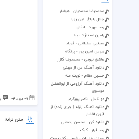
محمدرضا محمدیان - هوادار
جلال بلیاخ - این روزا
رضا مهراد - اتفاق
رامین اسدنژاد - بیا
مجتبی سلطانی - فریاد
هومن امین پور - پرتگاه
عاشق نبودی - محمدرضا گلزار
دانلود آهنگ من از مهتی
حسین مقام - نوبت منه
دانلود آهنگ آرزومی از ابوالفضل
موسوی
دو تا دل - ناصر پورکرم
۰۹ مرداد ۰۴
ب
دانلود آهنگ زلزله (اجرای زنده) از
آرون افشار
متن ترانه
اشاره کن - محسن رحمانی
رضا فراز - کوک
مهدی بناییان - شوخی که نیست