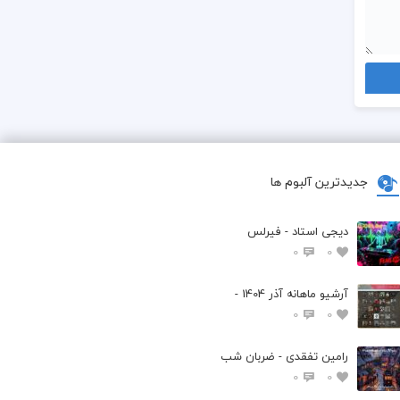
جدیدترین آلبوم ها
دیجی استاد - فیرلس
0
0
آرشیو ماهانه آذر 1404 -
0
0
رامین تفقدی - ضربان شب
0
0