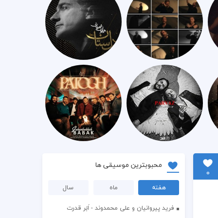
محبوبترین موسیقی ها
0
هفته
ماه
سال
فرید پیروانیان و علی محمدوند - اَبَر قدرت