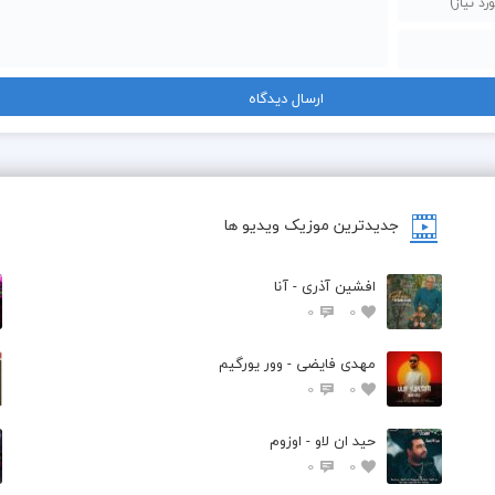
جدیدترین موزیک ویدیو ها
افشین آذری - آنا
0
0
مهدی فایضی - وور یورگیم
0
0
حید ان لاو - اوزوم
0
0