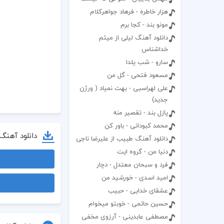
هزار خاطره - فرهاد جواهرکلام
مونو بند - کجا برم
دانلود آهنگ لیلی از میثم
خداشناس
سارو - شب یلدا
مسعود فتحی - گل من
علی لهراسبی - بهت نمیاد ( ورژن
جدید)
پازل بند - تقصیر منه
محمد کبودانی - باور کن
دانلود آهنگ
دانلود آهنگ طبیب از علیرضا ناجی
دنیا من - گروه ایت
فرد و سبحان معتدل - دچار
امید اسدی - خورشید من
عشقای خدایی - حبیب
حسین حاتمی - خوبتو میخوام
مصطفی عابدینی - آرزوی مخفی