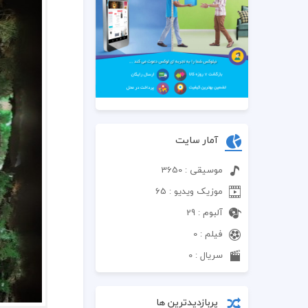
آمار سایت
موسیقی : 3650
موزیک ویدیو : 65
آلبوم : 29
فیلم : 0
سریال : 0
پربازدیدترین ها