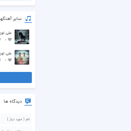
سایر آهنگها
علی لو
0
علی لون 
0
دیدگاه ها