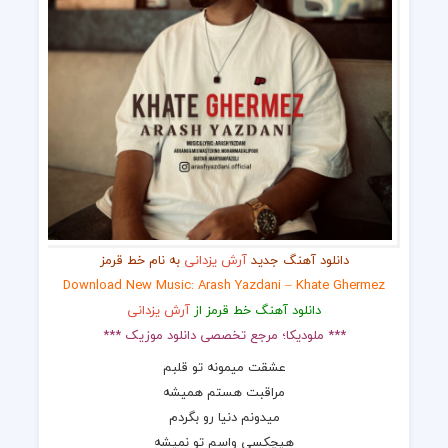
دانلود آهنگ جدید
آرش یزدانی
به نام خط قرمز
Download New Music: Arash Yazdani – Khate Ghermez
دانلود آهنگ خط قرمز از
آرش یزدانی
*** ملودیکا؛ مرجع تخصصی دانلود موزیک ***
عشقت میمونه تو قلبم
مراقبت هستم همیشه
میدونم دنیا رو بگردم
هیچکسی واسم تو نمیشه