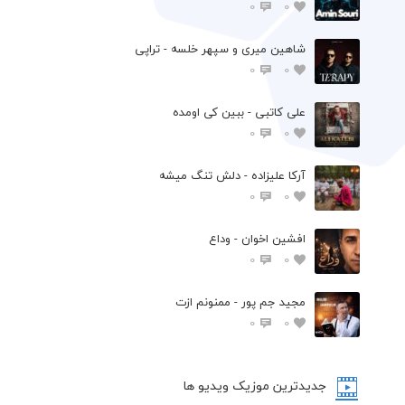
0
0
شاهین میری و سپهر خلسه - تراپی
0
0
علی کاتبی - ببین کی اومده
0
0
آرکا علیزاده - دلش تنگ میشه
0
0
افشين اخوان - وداع
0
0
مجید جم پور - ممنونم ازت
0
0
جدیدترین موزیک ویدیو ها