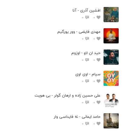
افشین آذری - آنا
0
0
مهدی فایضی - وور یورگیم
0
0
حید ان لاو - اوزوم
0
0
سیام - اوی اوی
0
0
علی حسین زاده و ارهان گولر - بی هویت
0
0
حامد ایمانی - نه فایداسی وار
0
0