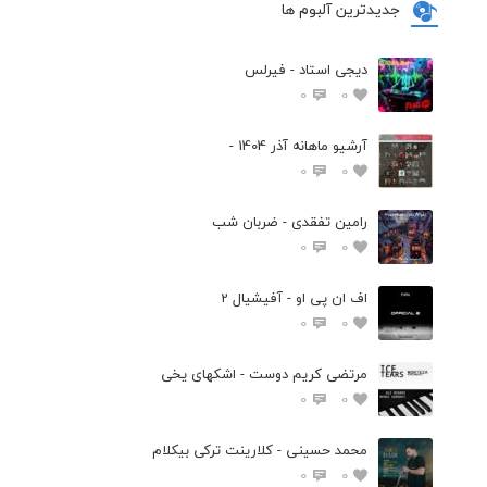
جدیدترین آلبوم ها
دیجی استاد - فیرلس
0
0
آرشیو ماهانه آذر 1404 -
0
0
رامین تفقدی - ضربان شب
0
0
اف ان پی او - آفیشیال 2
0
0
مرتضی کریم دوست - اشکهای یخی
0
0
محمد حسینی - کلارینت ترکی بیکلام
0
0