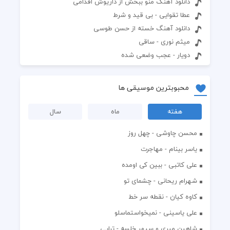
دانلود آهنگ منو ببخش از داریوش اقدامی
عطا تقوایی - بی قید و شرط
دانلود آهنگ خسته از حسن طوسی
میثم نوری - ساقی
دویار - عجب وضعی شده
محبوبترین موسیقی ها
هفته
ماه
سال
محسن چاوشی - چهل روز
یاسر بینام - مهاجرت
علی کاتبی - ببین کی اومده
شهرام ریحانی - چشمای تو
کاوه کیان - نقطه سر خط
علی یاسینی - نمیخواستماسلو
شاهین میری و سپهر خلسه - تراپی