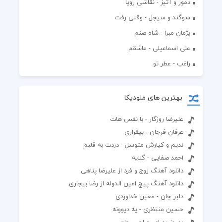
دمور و آتیز - نقاشی رویا
سوگند و سیجل - وقتی رفت
پژمان مبرا - شاه صنم
علی اسماعیلی - عاشقم
راغب - عطر تو
بهترین های ملودیکا
علیرضا روزگار - با نفس هات
عرفان فرجان - بیقراری
ندیم و کیارش متوسل - دردت به قلبم
احمد صفایی - گلایه
دانلود آهنگ زوج و فرد از علیرضا پناهی
دانلود آهنگ پیچ امین الدوله از رضا بیجاری
دلبر جان - معین خداوردی
حسین منتظری - یه دیوونه
بهروز بهراد - صاحب جان