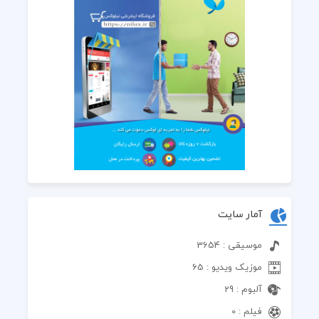
آمار سایت
موسیقی : 3654
موزیک ویدیو : 65
آلبوم : 29
فیلم : 0