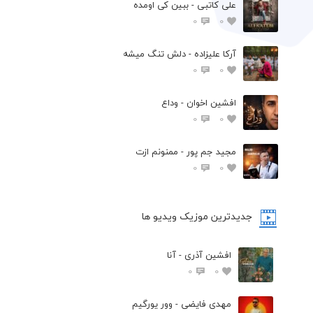
علی کاتبی - ببین کی اومده
0
0
آرکا علیزاده - دلش تنگ میشه
0
0
افشين اخوان - وداع
0
0
مجید جم پور - ممنونم ازت
0
0
جدیدترین موزیک ویدیو ها
افشین آذری - آنا
0
0
مهدی فایضی - وور یورگیم