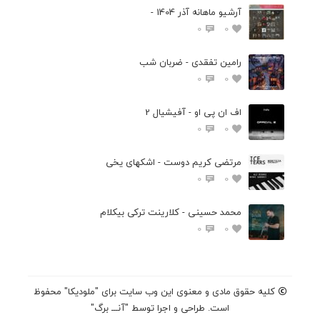
آرشیو ماهانه آذر 1404 -
0
0
رامین تفقدی - ضربان شب
0
0
اف ان پی او - آفیشیال 2
0
0
مرتضی کریم دوست - اشکهای یخی
0
0
محمد حسینی - کلارینت ترکی بیکلام
0
0
کلیه حقوق مادی و معنوی این وب سایت برای "ملودیکا" محفوظ
است. طراحی و اجرا توسط "آنـــ برگ"