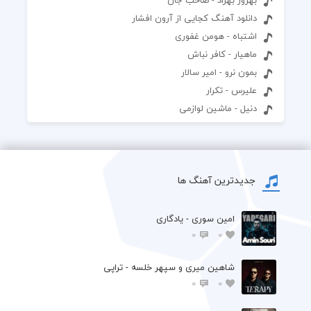
دانلود آهنگ کجایی از آرون افشار
اشتباه - هومن غفوری
ماهیار - کافر نباش
بمون نرو - امیر سالار
علیرس - تکرار
دنیل - ماشین لوازمی
جدیدترین آهنگ ها
امین سوری - یادگاری
0
0
شاهین میری و سپهر خلسه - تراپی
0
0