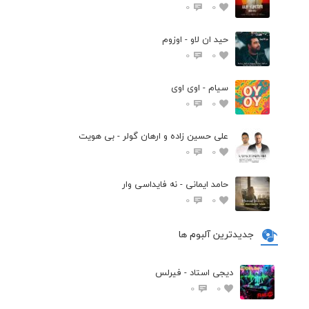
0
0
حید ان لاو - اوزوم
0
0
سیام - اوی اوی
0
0
علی حسین زاده و ارهان گولر - بی هویت
0
0
حامد ایمانی - نه فایداسی وار
0
0
جدیدترین آلبوم ها
دیجی استاد - فیرلس
0
0