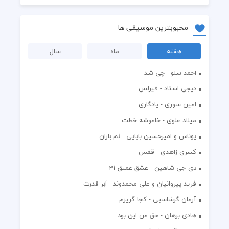
محبوبترین موسیقی ها
هفته
ماه
سال
احمد سلو - چی شد
دیجی استاد - فیرلس
امین سوری - یادگاری
میلاد علوی - خاموشه خطت
یوناس و امیرحسین بابایی - نم باران
کسری زاهدی - قفس
دی جی شاهین - عشق عمیق 31
فرید پیروانیان و علی محمدوند - اَبَر قدرت
آرمان گرشاسبی - کجا گریزم
هادی برهان - حق من این بود