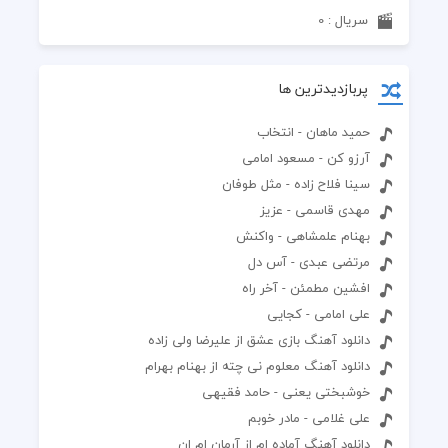
سریال : 0
پربازدیدترین ها
حمید ماهان - انتخاب
آرزو کن - مسعود امامی
سینا فلاح زاده - مثل طوفان
مهدی قاسمی - عزیز
بهنام علمشاهی - واکنش
مرتضی عبدی - آس دل
افشین مطمئن - آخر راه
علی امامی - کجایی
دانلود آهنگ بازی عشق از علیرضا ولی زاده
دانلود آهنگ معلوم نی چته از بهنام بهرام
خوشبختی یعنی - حامد فقیهی
علی غلامی - مادر خوبم
دانلود آهنگ آماده ام از آرمان ام ان