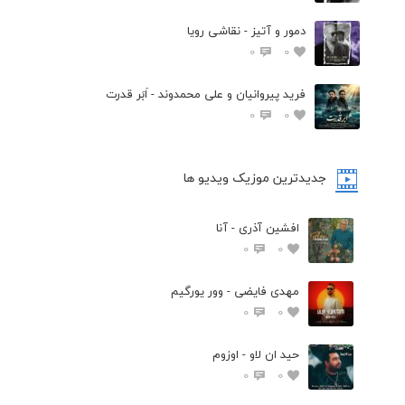
دمور و آتیز - نقاشی رویا
0
0
فرید پیروانیان و علی محمدوند - اَبَر قدرت
0
0
جدیدترین موزیک ویدیو ها
افشین آذری - آنا
0
0
مهدی فایضی - وور یورگیم
0
0
حید ان لاو - اوزوم
0
0