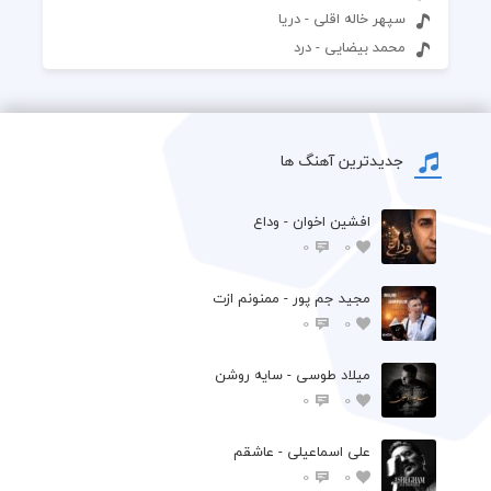
سپهر خاله اقلی - دریا
محمد بیضایی - درد
جدیدترین آهنگ ها
افشين اخوان - وداع
0
0
مجید جم پور - ممنونم ازت
0
0
میلاد طوسی - سایه روشن
0
0
علی اسماعیلی - عاشقم
0
0