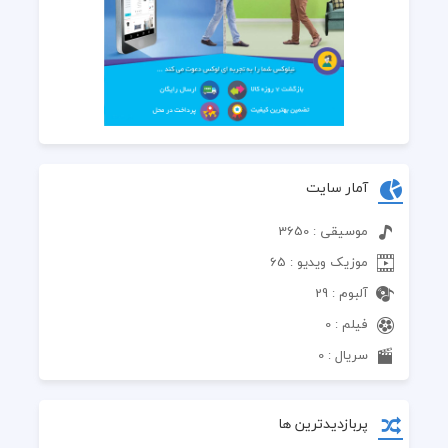
آمار سایت
موسیقی : 3650
موزیک ویدیو : 65
آلبوم : 29
فیلم : 0
سریال : 0
پربازدیدترین ها