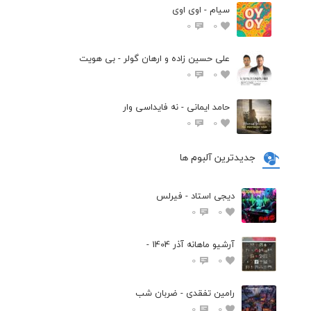
سیام - اوی اوی
0
0
علی حسین زاده و ارهان گولر - بی هویت
0
0
حامد ایمانی - نه فایداسی وار
0
0
جدیدترین آلبوم ها
دیجی استاد - فیرلس
0
0
آرشیو ماهانه آذر 1404 -
0
0
رامین تفقدی - ضربان شب
0
0