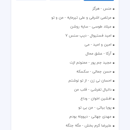
منس - هرگز
مرتضی اشرفی و علی تیرمایه - من و تو
میلاد طوسی - سایه روشن
اميد فستيوال - ديپ سنس ۷
امین و امید - می
آرکا - عشق محال
مجید جم پور - ممنونم ازت
حسن جمالی - سکسکه
احسان نی زن - از تو نوشتم
دانیال تفرشی - قلب من
افشين اخوان - وداع
پویا بیاتی - من بی تو
مهدی جهانی - دیوونه بودم
علیرضا کرم بخش - مگه جنگه