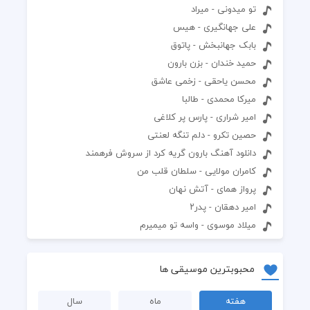
تو میدونی - میراد
علی جهانگیری - هیس
بابک جهانبخش - پاتوق
حمید خندان - بزن بارون
محسن یاحقی - زخمی عاشق
میرکا محمدی - طالبا
امیر شراری - پارس پر کلاغی
حصین تکرو - دلم تنگه لعنتی
دانلود آهنگ بارون گریه کرد از سروش فرهمند
کامران مولایی - سلطان قلب من
پرواز همای - آتش نهان
امیر دهقان - پدر۲
میلاد موسوی - واسه تو میمیرم
محبوبترین موسیقی ها
هفته
ماه
سال