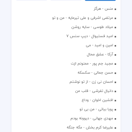
منس - هرگز
مرتضی اشرفی و علی تیرمایه - من و تو
میلاد طوسی - سایه روشن
اميد فستيوال - ديپ سنس ۷
امین و امید - می
آرکا - عشق محال
مجید جم پور - ممنونم ازت
حسن جمالی - سکسکه
احسان نی زن - از تو نوشتم
دانیال تفرشی - قلب من
افشين اخوان - وداع
پویا بیاتی - من بی تو
مهدی جهانی - دیوونه بودم
علیرضا کرم بخش - مگه جنگه