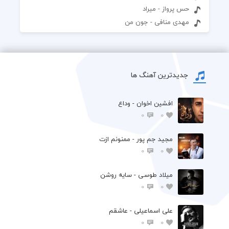
حس پرواز - میراد
مهدی منافی - جون من
جدیدترین آهنگ ها
افشين اخوان - وداع
0
0
مجید جم پور - ممنونم ازت
0
0
میلاد طوسی - سایه روشن
0
0
علی اسماعیلی - عاشقم
0
0