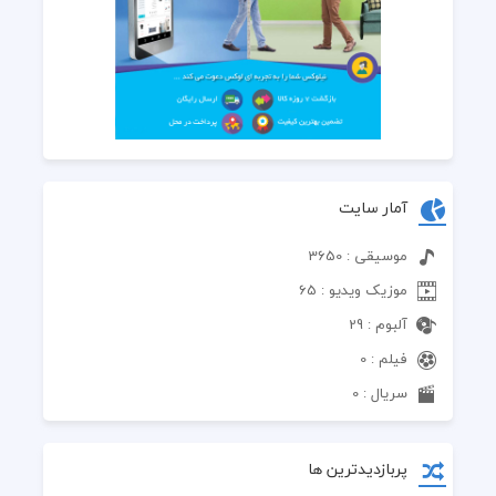
آمار سایت
موسیقی : 3650
موزیک ویدیو : 65
آلبوم : 29
فیلم : 0
سریال : 0
پربازدیدترین ها