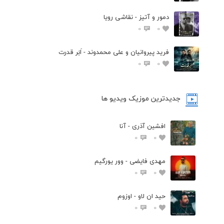
دمور و آتیز - نقاشی رویا
0
0
فرید پیروانیان و علی محمدوند - اَبَر قدرت
0
0
جدیدترین موزیک ویدیو ها
افشین آذری - آنا
0
0
مهدی فایضی - وور یورگیم
0
0
حید ان لاو - اوزوم
0
0