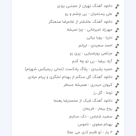
دانلود آهنگ تهران از مجتبی یزدی
علی رستمیان - بی چشم و رو
دانلود آهنگ عاشقتر از غلامرضا صنعتگر
مهرزاد امیرخانی - چرا نمیشه
دلربا - پویا بیاتی
احمد سعیدی - ایرانم
مرتضی پورضیایی - پری رو
آزاد بیضا - بی تو چه کنم
حمید رشیدی - پلاگ پادکست (مدلی ریمیکس شهرام)
دانلود آهنگ گل سنگم از بهنام لشگری و پیام مرادی
کیوان حیدری - همیشه مسافر
توما - گل رز
دانلود آهنگ فیک از محمدرضا رهنما
روح بیمار - فریمان
سعید شایاس - تک ستارم
بهنام صفوی - ناموس
2 یار - تو قلبم (دی جی عما)