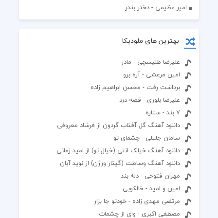
امیر عظیمی - دختر بندر
بهترین های ملودیکا
علیرضا طلیسچی - مادر
امین مرعشی - آره برو
برداشت رفت - محسن ابراهیم زاده
علیرضا بلوری - قصه درد
7 بند - ستاره
دانلود آهنگ گل آفتاب گردون از فرشاد معروفی
سامان جلیلی - چشمای تو
دانلود آهنگ خیلک انتی (خیال تو) از امید زمانی
دانلود آهنگ وساطت (گیتار ورژن) از نوید آبان
مهران فتوحی - دله بند
امین و امید - خالکوبی
مرتضی مهدی زاده - خودتو جا بزار
مصطفی اکبری - وای از چشمات