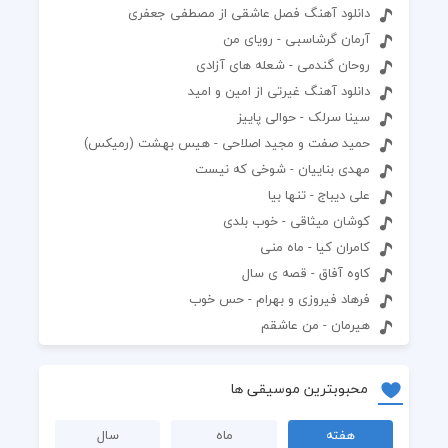
دانلود آهنگ فصل عاشقی از مصطفی جعفری
آرمان گرشاسبی - رویای من
روحان گندمی - شعله های آزادی
دانلود آهنگ غیرتی از امین و امید
سینا سرلک - حوالی پاییز
حمید صفت و مجید اصلاحی - هیس بهشت (رمیکس)
مهدی بناییان - شوخی که نیست
علی دیباج - تنها بیا
کوشان میثاقی - خوب بلدی
کامران کیا - ماه منی
کاوه آفاق - قصه ی سال
فرهاد فیروزی و بهرام - حس خوب
هیرمان - من عاشقم
محبوبترین موسیقی ها
هفته
ماه
سال