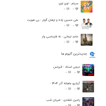
سیام - اوی اوی
0
0
علی حسین زاده و ارهان گولر - بی هویت
0
0
حامد ایمانی - نه فایداسی وار
0
0
جدیدترین آلبوم ها
دیجی استاد - فیرلس
0
0
آرشیو ماهانه آذر 1404 -
0
0
رامین تفقدی - ضربان شب
0
0