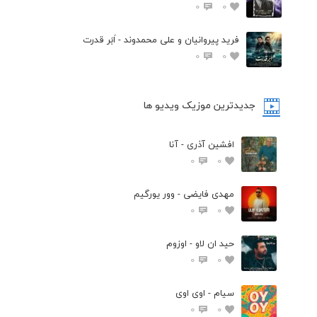
0
0
فرید پیروانیان و علی محمدوند - اَبَر قدرت
0
0
جدیدترین موزیک ویدیو ها
افشین آذری - آنا
0
0
مهدی فایضی - وور یورگیم
0
0
حید ان لاو - اوزوم
0
0
سیام - اوی اوی
0
0