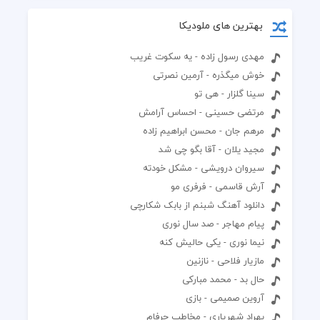
بهترین های ملودیکا
مهدی رسول زاده - یه سکوت غریب
خوش میگذره - آرمین نصرتی
سینا گلزار - هی تو
مرتضی حسینی - احساس آرامش
مرهم جان - محسن ابراهیم زاده
مجید یلان - آقا بگو چی شد
سیروان درویشی - مشکل خودته
آرش قاسمی - فرفری مو
دانلود آهنگ شبنم از بابک شکارچی
پیام مهاجر - صد سال نوری
نیما نوری - یکی حالیش کنه
مازیار فلاحی - نازنین
حال بد - محمد مبارکی
آروین صمیمی - بازی
بهراد شهریاری - مخاطب حرفام