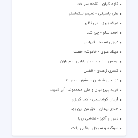
کاوه کیان - نقطه سر خط
علی یاسینی - نمیخواستماسلو
میلاد ببری - بی نظیر
احمد سلو - چی شد
دیجی استاد - فیرلس
میلاد علوی - خاموشه خطت
یوناس و امیرحسین بابایی - نم باران
کسری زاهدی - قفس
دی جی شاهین - عشق عمیق 31
فرید پیروانیان و علی محمدوند - اَبَر قدرت
آرمان گرشاسبی - کجا گریزم
هادی برهان - حق من این بود
دمور و آتیز - نقاشی رویا
سوگند و سیجل - وقتی رفت