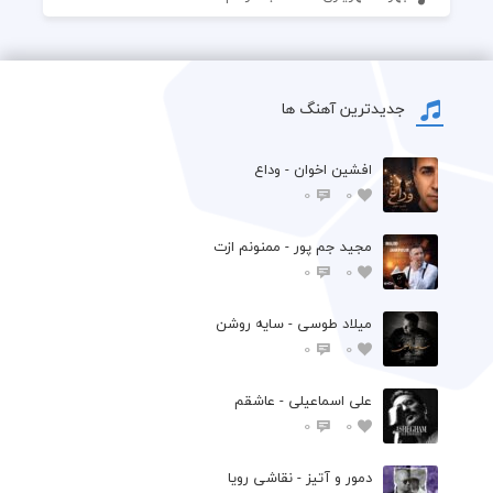
جدیدترین آهنگ ها
افشين اخوان - وداع
0
0
مجید جم پور - ممنونم ازت
0
0
میلاد طوسی - سایه روشن
0
0
علی اسماعیلی - عاشقم
0
0
دمور و آتیز - نقاشی رویا