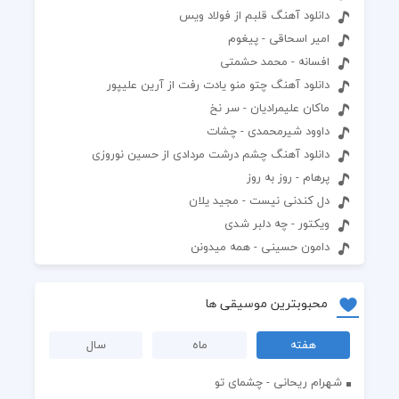
دانلود آهنگ قلبم از فولاد ویس
امیر اسحاقی - پیغوم
افسانه - محمد حشمتی
دانلود آهنگ چتو منو یادت رفت از آرین علیپور
ماکان علیمرادیان - سر نخ
داوود شیرمحمدی - چشات
دانلود آهنگ چشم درشت مردادی از حسین نوروزی
پرهام - روز به روز
دل کندنی نیست - مجید یلان
ویکتور - چه دلبر شدی
دامون حسینی - همه میدونن
محبوبترین موسیقی ها
هفته
ماه
سال
شهرام ریحانی - چشمای تو