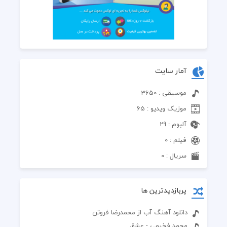
آمار سایت
موسیقی : 3650
موزیک ویدیو : 65
آلبوم : 29
فیلم : 0
سریال : 0
پربازدیدترین ها
دانلود آهنگ آب از محمدرضا فروتن
محمد فخیمی - عشق