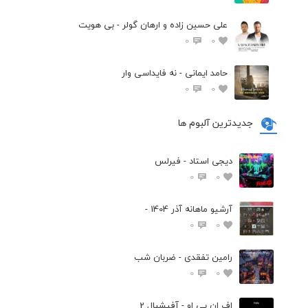
علی حسین زاده و ارهان گولر - بی هویت
0
0
حامد ایمانی - نه فایداسی وار
0
0
جدیدترین آلبوم ها
دیجی استاد - فیرلس
0
0
آرشیو ماهانه آذر 1404 -
0
0
رامین تفقدی - ضربان شب
0
0
اف ان پی او - آفیشیال 2