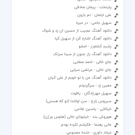
پایتخت - پیمان صادقی
علی ایلمان - نم بارون
سهیل جامی - در میره
دانلود آهنگ عجیب از حسین ان زد و شوک
دانلود آهنگ اشاره کن از سهیل کیا
رشید کشاورز - امشو
دانلود آهنگ راز جنون از سینا سرلک
جای خالی - احمد صفایی
جای خالی - مرتضی سرابی
دانلود آهنگ من با تو خوبم از علی کیان
معین زد - سرگردونم
سهیل مهرزادگان - یاقوت
سیروس زارع - سن اولاندا (تو که هستی)
خیالاتی - یاسین غلامی
هوروش بند - خیابونای خالی (هاوس ورژن)
مانی رهنما - فکرشم نکرده بودم
میلاد داوری - خنده مصنوعی