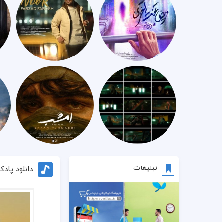
تبلیغات
دانلود پادکست ر