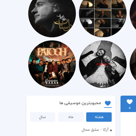
محبوبترین موسیقی ها
0
هفته
ماه
سال
آرکا - عشق محال