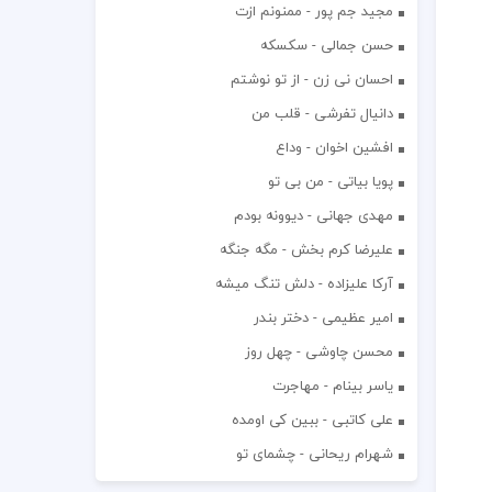
مجید جم پور - ممنونم ازت
حسن جمالی - سکسکه
احسان نی زن - از تو نوشتم
دانیال تفرشی - قلب من
افشين اخوان - وداع
پویا بیاتی - من بی تو
مهدی جهانی - دیوونه بودم
علیرضا کرم بخش - مگه جنگه
آرکا علیزاده - دلش تنگ میشه
امیر عظیمی - دختر بندر
محسن چاوشی - چهل روز
یاسر بینام - مهاجرت
علی کاتبی - ببین کی اومده
شهرام ریحانی - چشمای تو