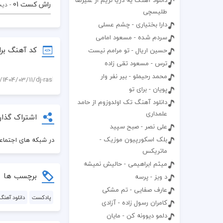
دانلود آهنگ یه دریا نریم از علیرضا
راش کست 01
- دی
طلیسچی
دارا بختیاری - چشم عسلی
سردم شده - مسعود امامی
کد آهنگ برا
حسین اریال - تو مرامم نیست
ترس - مسعود تقی زاده
محمد رحیملو - بیر نفر وار
پویان - برای تو
دانلود آهنگ تک اولدوزوم از حامد
علمداری
اشتراک گذار
علی نصر - صبح سپید
بلک اسکورپیون موزیک -
در شبکه های اجتماعی
ماتریکس
میثم ابراهیمی - حالیش نمیشه
برچسب ها
د ویز - پرسه
عارف صفایی - تم مشکی
پادکست
دانلود آهنگ
کامران رسول زاده - آزادی
دلمو دیوونه کن - مایان