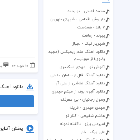
محمد فاتحی - تو بخند
داریوش اقدامی - شبهای طهرون
7 باند - همدست
پیوند - رفاقت
شهریار نیک - لجباز
دانلود آهنگ منم ریمیکس (مجید
رضوی) از موینیسم
۱۰ خرداد ۰۴
بد
آغوش تو - مهدی اسکندری
دانلود آهنگ فال از سامان جلیلی
دانلود آهنگ نقاشی از علی آوا
دانلود آهنگ
دانلود آلبوم برف از میثم حیدری
رسول رجائیان - بی معرفتم
مهدی حیدری - قرینه
هاشم شفیعی - کنار تو
امیرعلی برزو - ناگفته نمونه
پخش آنلاین
علی بیک - خار