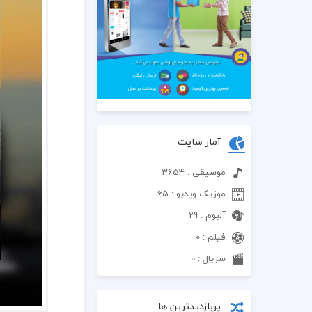
آمار سایت
موسیقی : 3654
موزیک ویدیو : 65
آلبوم : 29
فیلم : 0
سریال : 0
پربازدیدترین ها