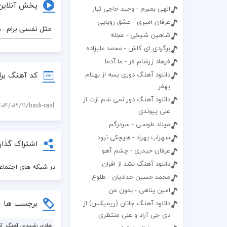
پخش آنلاین
الهی بمیرم - وحید حاجی تبار
عرفان امیری - عشق رویایی
مثل نفسی برام
- 
شاهین شیخی - عجله
برگردی ای کاش - محمد علیزاده
فرهاد زرشام فر - ما آدما
کد آهنگ برا
دانلود آهنگ دوری بسه از بهنام
بهفر
دانلود آهنگ دور نمی شم ازت از
علی پیوندی
میلاد طوسی - سردرگم
سهراب بهراد - هیچکی نبود
اشتراک گذار
عرفان حیدری - چشم آهو
دانلود آهنگ نشد از افران
در شبکه های اجتماعی
محمد حسین حدادیان - طلوع
امین پناهی - بدون من
برچسب ها
دانلود آهنگ جانان (ریمیکس) از
دی جی آراد و علی منتظری
هادی رشیدی, آهنگ, آهن