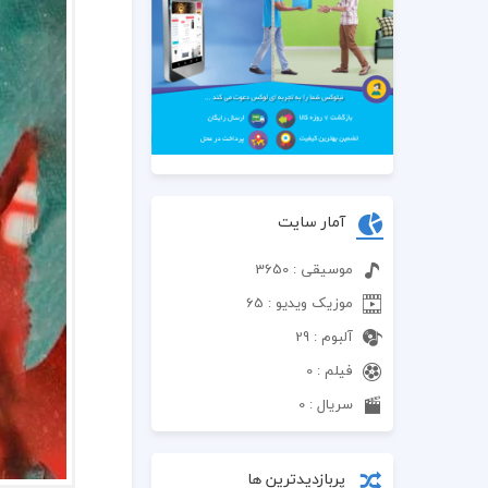
آمار سایت
موسیقی : 3650
موزیک ویدیو : 65
آلبوم : 29
فیلم : 0
سریال : 0
پربازدیدترین ها