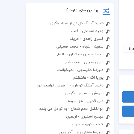
بهترین های ملودیکا
دانلود آهنگ دل دل از میلاد باکری
وحید مفتاحی - قلب
کسری زاهدی - حریف
سفینه النجاه - محمد حسینی
محمد حسین حدادیان - طلوع
علی یاسینی - نصف شب
علیرضا طلیسچی - نمیخوامت
پوریا الله - عاشقتم
دانلود آهنگ تو بارون از هومن ابراهیم پور
سروش موسوی - نگرانی
علی قطبی - هوا سرده
ابوالفضل انجم شعاع - به تو دل می بندم
مهدی استیری - اربعین
7 بند - تورو میخوام
علیرضا ماهان پور - آخر پاییز