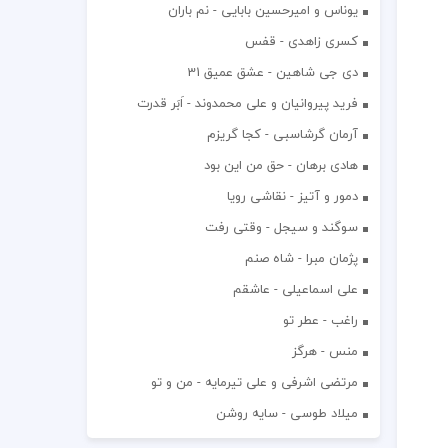
یوناس و امیرحسین بابایی - نم باران
کسری زاهدی - قفس
دی جی شاهین - عشق عمیق 31
فرید پیروانیان و علی محمدوند - اَبَر قدرت
آرمان گرشاسبی - کجا گریزم
هادی برهان - حق من این بود
دمور و آتیز - نقاشی رویا
سوگند و سیجل - وقتی رفت
پژمان مبرا - شاه صنم
علی اسماعیلی - عاشقم
راغب - عطر تو
منس - هرگز
مرتضی اشرفی و علی تیرمایه - من و تو
میلاد طوسی - سایه روشن