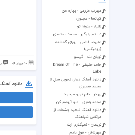
مهراب مزرعی - بهاره من
کیانسا - مجنون
زانیار - بدونه تو
دستم را بگیر - محمد معتمدی
علیرضا قاضی - روزای گمشده
(ریمیکس)
نویان بند - گیسو
۱۰ خرداد ۰۴
بد
حامد حنیفی - Dream Of The
Lake
دانلود آهنگ دعای تحویل سال از
دانلود آهنگ
محمد ضمیری
بهادر - دلم تورو میخواد
محمد رامزی - منو آرومم کن
دانلود آهنگ تبعید چشمات از
مرتضی شباهنگ
نریمان - نمیگذرم ازت
مهرتاش - قول دادم