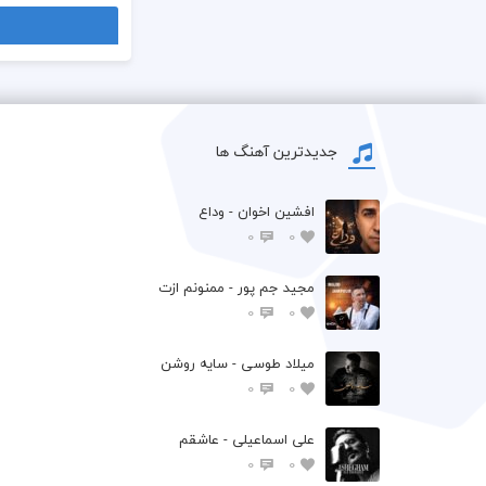
جدیدترین آهنگ ها
افشين اخوان - وداع
0
0
مجید جم پور - ممنونم ازت
0
0
میلاد طوسی - سایه روشن
0
0
علی اسماعیلی - عاشقم
0
0