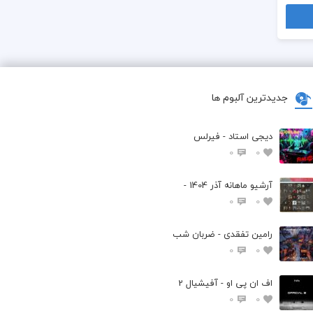
جدیدترین آلبوم ها
دیجی استاد - فیرلس
0
0
آرشیو ماهانه آذر 1404 -
0
0
رامین تفقدی - ضربان شب
0
0
اف ان پی او - آفیشیال 2
0
0