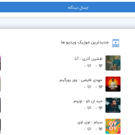
جدیدترین موزیک ویدیو ها
افشین آذری - آنا
0
0
مهدی فایضی - وور یورگیم
0
0
حید ان لاو - اوزوم
0
0
سیام - اوی اوی
0
0