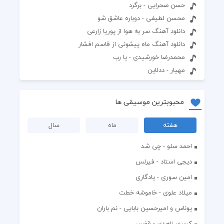
حسن صحرایی - برگرد
محسن لطیفی - دوباره عاشق شو
دانلود آهنگ سر به هوا از پوریا زارعی
دانلود آهنگ ماه پیشونی از قاسم افشار
محمدرضا خورشیدی - یا رب
مهیار - ددلاین
محبوبترین موسیقی ها
هفته
ماه
سال
احمد سلو - چی شد
دیجی استاد - فیرلس
امین سوری - یادگاری
میلاد علوی - خاموشه خطت
یوناس و امیرحسین بابایی - نم باران
کسری زاهدی - قفس