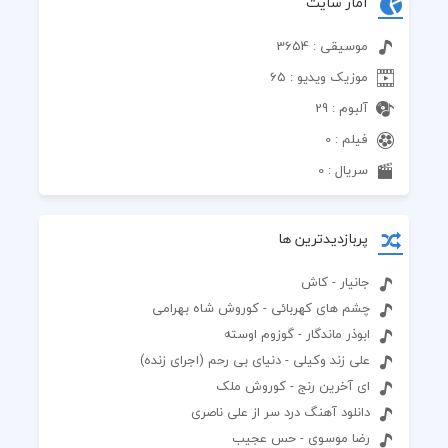
آمار سایت
موسیقی : 3654
موزیک ویدیو : 65
آلبوم : 29
فیلم : 0
سریال : 0
پربازدیدترین ها
جانیار - کاش
چشم های کهربائی - کوروش شاه بهرامی
ابوذر ماندگار - گوزوم اوسته
علی زند وکیلی - دنیای بی رحم (اجرای زنده)
ای آخرین رنج - کوروش ملک
دانلود آهنگ درد سر از علی ناصری
رضا موسوی - حس عجیب