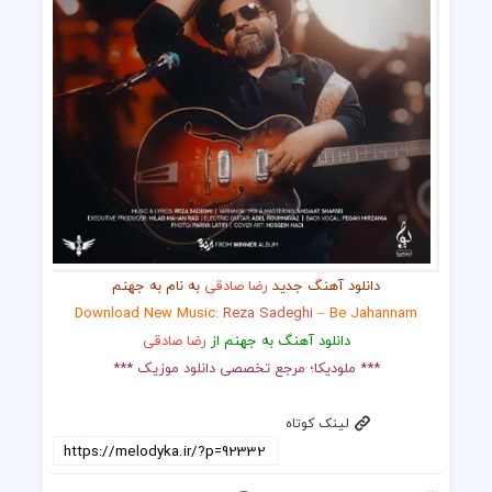
دانلود آهنگ جدید
رضا صادقی
به نام به جهنم
Download New Music:
Reza Sadeghi
– Be Jahannam
دانلود آهنگ به جهنم از
رضا صادقی
*** ملودیکا؛ مرجع تخصصی دانلود موزیک ***
لینک کوتاه