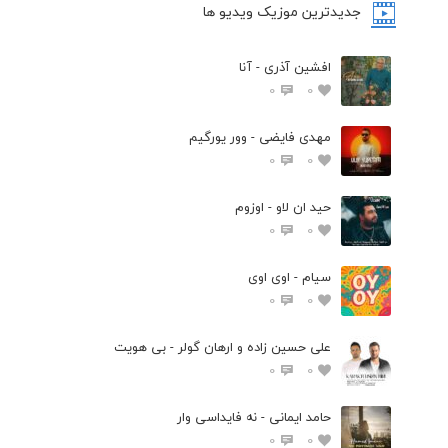
جدیدترین موزیک ویدیو ها
افشین آذری - آنا
0
0
مهدی فایضی - وور یورگیم
0
0
حید ان لاو - اوزوم
0
0
سیام - اوی اوی
0
0
علی حسین زاده و ارهان گولر - بی هویت
0
0
حامد ایمانی - نه فایداسی وار
0
0