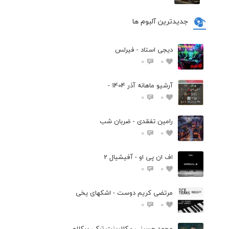
جدیدترین آلبوم ها
دیجی استاد - فیرلس
0
0
آرشیو ماهانه آذر 1404 -
0
0
رامین تفقدی - ضربان شب
0
0
اف ان پی او - آفیشیال 2
0
0
مرتضی کریم دوست - اشکهای یخی
0
0
محمد حسینی - کلارینت ترکی بیکلام