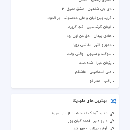
دی جی شاهین - عشق عمیق 31
فرید پیروانیان و علی محمدوند - اَبَر قدرت
آرمان گرشاسبی - کجا گریزم
هادی برهان - حق من این بود
دمور و آتیز - نقاشی رویا
سوگند و سیجل - وقتی رفت
پژمان مبرا - شاه صنم
علی اسماعیلی - عاشقم
راغب - عطر تو
بهترین های ملودیکا
دانلود آهنگ ثانیه شمار از علی مورج
دل و دلبر - احمد کیان پور
آرش بهزادی - قهر کرد