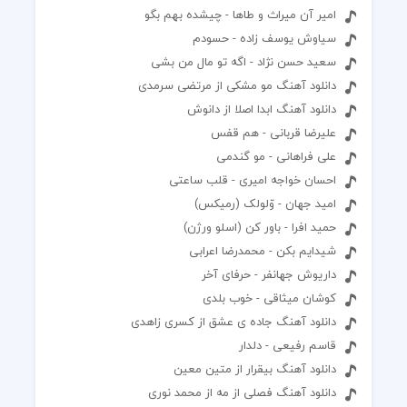
امیر آن میراث و طاها - چیشده بهم بگو
سیاوش یوسف زاده - حسودم
سعید حسن نژاد - اگه تو مال من بشی
دانلود آهنگ مو مشکی از مرتضی سرمدی
دانلود آهنگ ابدا اصلا از دانوش
علیرضا قربانی - هم قفس
علی فراهانی - مو گندمی
احسان خواجه امیری - قلب ساعتی
امید جهان - وّلولک (رمیکس)
حمید افرا - باور کن (اسلو ورژن)
شیدایم بکن - محمدرضا اعرابی
داریوش جهانفر - حرفای آخر
کوشان میثاقی - خوب بلدی
دانلود آهنگ جاده ی عشق از کسری زاهدی
قاسم رفیعی - دلدار
دانلود آهنگ بیقرار از متین معین
دانلود آهنگ فصلی از مه از محمد نوری