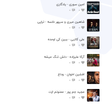
امین سوری - یادگاری
0
0
شاهین میری و سپهر خلسه - تراپی
0
0
علی کاتبی - ببین کی اومده
0
0
آرکا علیزاده - دلش تنگ میشه
0
0
افشين اخوان - وداع
0
0
مجید جم پور - ممنونم ازت
0
0