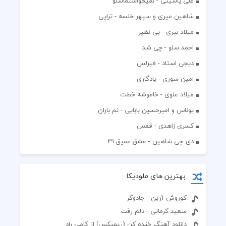
علی یاسینی - نمیخواستماسلو
شاهین میری و سپهر خلسه - تراپی
میلاد ببری - بی نظیر
احمد سلو - چی شد
دیجی استاد - فیرلس
امین سوری - یادگاری
میلاد علوی - خاموشه خطت
یوناس و امیرحسین بابایی - نم باران
کسری زاهدی - قفس
دی جی شاهین - عشق عمیق 31
بهترین های ملودیکا
کوروش آرین - جادوگر
سعید کرمانی - دلم رفت
دانلود آهنگ خنده کن (ریمیکس) از کامی راد