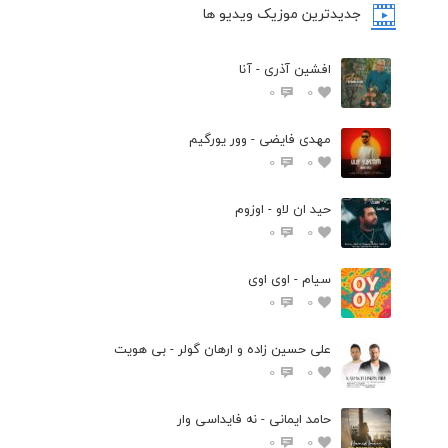
جدیدترین موزیک ویدیو ها
افشین آذری - آنا
0
0
مهدی فایضی - وور یورگیم
0
0
حید ان لاو - اوزوم
0
0
سیام - اوی اوی
0
0
علی حسین زاده و ارهان گولر - بی هویت
0
0
حامد ایمانی - نه فایداسی وار
0
0