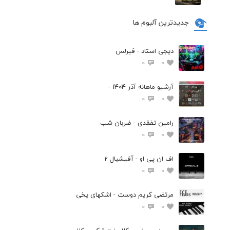
جدیدترین آلبوم ها
دیجی استاد - فیرلس
0
0
آرشیو ماهانه آذر 1404 -
0
0
رامین تفقدی - ضربان شب
0
0
اف ان پی او - آفیشیال 2
0
0
مرتضی کریم دوست - اشکهای یخی
0
0