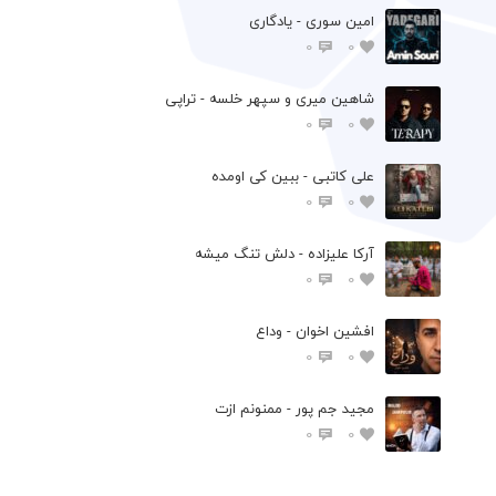
امین سوری - یادگاری
0
0
شاهین میری و سپهر خلسه - تراپی
0
0
علی کاتبی - ببین کی اومده
0
0
آرکا علیزاده - دلش تنگ میشه
0
0
افشين اخوان - وداع
0
0
مجید جم پور - ممنونم ازت
0
0