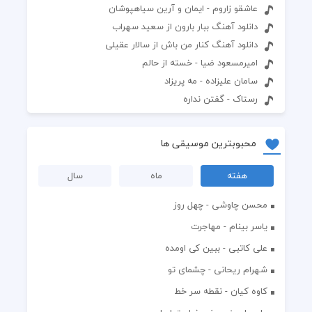
عاشقو زاروم - ایمان و آرین سیاهپوشان
دانلود آهنگ ببار بارون از سعید سهراب
دانلود آهنگ کنار من باش از سالار عقیلی
امیرمسعود ضیا - خسته از حالم
سامان علیزاده - مه پریزاد
رستاک - گفتن نداره
محبوبترین موسیقی ها
هفته
ماه
سال
محسن چاوشی - چهل روز
یاسر بینام - مهاجرت
علی کاتبی - ببین کی اومده
شهرام ریحانی - چشمای تو
کاوه کیان - نقطه سر خط