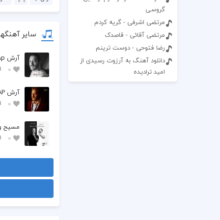
گروسی
مرتضی اشرفی - گریه کردم
سایر آهنگهای
مرتضی آقائی - قاصدک
رضا فتوحی - دوست ترینم
آرش Ap - ایمان
دانلود آهنگ به آرزوت رسیدی از
0
امید ترادیده
آرش AP - نه نمیخوای آدم شی
0
مسیح و آرش AP - 
0