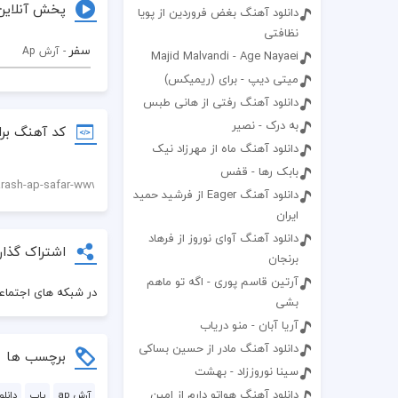
پخش آنلاین
دانلود آهنگ بغض فروردین از پویا
نظافتی
سفر
- آرش Ap
Majid Malvandi - Age Nayaei
میتی دیپ - برای (ریمیکس)
دانلود آهنگ رفتی از هانی طبس
به درک - نصیر
کد آهنگ برا
دانلود آهنگ ماه از مهرزاد نیک
بابک رها - قفس
دانلود آهنگ Eager از فرشید حمید
ایران
دانلود آهنگ آوای نوروز از فرهاد
اشتراک گذار
برنجان
آرتین قاسم پوری - اگه تو ماهم
در شبکه های اجتماعی
بشی
آریا آبان - منو دریاب
دانلود آهنگ مادر از حسین بساکی
برچسب ها
سینا نوروززاد - بهشت
دانلود آهنگ هواتو دارم از امین
آرش ap
پاپ
دانل