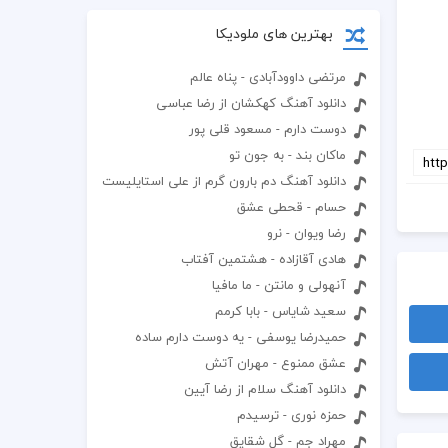
بهترین های ملودیکا
مرتضی داوودآبادی - پناه عالم
دانلود آهنگ کهکشان از رضا عباسی
دوست دارم - مسعود قلی پور
ماکان بند - به جون تو
دانلود آهنگ دم بارون گرم از علی استایلیست
حسام - قحطی عشق
رضا ویوان - نرو
هادی آقازاده - هشتمین آفتاب
آنهولی و مانتن - ما مافیا
سعید شایاس - بابا کرمم
حمیدرضا یوسفی - یه دوست دارم ساده
عشق ممنوع - مهران آتش
دانلود آهنگ سلام از رضا آیین
حمزه نوری - ترسیدم
مهراد جم - گل شقایق