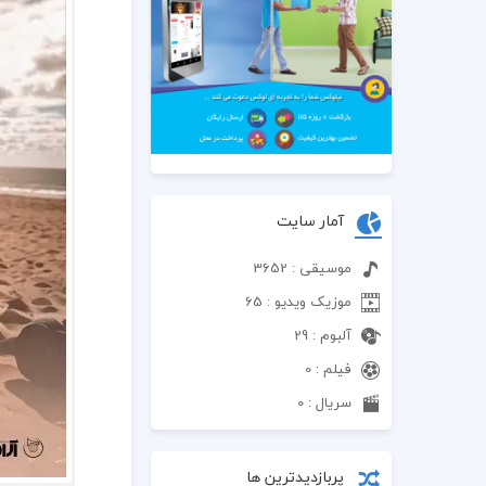
آمار سایت
موسیقی : 3652
موزیک ویدیو : 65
آلبوم : 29
فیلم : 0
سریال : 0
پربازدیدترین ها