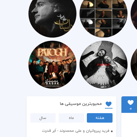
محبوبترین موسیقی ها
0
هفته
ماه
سال
فرید پیروانیان و علی محمدوند - اَبَر قدرت