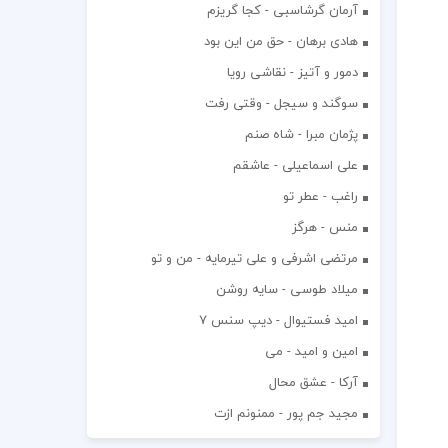
آرمان گرشاسبی - کجا گریزم
هادی برهان - حق من این بود
دمور و آتیز - نقاشی رویا
سوگند و سیجل - وقتی رفت
پژمان مبرا - شاه صنم
علی اسماعیلی - عاشقم
راغب - عطر تو
منس - هرگز
مرتضی اشرفی و علی تیرمایه - من و تو
میلاد طوسی - سایه روشن
اميد فستيوال - ديپ سنس ۷
امین و امید - می
آرکا - عشق محال
مجید جم پور - ممنونم ازت