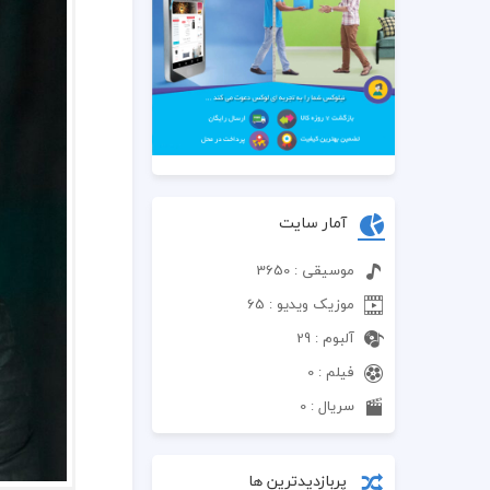
آمار سایت
موسیقی : 3650
موزیک ویدیو : 65
آلبوم : 29
فیلم : 0
سریال : 0
پربازدیدترین ها