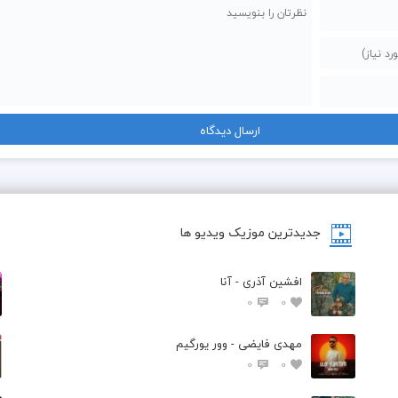
جدیدترین موزیک ویدیو ها
افشین آذری - آنا
0
0
مهدی فایضی - وور یورگیم
0
0