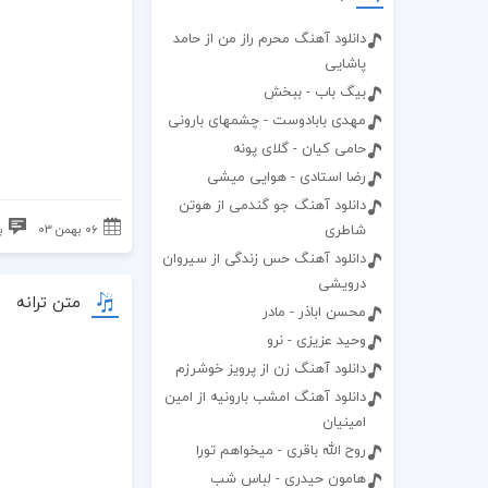
دانلود آهنگ محرم راز من از حامد
پاشایی
بیگ باب - ببخش
مهدی بابادوست - چشمهای بارونی
حامی کیان - گلای پونه
رضا استادی - هوایی میشی
دانلود آهنگ جو گندمی از هوتن
شاطری
۰۶ بهمن ۰۳
ب
دانلود آهنگ حس زندگی از سیروان
درویشی
متن ترانه
محسن اباذر - مادر
وحید عزیزی - نرو
دانلود آهنگ زن از پرویز خوشرزم
دانلود آهنگ امشب بارونیه از امین
امینیان
روح الله باقری - میخواهم تورا
هامون حیدری - لباس شب