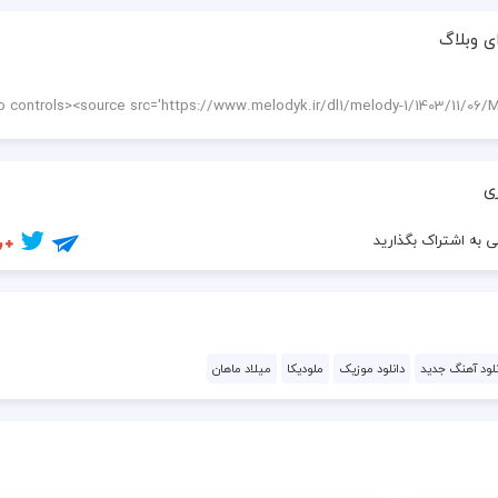
  کی قطع کنه رو من گوشی ولی من،با اولین زنگ بردارم
ی وبلاگ
ی
 به اشتراک بگذارید
نلود آهنگ جدید
دانلود موزیک
ملودیکا
میلاد ماهان