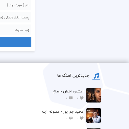
جدیدترین آهنگ ها
افشين اخوان - وداع
0
0
مجید جم پور - ممنونم ازت
0
0