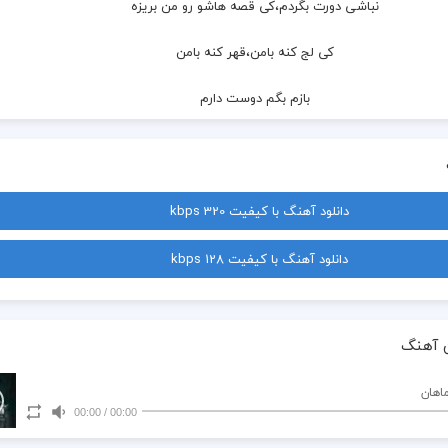
  نباشی دورت بگردم،کی قصه هاشو رو من بریزه
  کی لج کنه بامن،قهر کنه بامن
  بازم بگم دوست دارم
  کی قطع کنه رو من گوشی ولی من،با اولین زنگ بردارم
  این روزا راه زیاده،جا زیاده واسه هردومون
دانلود آهنگ با کیفیت 320 kbps
  من و تو دوتاقلبیم،شرق وغربیم ولی خوبه حالمون
دانلود آهنگ با کیفیت 128 kbps
  می‌دونی هرچی بخوای ناز میکنی،راضی میشم زود
  حالا هی ماهی بگیر،بازم از این آب گل آلود
 آهنگ
  کی لج کنه بامن،قهر کنه بامن
ماهان
00:00
/
00:00
  بازم بگم دوست دارم