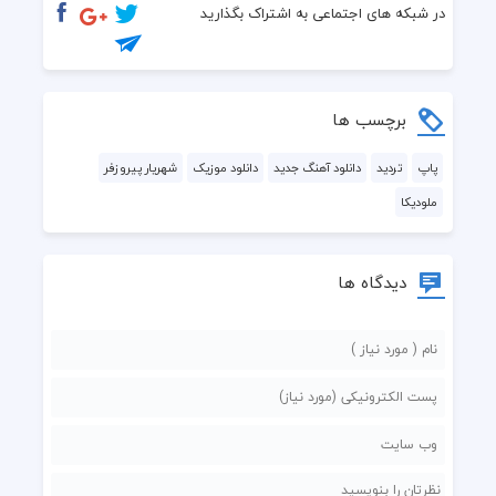
  دلیلِ ترکِ خراسان شد
در شبکه های اجتماعی به اشتراک بگذارید
  دلِ تو نقطه عطفی در
  اِقامتِ دَر دلِ تهران شد
برچسب ها
  هوای قلب تو ترکیبی
پاپ
تردید
دانلود آهنگ جدید
دانلود موزیک
شهریار پیروزفر
ملودیکا
  از عشق در شب و در ، بَند است
  مسیر منتخبم با تو
دیدگاه ها
  شروع پله دربند است