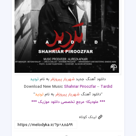
دانلود آهنگ جدید
شهریار پیروزفر
به نام
تردید
Download New Music
Shahriar Piroozfar
–
Tardid
“دانلود آهنگ
شهریار پیروزفر
به نام
تردید
“
*** ملودیکا؛ مرجع تخصصی دانلود موزیک ***
لینک کوتاه