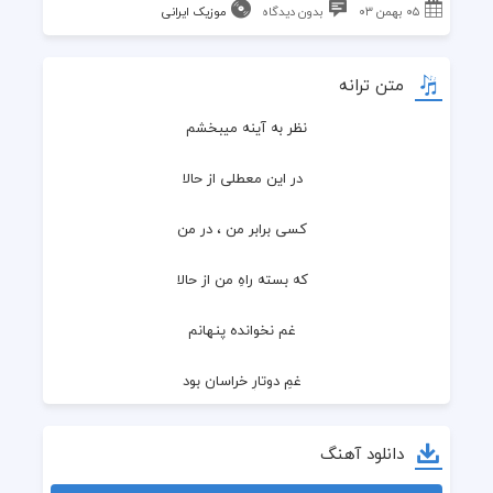
۰۵ بهمن ۰۳
بدون دیدگاه
موزیک ایرانی
متن ترانه
نظر به آینه میبخشم
  در این معطلی از حالا
  کسی برابر من ، در من
  که بسته راهِ من از حالا
  غم نخوانده پنهانم
  غمِ دوتارِ خراسان بود
  و در نگاه پریشانم
دانلود آهنگ
  دو خنده در غمِ پنهان بود