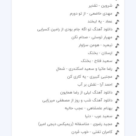
شروین - تقدیر
مهدی خاضعی - از تو دورم
عماد - یه لبخند
دانلود آهنگ تو اگه جام بودی از رامین کسرایی
مهیار توسلی - صدام نکن
تبعید - هومن سزاوار
ارسلان - بختک
سعید فلاح - بختک
رضا ماتیا و سعید اسکندری - شمال
مجتبی کبیری - یه کاری کن
احمد آرا - نقش بر آب
دانلود آهنگ لیلی از رضا همایون
دانلود آهنگ شب و روز از مصطفی میرزایی
بهنام علمشاهی - عجب حالیه
سعید عرب - دنیا
مجید رضوی - متاسفانه (ریمیکس دیجی امیر)
کامران تفتی - خوب مُردن