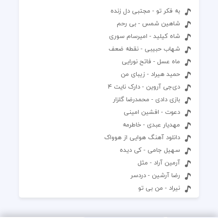
به فکر تو - مجتبی دل زنده
شاهین شمس - بی رحم
شاه کیلید - امیرسام سوری
شهاب حبیبی - نقطه ضعف
ماه عسل - فاتح نورایی
حمید هیراد - زیبای من
دی‌جی آروین - دارک نایت ۴
بازی دادی - محمدرضا گلزار
دعوت - افشین امینی
مهدیار عبدی - خاطرمه
دانلود آهنگ هوایی از هوواک
سهیل جامی - کی دیده
آرمین آراد - مثل
رضا آرشین - دردسر
نیراد - من بی تو