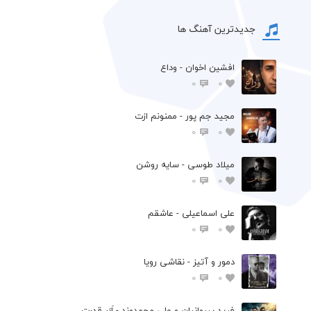
جدیدترین آهنگ ها
افشين اخوان - وداع
0
0
مجید جم پور - ممنونم ازت
0
0
میلاد طوسی - سایه روشن
0
0
علی اسماعیلی - عاشقم
0
0
دمور و آتیز - نقاشی رویا
0
0
فرید پیروانیان و علی محمدوند - اَبَر قدرت