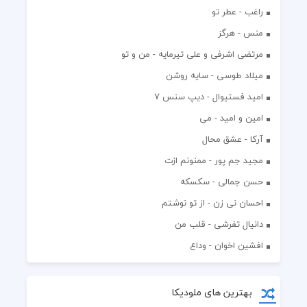
راغب - عطر تو
منس - هرگز
مرتضی اشرفی و علی تیرمایه - من و تو
میلاد طوسی - سایه روشن
اميد فستيوال - ديپ سنس ۷
امین و امید - می
آرکا - عشق محال
مجید جم پور - ممنونم ازت
حسن جمالی - سکسکه
احسان نی زن - از تو نوشتم
دانیال تفرشی - قلب من
افشين اخوان - وداع
بهترین های ملودیکا