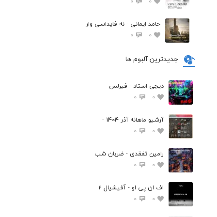
0
0
حامد ایمانی - نه فایداسی وار
0
0
جدیدترین آلبوم ها
دیجی استاد - فیرلس
0
0
آرشیو ماهانه آذر 1404 -
0
0
رامین تفقدی - ضربان شب
0
0
اف ان پی او - آفیشیال 2
0
0