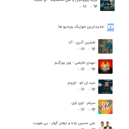
0
0
جدیدترین موزیک ویدیو ها
افشین آذری - آنا
0
0
مهدی فایضی - وور یورگیم
0
0
حید ان لاو - اوزوم
0
0
سیام - اوی اوی
0
0
علی حسین زاده و ارهان گولر - بی هویت