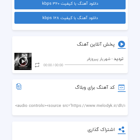
دانلود آهنگ با کیفیت 320 kbps
  اگر چه در پس تردیدم
دانلود آهنگ با کیفیت 128 kbps
  که شعر سخت من آسان بود
  که قبل قافیه در ذهنم
پخش آنلاین آهنگ
  ردیف های هراسان بود
تردید
- شهریار پیروزفر
00:00
/
00:00
  تو اصفهانِ در آوازم
  تویی تو نقش جهان منی
کد آهنگ برای وبلاگ
  جهان ندیده تمامت را
  خودت تمامِ جهان منی
  دلیلِ متصلم ، قلبت
اشتراک گذاری