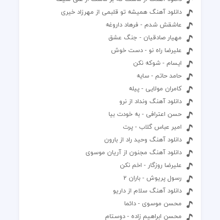
دانلود آهنگ همیشه تو قلبمی از مهرزاد خیری
عاشقش شدم - فرهاد داروغه
مهيار صادقيان - جنگ عشق
علیرضا راه نو - دست خوش
ایسام - شوکه نکن
حامد حاتم - سایه
کامران مولایی - پیله
دانلود آهنگ ونداد از نرو
حسن اعترافی - به خودت بیا
امیر عباس گلاب - پرت
دانلود آهنگ وحید راد از بارون
دانلود آهنگ مجنون از آریان موسوی
علیرضا روزگار - اخم نکن
رسول پریوش - باران 2
دانلود آهنگ سلام از داریو
محسن موسوی - دائما
محسن ابراهیم زاده - دوستام