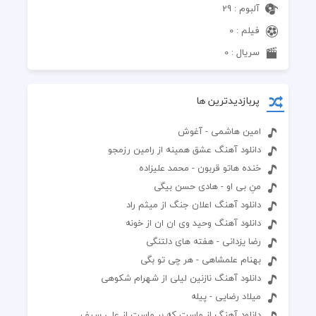
آلبوم : 29
فیلم : 0
سریال : 0
پربازدیدترین ها
امین هاشمی - آغوش
دانلود آهنگ عشق همینه از رامین رزمجو
خنده هاتو قربون - محمد علیزاده
منِ بی او - هادی حسن بیگی
دانلود آهنگ اعلان جنگ از میثم راد
دانلود آهنگ وحید وی ان ان از خونه
رضا یزدانی - هفته های دلتنگی
بهنام علمشاهی - هر چی تو بگی
دانلود آهنگ نازنین لیلی از شهرام شکوهی
میلاد رضایی - پیله
دانلود آهنگ از ماست که بر ماست از علی سیف