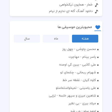
خمار - همایون نیکخواهی
دانلود آهنگ گله ای ندارم از نیام
محبوبترین موسیقی ها
هفته
ماه
سال
محسن چاوشی - چهل روز
یاسر بینام - مهاجرت
علی کاتبی - ببین کی اومده
شهرام ریحانی - چشمای تو
کاوه کیان - نقطه سر خط
علی یاسینی - نمیخواستماسلو
شاهین میری و سپهر خلسه - تراپی
میلاد ببری - بی نظیر
احمد سلو - چی شد