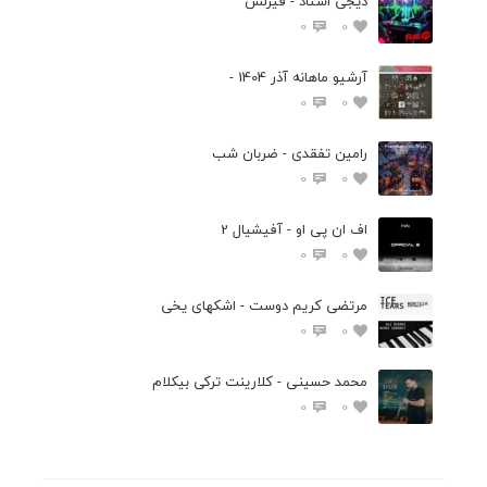
دیجی استاد - فیرلس
0
0
آرشیو ماهانه آذر 1404 -
0
0
رامین تفقدی - ضربان شب
0
0
اف ان پی او - آفیشیال 2
0
0
مرتضی کریم دوست - اشکهای یخی
0
0
محمد حسینی - کلارینت ترکی بیکلام
0
0