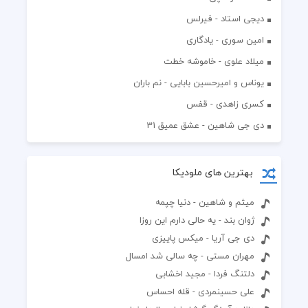
دیجی استاد - فیرلس
امین سوری - یادگاری
میلاد علوی - خاموشه خطت
یوناس و امیرحسین بابایی - نم باران
کسری زاهدی - قفس
دی جی شاهین - عشق عمیق 31
بهترین های ملودیکا
میثم و شاهین - دنیا چپمه
ژوان بند - یه حالی دارم این روزا
دی جی آریا - میکس پاییزی
مهران مستی - چه سالی شد امسال
دلتنگ فردا - مجید اخشابی
علی حسینمردی - قله احساس