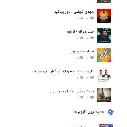
مهدی فایضی - وور یورگیم
0
0
حید ان لاو - اوزوم
0
0
سیام - اوی اوی
0
0
علی حسین زاده و ارهان گولر - بی هویت
0
0
حامد ایمانی - نه فایداسی وار
0
0
جدیدترین آلبوم ها