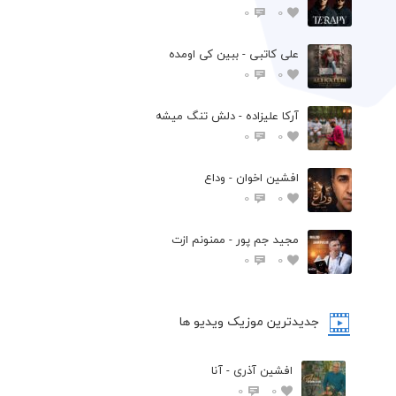
0
0
علی کاتبی - ببین کی اومده
0
0
آرکا علیزاده - دلش تنگ میشه
0
0
افشين اخوان - وداع
0
0
مجید جم پور - ممنونم ازت
0
0
جدیدترین موزیک ویدیو ها
افشین آذری - آنا
0
0