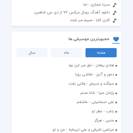
سینا حجازی - اما
دانلود آهنگ رویال میکس 72 از دی جی شاهین
کارن کایا - صبرم سر اومد
محبوبترین موسیقی ها
هفته
ماه
سال
هادی برهان - حق من این بود
دمور و آتیز - نقاشی رویا
سوگند و سیجل - وقتی رفت
پژمان مبرا - شاه صنم
علی اسماعیلی - عاشقم
راغب - عطر تو
منس - هرگز
مرتضی اشرفی و علی تیرمایه - من و تو