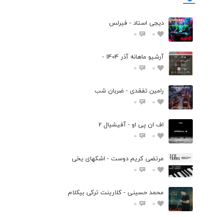
دیجی استاد - فیرلس
0
0
آرشیو ماهانه آذر 1404 -
0
0
رامین تفقدی - ضربان شب
0
0
اف ان پی او - آفیشیال 2
0
0
مرتضی کریم دوست - اشکهای یخی
0
0
محمد حسینی - کلارینت ترکی بیکلام
0
0