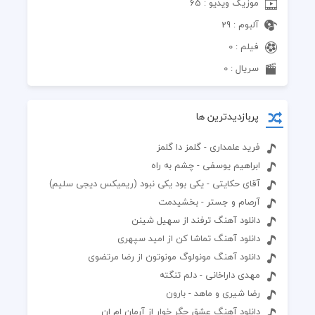
موزیک ویدیو : 65
آلبوم : 29
فیلم : 0
سریال : 0
پربازدیدترین ها
فرید علمداری - گلمز دا گلمز
ابراهیم یوسفی - چشم به راه
آقای حکایتی - یکی بود یکی نبود (ریمیکس دیجی سلیم)
آرصام و جستر - بخشیدمت
دانلود آهنگ ترفند از سهیل شینن
دانلود آهنگ تماشا کن از امید سپهری
دانلود آهنگ مونولوگ مونوتون از رضا مرتضوی
مهدی داراخانی - دلم تنگته
رضا شیری و ماهد - بارون
دانلود آهنگ عشق جگر خوار از آرمان ام ان