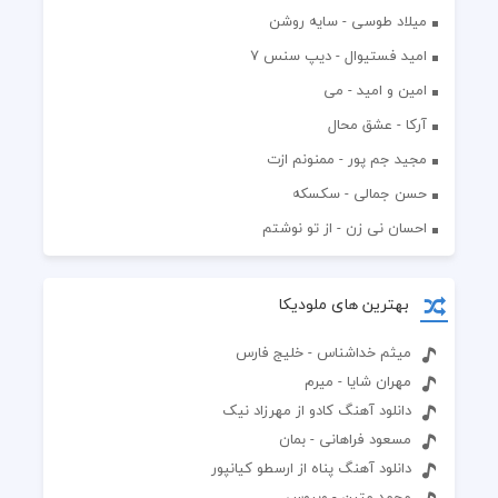
میلاد طوسی - سایه روشن
اميد فستيوال - ديپ سنس ۷
امین و امید - می
آرکا - عشق محال
مجید جم پور - ممنونم ازت
حسن جمالی - سکسکه
احسان نی زن - از تو نوشتم
بهترین های ملودیکا
میثم خداشناس - خلیج فارس
مهران شایا - میرم
دانلود آهنگ کادو از مهرزاد نیک
مسعود فراهانی - بمان
دانلود آهنگ پناه از ارسطو کیانپور
محمد متین - ویروس