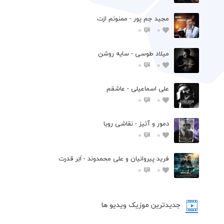
مجید جم پور - ممنونم ازت
0
0
میلاد طوسی - سایه روشن
0
0
علی اسماعیلی - عاشقم
0
0
دمور و آتیز - نقاشی رویا
0
0
فرید پیروانیان و علی محمدوند - اَبَر قدرت
0
0
جدیدترین موزیک ویدیو ها