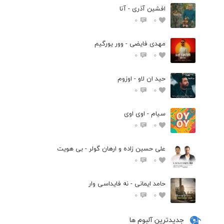
افشین آذری - آنا
0
0
مهدی فایضی - وور یورگیم
0
0
حید ان لاو - اوزوم
0
0
سیام - اوی اوی
0
0
علی حسین زاده و ارهان گولر - بی هویت
0
0
حامد ایمانی - نه فایداسی وار
0
0
جدیدترین آلبوم ها