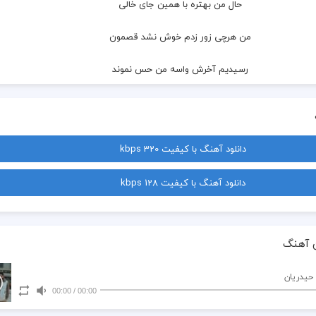
  حال من بهتره با همین جای خالی
  من هرچی زور زدم خوش نشد قصمون
  رسیدیم آخرش واسه من حس نموند
  میرم و از این به بعد تو با اون بگذرون
  ولی از اون روزامون چیزی تو بش نگو
دانلود آهنگ با کیفیت 320 kbps
  مهم نی حال و روزت بشه چی بد من
دانلود آهنگ با کیفیت 128 kbps
  میمیرن خاطره ها میمونه این شب تلخ
  که حتی بعد یه عمر به خوابم میزنه سر
 آهنگ
  اما برو دیگه نمیخوامت بی معرفت
 حیدریان
00:00
/
00:00
  راهمون جدا شده نیستیم هم مسیر هم