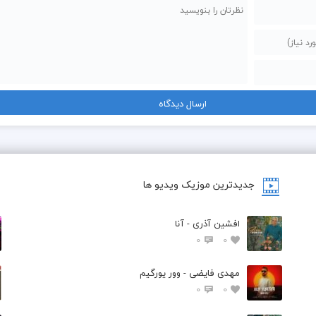
  تنهایی خودم شدم دوای دردم
جدیدترین موزیک ویدیو ها
افشین آذری - آنا
0
0
مهدی فایضی - وور یورگیم
0
0