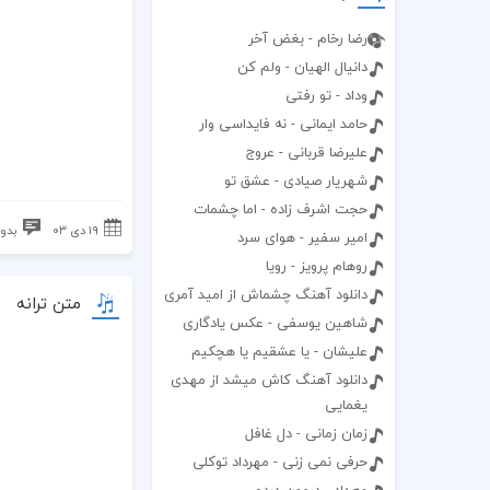
رضا رخام - بغض آخر
دانیال الهیان - ولم کن
وداد - تو رفتی
حامد ایمانی - نه فایداسی وار
علیرضا قربانی - عروج
شهريار صيادى - عشق تو
حجت اشرف زاده - اما چشمات
۱۹ دی ۰۳
بدون
امیر سفیر - هوای سرد
روهام پرویز - رویا
دانلود آهنگ چشماش از امید آمری
متن ترانه
شاهین یوسفی - عکس یادگاری
علیشان - یا عشقیم یا هچکیم
دانلود آهنگ کاش میشد از مهدی
یغمایی
زمان زمانی - دل غافل
حرفی نمی زنی - مهرداد توکلی