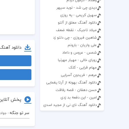
وهداد - درمون دردم
دیدی چی شد - نوید سپهر
سهیل کریمی - یه روزی
دانلود آهنگ معلق از آلتو
میلاد تاجیک - نقطه ضعف
شاهین فیروزی - چی دلتو زد
علی واریان - بارونم
دانلود آهنگ
شمس - عروس و داماد
رویای خالی - مهیار مهرنیا
مهام قرایی - کلک
مرهم - فریدون آسرایی
دانلود آهنگ بهونه از آرتا یغمایی
حسن دهقان - قصه رفاقت
امین - این دفعه بد زدی
پخش آنلاین
دانلود آهنگ نای نی از مجید اسدی
سر تو جنگه
- جواد