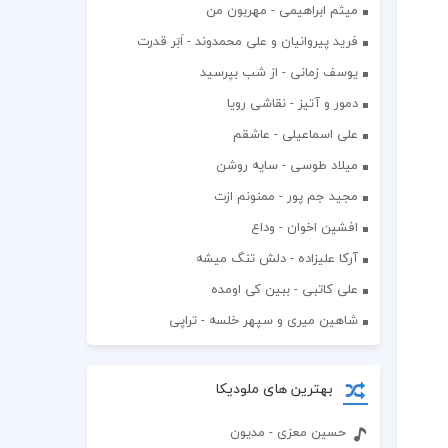
میثم ابراهیمی - مهربون من
فرید پیروانیان و علی محمدوند - اَبَر قدرت
یوسف زمانی - از شب بپرسید
دمور و آتیز - نقاشی رویا
علی اسماعیلی - عاشقم
میلاد طوسی - سایه روشن
مجید جم پور - ممنونم ازت
افشين اخوان - وداع
آرکا علیزاده - دلش تنگ میشه
علی کاتبی - ببین کی اومده
شاهین میری و سپهر خلسه - تراپی
بهترین های ملودیکا
حسین معزی - مدیون