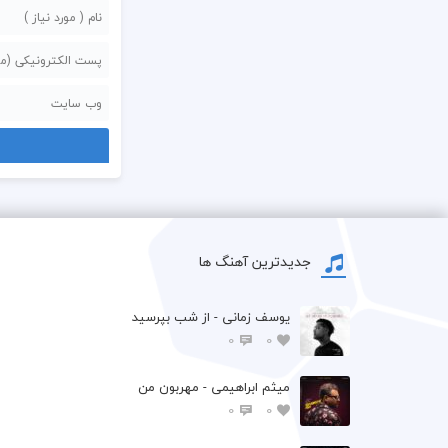
جدیدترین آهنگ ها
یوسف زمانی - از شب بپرسید
0
0
میثم ابراهیمی - مهربون من
0
0