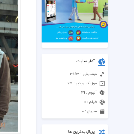
آمار سایت
موسیقی : 3656
موزیک ویدیو : 65
آلبوم : 29
فیلم : 0
سریال : 0
پربازدیدترین ها