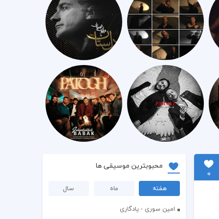
محبوبترین موسیقی ها
0
هفته
ماه
سال
امین سوری - یادگاری