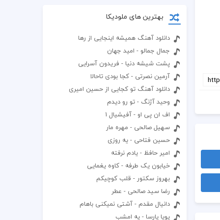
بهترین های ملودیکا
دانلود آهنگ همیشه اینجایی از رها
جمال جمالو - امید جهان
پشت شیشه دنیا - فریدون آسرایی
آرمین نصرتی - کجا بودی تاحالا
دانلود آهنگ تو کجایی از حسین امیری
وحید آژنگ - تو رو دیدم
اف ان پی او - آفیشیال 1
سهیل صالحی - مهره مار
حسین فتاحی - یه روزی
امیر حافظ - یادم نرفته
خیابون یک طرفه - کاوه یغمایی
بهروز سکتور - قلب کوچیکم
رضا سید صالحی - عطر
دانیال مقدم - آشتی نمیکنی باهام
پویا پارسا - یه امشب