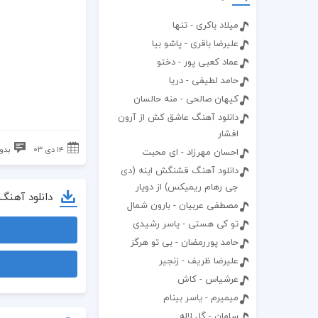
میلاد باکری - تنها
علیرضا باقری - پاشو بیا
عماد کعبی پور - دختو
حامد لطیفی - دریا
کیهان صالحی - منه حالسان
دانلود آهنگ عاشق کش از آرون
افشار
۱۴ دی ۰۳
بدو
احسان مهرزاد - ای محبت
دانلود آهنگ قشنگش اینه (دی
جی رهام ریمیکس) از دویار
دانلود آهنگ
مصطفی عربیان - بارون شمال
تو کی هستی - یاسر رشیدی
حامد پوررمضان - بی تو هرگز
علیرضا ظریف - زنجیر
عرشیاس - کاش
میمیرم - یاسر بینام
سامان - گل لاله