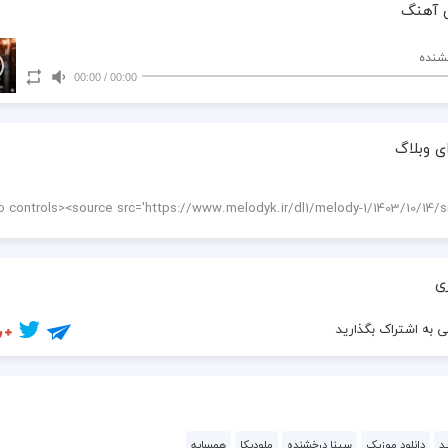
 آهنگ
خشنده
00:00
/
00:00
ی وبلاگ
ی
 به اشتراک بگذارید
د
دانلود موزیک
سینا درخشنده
ملودیکا
همسایه