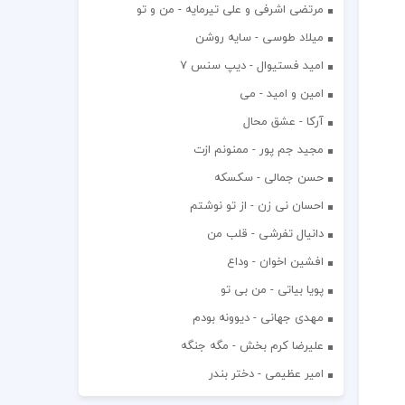
مرتضی اشرفی و علی تیرمایه - من و تو
میلاد طوسی - سایه روشن
اميد فستيوال - ديپ سنس ۷
امین و امید - می
آرکا - عشق محال
مجید جم پور - ممنونم ازت
حسن جمالی - سکسکه
احسان نی زن - از تو نوشتم
دانیال تفرشی - قلب من
افشين اخوان - وداع
پویا بیاتی - من بی تو
مهدی جهانی - دیوونه بودم
علیرضا کرم بخش - مگه جنگه
امیر عظیمی - دختر بندر