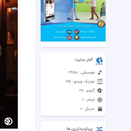
آمار سایت
موسیقی : 3650
موزیک ویدیو : 65
آلبوم : 29
فیلم : 0
سریال : 0
پربازدیدترین ها