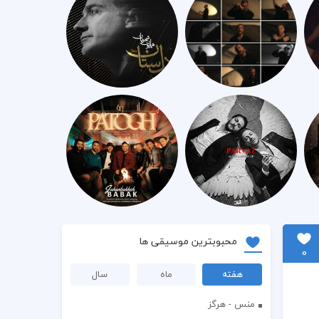
محبوبترین موسیقی ها
0
هفته
ماه
سال
منس - هرگز