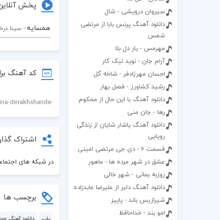
پخش آنلاین
سیروان درویشی - شال
دانلود آهنگ پرنس بابا از مرتضی
همسایه
- سینا در
شمس
مهرمس - یار دل بلا
آرام جان - نوید نیک کار
کد آهنگ برا
احسان مهرزادفر - شاخه گل
رشید کشاورز - فصل بهار
دانلود آهنگ با این حال از محکوم
رها - جان منی
دانلود آهنگ یاشار شایان از زندگی
رویایی
اشتراک گذار
قسمت 6 - دی جی مرتضی امینی
در شبکه های اجتماعی
عشق در شهر مرده ها - ماهور
روزبه بمانی - شهر خالی
دانلود آهنگ دلبر از علیرضا عابدزاده
برچسب ها
شیرازیس باند - پاییز
امو بند - خداحافظ
پاپ
دانلود آهنگ جدی