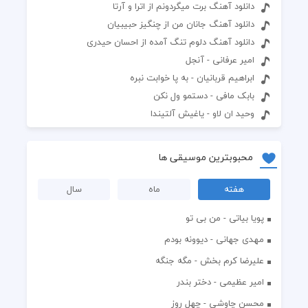
دانلود آهنگ برت میگردونم از اترا و آرتا
دانلود آهنگ جانان من از چنگیز حبیبیان
دانلود آهنگ دلوم تنگ آمده از احسان حیدری
امیر عرفانی - آنجل
ابراهیم قربانیان - به پا خوابت نبره
بابک مافی - دستمو ول نکن
وحید ان لاو - یاغیش آلتیندا
محبوبترین موسیقی ها
هفته
ماه
سال
پویا بیاتی - من بی تو
مهدی جهانی - دیوونه بودم
علیرضا کرم بخش - مگه جنگه
امیر عظیمی - دختر بندر
محسن چاوشی - چهل روز