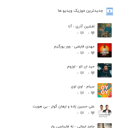
جدیدترین موزیک ویدیو ها
افشین آذری - آنا
0
0
مهدی فایضی - وور یورگیم
0
0
حید ان لاو - اوزوم
0
0
سیام - اوی اوی
0
0
علی حسین زاده و ارهان گولر - بی هویت
0
0
حامد ایمانی - نه فایداسی وار