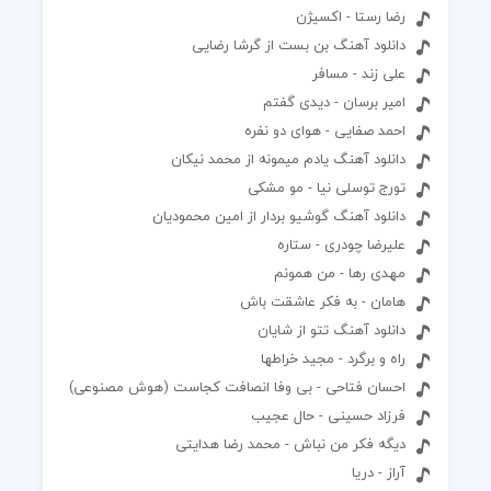
رضا رستا - اکسیژن
دانلود آهنگ بن بست از گرشا رضایی
علی زند - مسافر
امیر برسان - دیدی گفتم
احمد صفایی - هوای دو نفره
دانلود آهنگ یادم میمونه از محمد نیکان
تورج توسلی نیا - مو مشکی
دانلود آهنگ گوشیو بردار از امین محمودیان
علیرضا چودری - ستاره
مهدی رها - من همونم
هامان - به فکر عاشقت باش
دانلود آهنگ تتو از شایان
راه و برگرد - مجید خراطها
احسان فتاحی - بی وفا انصافت کجاست (هوش مصنوعی)
فرزاد حسینی - حال عجیب
دیگه فکر من نباش - محمد رضا هدایتی
آراز - دریا