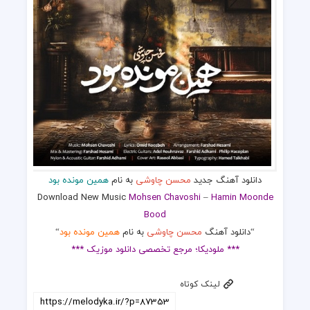
دانلود آهنگ جدید
محسن چاوشی
به نام
همین مونده بود
Download New Music
Mohsen Chavoshi
–
Hamin Moonde
Bood
“دانلود آهنگ
محسن چاوشی
به نام
همین مونده بود
“
*** ملودیکا؛ مرجع تخصصی دانلود موزیک ***
لینک کوتاه