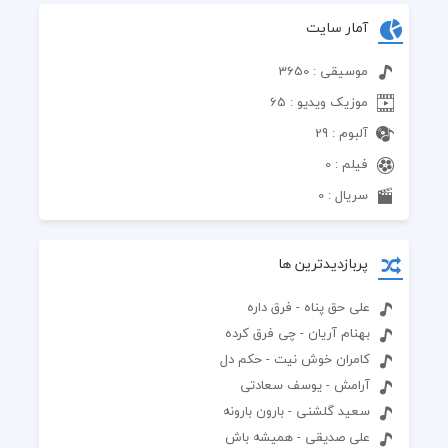
آمار سایت
موسیقی : 3650
موزیک ویدیو : 65
آلبوم : 29
فیلم : 0
سریال : 0
پربازدیدترین ها
علی حق پناه - فرق داره
بهنام آریان - چی فرق کرده
کامران خوش نیت - حکم دل
آرامش - یوسف سعادتی
سعید گلشنی - بارون بارونه
علی صدیقی - همیشه باش