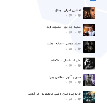
افشين اخوان - وداع
0
0
مجید جم پور - ممنونم ازت
0
0
میلاد طوسی - سایه روشن
0
0
علی اسماعیلی - عاشقم
0
0
دمور و آتیز - نقاشی رویا
0
0
فرید پیروانیان و علی محمدوند - اَبَر قدرت
0
0