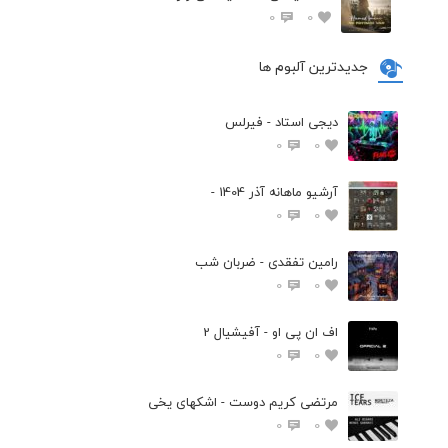
0
0
جدیدترین آلبوم ها
دیجی استاد - فیرلس
0
0
آرشیو ماهانه آذر 1404 -
0
0
رامین تفقدی - ضربان شب
0
0
اف ان پی او - آفیشیال 2
0
0
مرتضی کریم دوست - اشکهای یخی
0
0