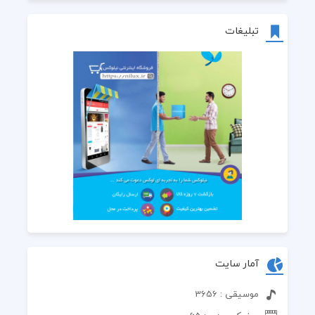
تبلیغات
آمار سایت
موسیقی : 3656