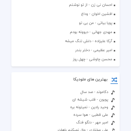
احسان نی زن - از تو نوشتم
افشين اخوان - وداع
پویا بیاتی - من بی تو
مهدی جهانی - دیوونه بودم
آرکا علیزاده - دلش تنگ میشه
امیر عظیمی - دختر بندر
محسن چاوشی - چهل روز
بهترین های ملودیکا
دکاموند - صد سال
پوبون - قلب شیشه ای
وحید رادین - نمیتونه بره
علی قطبی - هوا سرده
امیر مهر - دنگو فنگ
علی مختاری - حال نمیکنم باهات