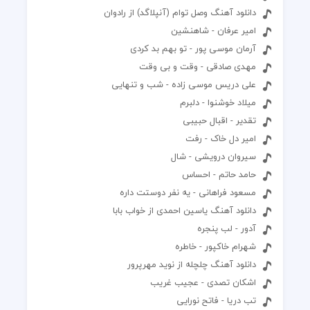
دانلود آهنگ وصل توام (آنپلاگد) از رادوان
امیر عرفان - شاهنشین
آرمان موسی پور - تو بهم بد کردی
مهدی صادقی - وقت و بی وقت
علی دریس موسی زاده - شب و تنهایی
میلاد خوشنوا - دلبرم
تقدیر - اقبال حبیبی
امیر دل خاک - رفت
سیروان درویشی - شال
حامد حاتم - احساس
مسعود فراهانی - یه نفر دوستت داره
دانلود آهنگ یاسین احمدی از خواب بابا
آدور - لب پنجره
شهرام خاکپور - خاطره
دانلود آهنگ چلچله از نوید مهرپرور
اشکان تصدی - عجیب غریب
تب دریا - فاتح نورایی