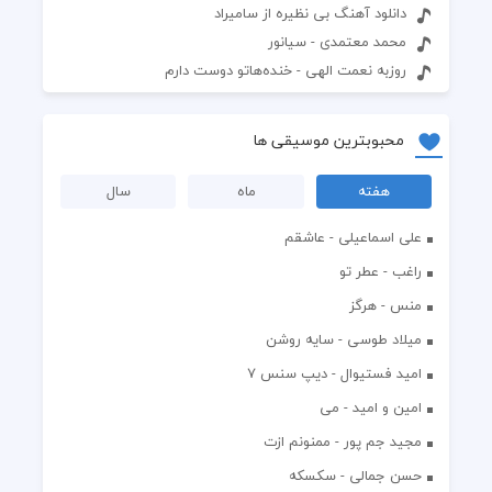
دانلود آهنگ بی نظیره از سامیراد
محمد معتمدی - سیانور
روزبه نعمت الهی - خنده‌هاتو دوست دارم
محبوبترین موسیقی ها
هفته
ماه
سال
علی اسماعیلی - عاشقم
راغب - عطر تو
منس - هرگز
میلاد طوسی - سایه روشن
اميد فستيوال - ديپ سنس ۷
امین و امید - می
مجید جم پور - ممنونم ازت
حسن جمالی - سکسکه