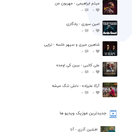
میثم ابراهیمی - مهربون من
0
0
امین سوری - یادگاری
0
0
شاهین میری و سپهر خلسه - تراپی
0
0
علی کاتبی - ببین کی اومده
0
0
آرکا علیزاده - دلش تنگ میشه
0
0
جدیدترین موزیک ویدیو ها
افشین آذری - آنا