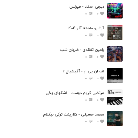
دیجی استاد - فیرلس
0
0
آرشیو ماهانه آذر 1404 -
0
0
رامین تفقدی - ضربان شب
0
0
اف ان پی او - آفیشیال 2
0
0
مرتضی کریم دوست - اشکهای یخی
0
0
محمد حسینی - کلارینت ترکی بیکلام
0
0