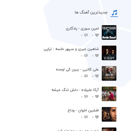
جدیدترین آهنگ ها
امین سوری - یادگاری
0
0
شاهین میری و سپهر خلسه - تراپی
0
0
علی کاتبی - ببین کی اومده
0
0
آرکا علیزاده - دلش تنگ میشه
0
0
افشين اخوان - وداع
0
0
مجید جم پور - ممنونم ازت