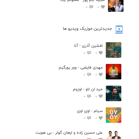
0
0
جدیدترین موزیک ویدیو ها
افشین آذری - آنا
0
0
مهدی فایضی - وور یورگیم
0
0
حید ان لاو - اوزوم
0
0
سیام - اوی اوی
0
0
علی حسین زاده و ارهان گولر - بی هویت