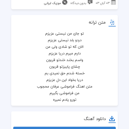
۰۳ آبان ۰۳
بدون دیدگاه
موزیک ایرانی
متن ترانه
تو جای من نیستی عزیزم
دردو بلد نیستی عزیزم
الان که تو شادی ولی من
دارم میرم دریا عزیزم
واسم بخند خندتو قربون
چشای پاییزتو قربون
خسته شدم حق نمیدی بم
دریا بخواد این دل عزیزم
متن اهنگ فراموشی عرفان محجوب
من فراموشی بگیرم
تورو یادم نمیره
آخ تورو یادم نمیره
تو رفتی تو تاروپودم
دانلود آهنگ
شدی بودو نبودم
آخ چقدر رو تو حسودم