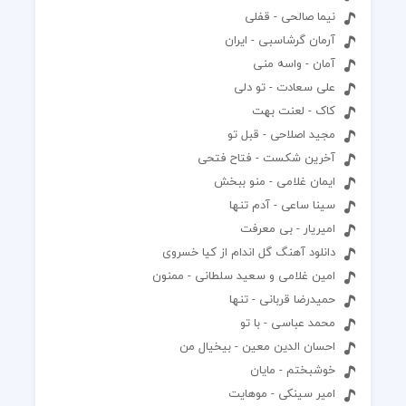
نیما صالحی - قفلی
آرمان گرشاسبی - ایران
آمان - واسه منی
علی سعادت - تو دلی
کاک - لعنت بهت
مجید اصلاحی - قبل تو
آخرین شکست - فتاح فتحی
ایمان غلامی - منو ببخش
سینا ساعی - آدم تنها
امیریار - بی معرفت
دانلود آهنگ گل اندام از کیا خسروی
امین غلامی و سعید سلطانی - ممنون
حمیدرضا قربانی - تنها
محمد عباسی - با تو
احسان الدین معین - بیخیال من
خوشبختم - مایان
امیر سینکی - موهایت