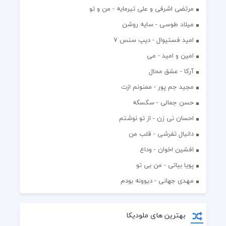
مرتضی اشرفی و علی تیرمایه - من و تو
میلاد طوسی - سایه روشن
اميد فستيوال - ديپ سنس ۷
امین و امید - می
آرکا - عشق محال
مجید جم پور - ممنونم ازت
حسن جمالی - سکسکه
احسان نی زن - از تو نوشتم
دانیال تفرشی - قلب من
افشين اخوان - وداع
پویا بیاتی - من بی تو
مهدی جهانی - دیوونه بودم
بهترین های ملودیکا