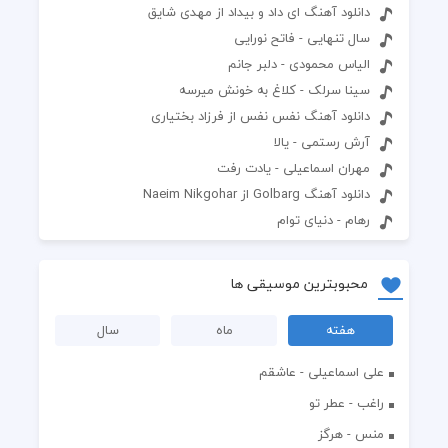
دانلود آهنگ ای داد و بیداد از مهدی شایق
سال تنهایی - فاتح نورایی
الیاس محمودی - دلبر جانم
سینا سرلک - کلاغ به خونش میرسه
دانلود آهنگ نفس نفس از فرزاد بختیاری
آرش رستمی - یالا
مهران اسماعیلی - یادت رفت
دانلود آهنگ Golbarg از Naeim Nikgohar
رهام - دنیای توام
محبوبترین موسیقی ها
هفته
ماه
سال
علی اسماعیلی - عاشقم
راغب - عطر تو
منس - هرگز