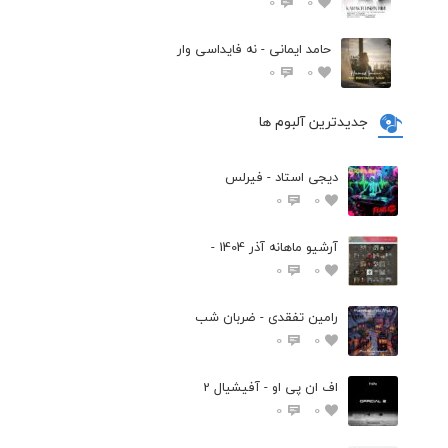
0
0
حامد ایمانی - نه فایداسی وار
0
0
جدیدترین آلبوم ها
دیجی استاد - فیرلس
0
0
آرشیو ماهانه آذر 1404 -
0
0
رامین تفقدی - ضربان شب
0
0
اف ان پی او - آفیشیال 2
0
0