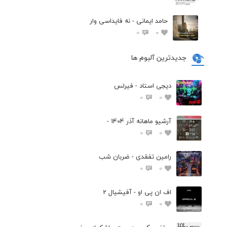
حامد ایمانی - نه فایداسی وار
0
0
جدیدترین آلبوم ها
دیجی استاد - فیرلس
0
0
آرشیو ماهانه آذر 1404 -
0
0
رامین تفقدی - ضربان شب
0
0
اف ان پی او - آفیشیال 2
0
0