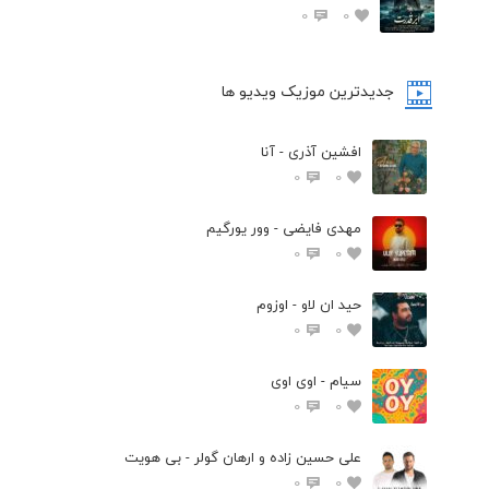
0
0
جدیدترین موزیک ویدیو ها
افشین آذری - آنا
0
0
مهدی فایضی - وور یورگیم
0
0
حید ان لاو - اوزوم
0
0
سیام - اوی اوی
0
0
علی حسین زاده و ارهان گولر - بی هویت
0
0