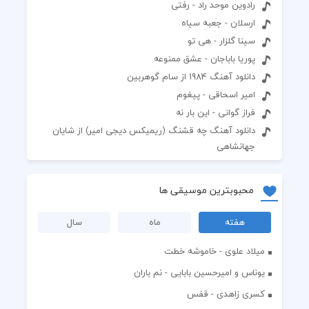
رادوین موحد راد - رفتی
ارسلان - جعبه سیاه
سینا گلزار - هی تو
پوریا باباجان - عشق ممنوعه
دانلود آهنگ 1984 از سام گوهربین
امیر اسحاقی - پیغوم
فراز گوانی - این بار نه
دانلود آهنگ چه قشنگ (ریمیکس دیجی امیر) از شایان
جهانشاهی
محبوبترین موسیقی ها
هفته
ماه
سال
میلاد علوی - خاموشه خطت
یوناس و امیرحسین بابایی - نم باران
کسری زاهدی - قفس