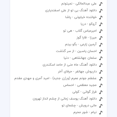
علی عبدالمالکی - نمیتونم
دانلود آهنگ بی تو از علی اسفندیاری
خواننده خیابونی - پاشا
آروکو - دریا
امیرعباس گلاب - هی تو
میرزا - قارا گوز
آرمین زارعی - بگو بینم
احسان یاسین - از سر گذشت
سلمان جهانشاهی - دنیا
دانلود آهنگ ماه منی از حامد اسکندری
داریوش جهانفر - حرفای آخر
عشقم جونم عمرم (ورژن جدید) - امید آمری و مهدی مقدم
مجید معظمی - احساس
فراز گوانی - کولی
دانلود آهنگ یوسف زمانی از چشم انداز تهرون
مانی درویش - چشمای تو
نیام - شور محرم