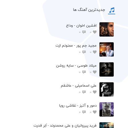
جدیدترین آهنگ ها
افشين اخوان - وداع
0
0
مجید جم پور - ممنونم ازت
0
0
میلاد طوسی - سایه روشن
0
0
علی اسماعیلی - عاشقم
0
0
دمور و آتیز - نقاشی رویا
0
0
فرید پیروانیان و علی محمدوند - اَبَر قدرت