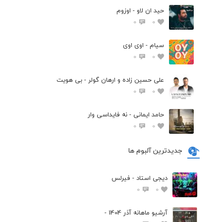
حید ان لاو - اوزوم
0
0
سیام - اوی اوی
0
0
علی حسین زاده و ارهان گولر - بی هویت
0
0
حامد ایمانی - نه فایداسی وار
0
0
جدیدترین آلبوم ها
دیجی استاد - فیرلس
0
0
آرشیو ماهانه آذر 1404 -