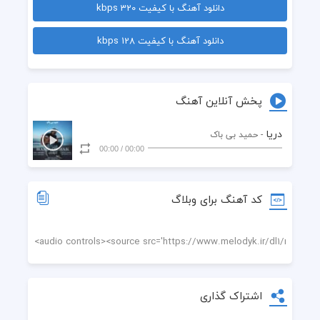
دانلود آهنگ با کیفیت 320 kbps
غرور من که شکست اما تو میدونی
برا همیشه کنارم  تو دلم میمونی
دانلود آهنگ با کیفیت 128 kbps
راه من فرق داشت با تو  اینو دیر فهمیدم
هر کیو زیاد بخای میره  از عاشقی بد دیدم
مث موجایی که میان  به ساحل سر میزنن
منتظر میمونم تا یه روز  ببینمت شاید منم
پخش آنلاین آهنگ
عشق من یه روز به دریا زد و رفت
پشت پا به قلب بی باک زد و رفت
دریا
- حمید بی باک
هنوزم نفهمیدم چی شد که اون 
00:00
/
00:00
خودشو تو خاطرات جا زد و رفت
تو چشات که آبی نیست اما بگو
منو چرا یاده دریا انداخت
کد آهنگ برای وبلاگ
کلی بهونه گرفتم اما
یادت رفته کی تورو دوست داشت
🎶🎸🎶🎵🎶🎸🎶
اشتراک گذاری