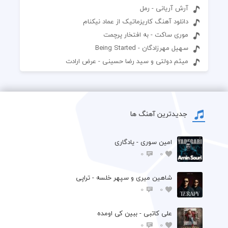
آرش آریانی - رمل
دانلود آهنگ کاریزماتیک از عماد نیکنام
موری ساکت‬ - به افتخار پرچمت
سهیل مهرزادگان - Being Started
میثم دولتی و سید رضا حسینی - عرض ارادت
جدیدترین آهنگ ها
امین سوری - یادگاری
0
0
شاهین میری و سپهر خلسه - تراپی
0
0
علی کاتبی - ببین کی اومده
0
0