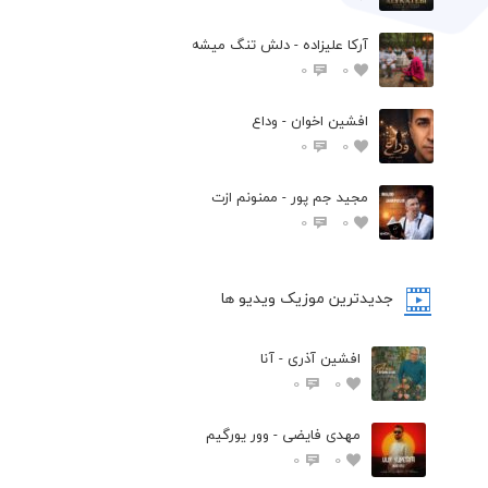
آرکا علیزاده - دلش تنگ میشه
0
0
افشين اخوان - وداع
0
0
مجید جم پور - ممنونم ازت
0
0
جدیدترین موزیک ویدیو ها
افشین آذری - آنا
0
0
مهدی فایضی - وور یورگیم
0
0