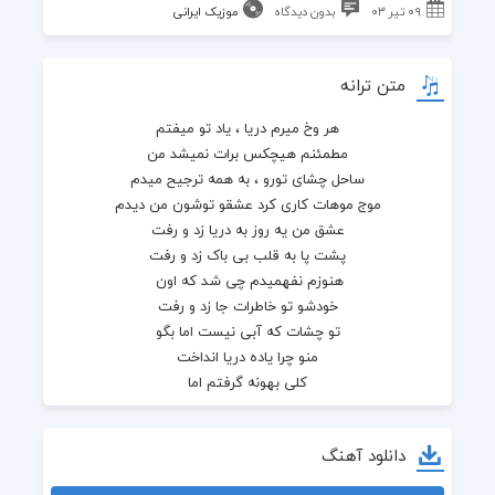
۰۹ تیر ۰۳
بدون دیدگاه
موزیک ایرانی
متن ترانه
هر وخ میرم دریا ، یاد تو میفتم
مطمئنم هیچکس برات نمیشد من
ساحل چشای تورو ، به همه ترجیح میدم
موج موهات کاری کرد عشقو توشون من دیدم
عشق من یه روز به دریا زد و رفت
پشت پا به قلب بی باک زد و رفت
هنوزم نفهمیدم چی شد که اون 
خودشو تو خاطرات جا زد و رفت
تو چشات که آبی نیست اما بگو
منو چرا یاده دریا انداخت
کلی بهونه گرفتم اما
یادت رفته کی تورو دوست داشت
🎶🎸🎶🎵🎶🎸🎶
دانلود آهنگ
وقتی حرفت که میاد  تو خاطرات میرم
پیشت سکوت میکنم  حرفاتو گوش میدم