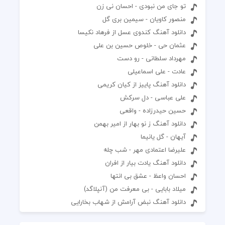
تو جای من نبودی - احسان نی زن
منصور کاویان - سیمین بری گل
دانلود آهنگ کندوی عسل از فرهاد نکیسا
عثمان حی - خلوص حسین بن علی
مهرداد سلطانی - رو دست
عادت - علی اسماعیلی
دانلود آهنگ پاییز از کیان کریمی
علی عباسی - دل سرکش
حسین حیدرزاده - واقعی
دانلود آهنگ ز نو بهار از امیر بهمن
آیهان - گل یانیما
علیرضا اعتمادی مهر - شب چله
دانلود آهنگ یادت بیار از افران
احسان واعظ - عشق بی انتها
میلاد بابایی - بی معرفت من (آنپلاگد)
دانلود آهنگ نبض آرامش از شهاب بخارایی