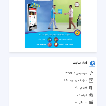
آمار سایت
موسیقی : 3654
موزیک ویدیو : 65
آلبوم : 29
فیلم : 0
سریال : 0