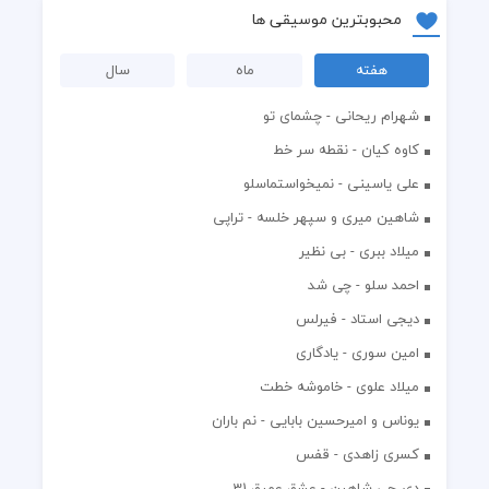
محبوبترین موسیقی ها
هفته
ماه
سال
شهرام ریحانی - چشمای تو
کاوه کیان - نقطه سر خط
علی یاسینی - نمیخواستماسلو
شاهین میری و سپهر خلسه - تراپی
میلاد ببری - بی نظیر
احمد سلو - چی شد
دیجی استاد - فیرلس
امین سوری - یادگاری
میلاد علوی - خاموشه خطت
یوناس و امیرحسین بابایی - نم باران
کسری زاهدی - قفس
دی جی شاهین - عشق عمیق 31