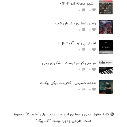
آرشیو ماهانه آذر 1404 -
0
0
رامین تفقدی - ضربان شب
0
0
اف ان پی او - آفیشیال 2
0
0
مرتضی کریم دوست - اشکهای یخی
0
0
محمد حسینی - کلارینت ترکی بیکلام
0
0
کلیه حقوق مادی و معنوی این وب سایت برای "ملودیکا" محفوظ
است. طراحی و اجرا توسط "آنـــ برگ"