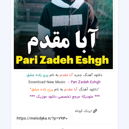
دانلود آهنگ جدید
آبا مقدم
به نام
پری زاده عشق
Download New Music
–
Pari Zadeh Eshgh
“دانلود آهنگ
آبا مقدم
به نام
پری زاده عشق
“
*** ملودیکا؛ مرجع تخصصی دانلود موزیک ***
لینک کوتاه