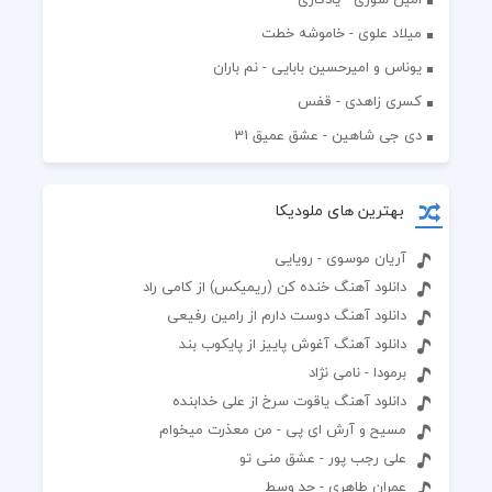
میلاد علوی - خاموشه خطت
یوناس و امیرحسین بابایی - نم باران
کسری زاهدی - قفس
دی جی شاهین - عشق عمیق 31
بهترین های ملودیکا
آریان موسوی - رویایی
دانلود آهنگ خنده کن (ریمیکس) از کامی راد
دانلود آهنگ دوست دارم از رامین رفیعی
دانلود آهنگ آغوش پاییز از پایکوب بند
برمودا - نامی نژاد
دانلود آهنگ یاقوت سرخ از علی خدابنده
مسیح و آرش ای پی - من معذرت میخوام
علی رجب پور - عشق منی تو
عمران طاهری - حد وسط