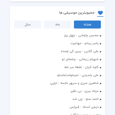
محبوبترین موسیقی ها
هفته
ماه
سال
محسن چاوشی - چهل روز
یاسر بینام - مهاجرت
علی کاتبی - ببین کی اومده
شهرام ریحانی - چشمای تو
کاوه کیان - نقطه سر خط
علی یاسینی - نمیخواستماسلو
شاهین میری و سپهر خلسه - تراپی
میلاد ببری - بی نظیر
احمد سلو - چی شد
دیجی استاد - فیرلس
امین سوری - یادگاری