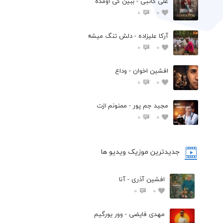
علی کاتبی - ببین کی اومده
0
0
آرکا علیزاده - دلش تنگ میشه
0
0
افشين اخوان - وداع
0
0
مجید جم پور - ممنونم ازت
0
0
جدیدترین موزیک ویدیو ها
افشین آذری - آنا
0
0
مهدی فایضی - وور یورگیم