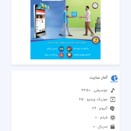
آمار سایت
موسیقی : 3650
موزیک ویدیو : 65
آلبوم : 29
فیلم : 0
سریال : 0