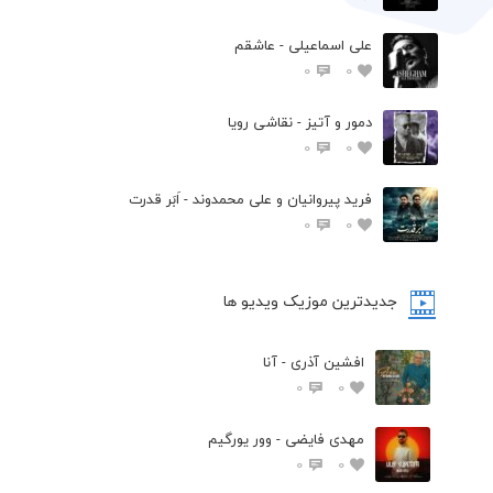
علی اسماعیلی - عاشقم
0
0
دمور و آتیز - نقاشی رویا
0
0
فرید پیروانیان و علی محمدوند - اَبَر قدرت
0
0
جدیدترین موزیک ویدیو ها
افشین آذری - آنا
0
0
مهدی فایضی - وور یورگیم
0
0