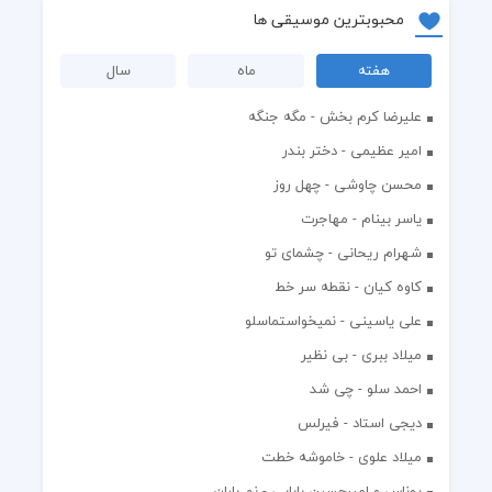
محبوبترین موسیقی ها
هفته
ماه
سال
علیرضا کرم بخش - مگه جنگه
امیر عظیمی - دختر بندر
محسن چاوشی - چهل روز
یاسر بینام - مهاجرت
شهرام ریحانی - چشمای تو
کاوه کیان - نقطه سر خط
علی یاسینی - نمیخواستماسلو
میلاد ببری - بی نظیر
احمد سلو - چی شد
دیجی استاد - فیرلس
میلاد علوی - خاموشه خطت
یوناس و امیرحسین بابایی - نم باران