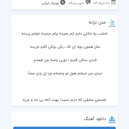
۰۷ خرداد ۰۳
بدون دیدگاه
موزیک ایرانی
متن ترانه
امشب یه حالتی دارم ازم بعیده برام جدیده خوابم پریده
مثل همون بچه ای که ، یکی براش کادو خریده 
شدی ساکن قلبم ، تویی واسه من همدم 
دیدی من میشم هول تو چشمام چرا زل زدی عمداً 
نفسمی عشقی که دارم نسبت بهت آخه بی حد و مرزه
فکر می کنم دنیا نباشه تو باشی بازم واسم می ارزه
دانلود آهنگ
شمع و گل و پروانه ای ندیدم خودم و هیچوقت تو عمرم 