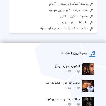
دانلود آهنگ دور شدی از آرتام
سینا سرلک - داره بارون میباره
سعید عسگری - لالایی
علیرضا مرادی - بن بست
دانلود آهنگ برف از مسیح و آرش Ap
جدیدترین آهنگ ها
افشين اخوان - وداع
0
0
مجید جم پور - ممنونم ازت
0
0
میلاد طوسی - سایه روشن
0
0