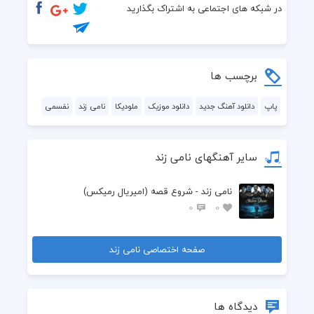
شمع و گل و پروانه ای ندیدم خودم و هیچوقت تو عمرم 
در شبکه های اجتماعی به اشتراک بگذارید
فقط بگو بردی چه جوری این قلب مغرور و تو یه لحظه
برچسب ها
پاپ
دانلود آهنگ جدید
دانلود موزیک
ملودیکا
نامی زند
نفسمی
سایر آهنگهای نامی زند
نامی زند - شروع قصه (امیریال رمیکس)
0
0
صفحه اختصاصی نامی زند
دیدگاه ها