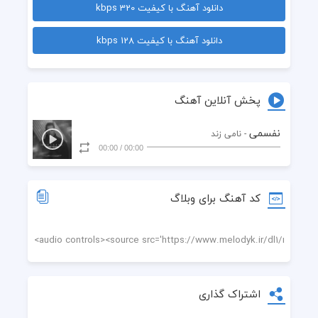
دانلود آهنگ با کیفیت 320 kbps
فقط بگو بردی چه جوری این قلب مغرور و تو یه لحظه
دانلود آهنگ با کیفیت 128 kbps
وقتی لج می کنی ، بیشتر عاشقت میشم 
پخش آنلاین آهنگ
یه نگام به دره ، که تو کی میایی پیشم 
نفسمی
- نامی زند
00:00
/
00:00
میرم صد دفعه جلو آیینه ، منه پرو روبه رو تو سرم پایینه
پیش من فقط سر زبون داری یا همه جا اینه
کد آهنگ برای وبلاگ
نفسمی عشقی که دارم نسبت بهت آخه بی حد و مرزه
فکر می کنم دنیا نباشه تو باشی بازم واسم می ارزه
اشتراک گذاری