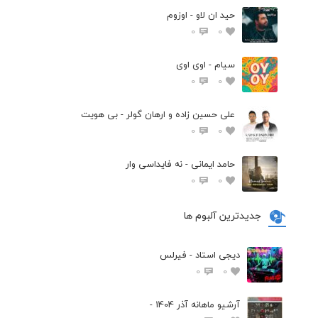
حید ان لاو - اوزوم
0
0
سیام - اوی اوی
0
0
علی حسین زاده و ارهان گولر - بی هویت
0
0
حامد ایمانی - نه فایداسی وار
0
0
جدیدترین آلبوم ها
دیجی استاد - فیرلس
0
0
آرشیو ماهانه آذر 1404 -