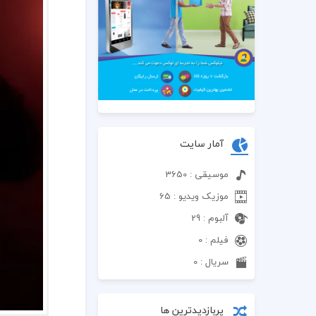
آمار سایت
موسیقی : 3650
موزیک ویدیو : 65
آلبوم : 29
فیلم : 0
سریال : 0
پربازدیدترین ها