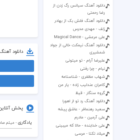
دانلود آهنگ سیانس رگ زدن از
رضا رحمتی
دانلود آهنگ فلش بک از بهادر
زلف - مهدی مدرس
علی مرعشی - Magical Dance
دانلود آهنگ نیمکت خالی از جواد
دانلود آهنگ
شمشیری
علیرضا آرام - تو میتونی
نیام - چرا رفتی
شهاب مظفری - شناسنامه
کامران عندلیب زاده - یار من
گروه سنگار - قیظ
دانلود آهنگ رد تو از اهورا
پخش آنلاین
سعید رهنمافر - عاشق پیشه
علی آرمین - مادرم
یادگاری
- میثم صاد
علی خدابنده - حالا که میبینی
میلاد تکتا - مرسی