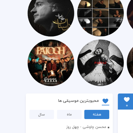
محبوبترین موسیقی ها
0
هفته
ماه
سال
محسن چاوشی - چهل روز