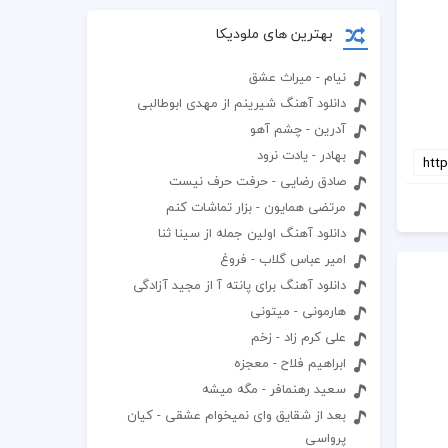
بهترین های ملودیکا
نیام - میراث عشق
دانلود آهنگ شیرینم از مهدی ابوطالبی
آدرین - چشم آهو
بهادر - یادت نرود
صادق رضایی - حرفت حرف نیست
مرتضی همایون - بزار تماشات کنم
دانلود آهنگ اولین جمله از سینا ثنا
امیر عباس گلاب - فروغ
دانلود آهنگ برای پانته آ از مجید آزادگی
هارمونی - میتونی
علی کرم زاد - زخم
ابراهیم فلاح - معجزه
سعید رهنمافر - مگه میشه
بعد از شقایق وای نمیخوام عشقی - کیان
پرواسی