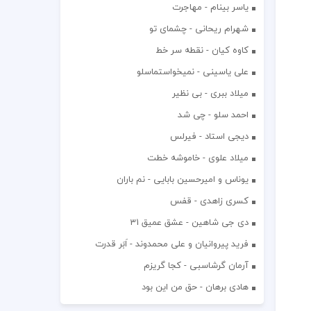
یاسر بینام - مهاجرت
شهرام ریحانی - چشمای تو
کاوه کیان - نقطه سر خط
علی یاسینی - نمیخواستماسلو
میلاد ببری - بی نظیر
احمد سلو - چی شد
دیجی استاد - فیرلس
میلاد علوی - خاموشه خطت
یوناس و امیرحسین بابایی - نم باران
کسری زاهدی - قفس
دی جی شاهین - عشق عمیق 31
فرید پیروانیان و علی محمدوند - اَبَر قدرت
آرمان گرشاسبی - کجا گریزم
هادی برهان - حق من این بود