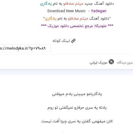
دانلود آهنگ جدید
میثم صادقلو
به نام
یادگاری
Download New Music
–
Yadegari
“دانلود آهنگ
میثم صادقلو
به نام
یادگاری
“
*** ملودیکا؛ مرجع تخصصی دانلود موزیک ***
لینک کوتاه
دون دیدگاه
موزیک ایرانی
یادگاریامو میبینی یادم میوفتی
یادته یه سری حرفارو نمیگفتی تو روم
الان میفهمی گفتن یه سری چیزا اُفت نیست