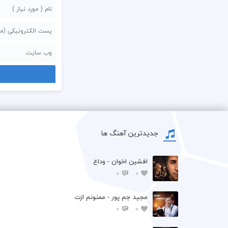
جدیدترین آهنگ ها
افشين اخوان - وداع
0
0
مجید جم پور - ممنونم ازت
0
0