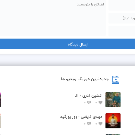
همه چی جوره خوبه دوری من الان
تو که روالی نمیدونی چی گذشت به من این شبا
جدیدترین موزیک ویدیو ها
افشین آذری - آنا
0
0
مهدی فایضی - وور یورگیم
0
0