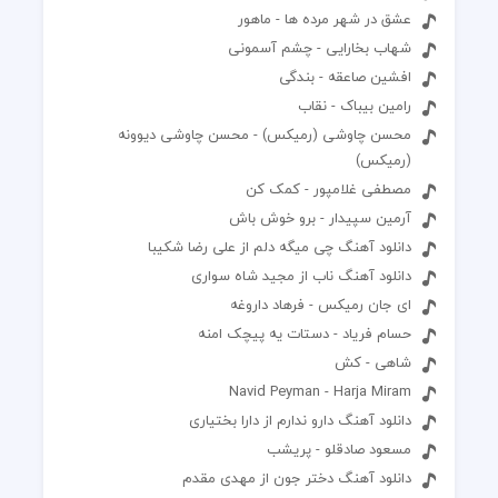
عشق در شهر مرده ها - ماهور
شهاب بخارایی - چشم آسمونی
افشین صاعقه - بندگی
رامین بیباک - نقاب
محسن چاوشی (رمیکس) - محسن چاوشی دیوونه
(رمیکس)
مصطفی غلامپور - کمک کن
آرمین سپیدار - برو خوش باش
دانلود آهنگ چی میگه دلم از علی رضا شکیبا
دانلود آهنگ ناب از مجید شاه سواری
ای جان رمیکس - فرهاد داروغه
حسام فریاد - دستات یه پیچک امنه
شاهی - کش
Navid Peyman - Harja Miram
دانلود آهنگ دارو ندارم از دارا بختیاری
مسعود صادقلو - پریشب
دانلود آهنگ دختر جون از مهدی مقدم