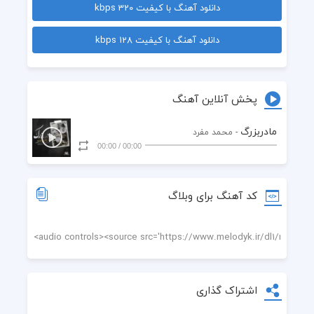
دانلود آهنگ با کیفیت 320 kbps
مادر بزرگ مادربزرگ نازم
یادگاریت مونده تو جا نمازم
دانلود آهنگ با کیفیت 128 kbps
یه عطرکه واسه مشهدالرضابود
شاهد عشق من خود خدا بود
وقتی که سخادتو وا میکردی
روبه خدا برام دعا می کردی
پخش آنلاین آهنگ
چشمهای بارونی تو من می دیدم
غم‌های پنهونی تو می شنیدم
مادربزرگ
- محمد مفرد
دیگه گفتن نداره آی پسرا
00:00
/
00:00
که عزیزمون شده از ما جدا
دیگه غم فایده نداره دخترا
رفت عزیزترین مون پیش خدا.
کد آهنگ برای وبلاگ
اشتراک گذاری