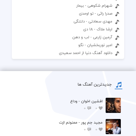
شهرام شکوهی - بیمار
صدرا راثی - تو اومدی
مهدی سعادتی - دلتنگی
ارشا ملاک - 18 دی
آرمین زارعی - لب و دهن
امیر نوربخشیان - نگو
دانلود آهنگ دنیا از احمد سعیدی
جدیدترین آهنگ ها
افشين اخوان - وداع
0
0
مجید جم پور - ممنونم ازت
0
0