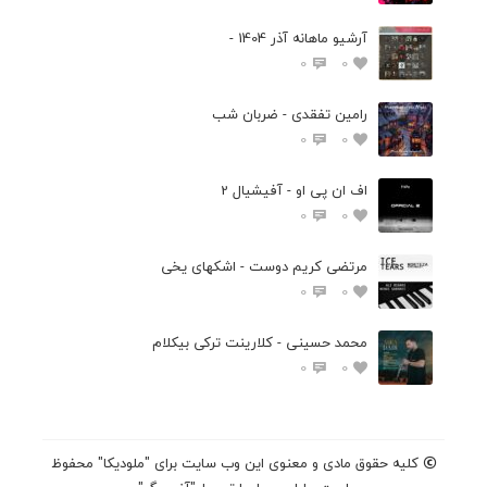
آرشیو ماهانه آذر 1404 -
0
0
رامین تفقدی - ضربان شب
0
0
اف ان پی او - آفیشیال 2
0
0
مرتضی کریم دوست - اشکهای یخی
0
0
محمد حسینی - کلارینت ترکی بیکلام
0
0
کلیه حقوق مادی و معنوی این وب سایت برای "ملودیکا" محفوظ