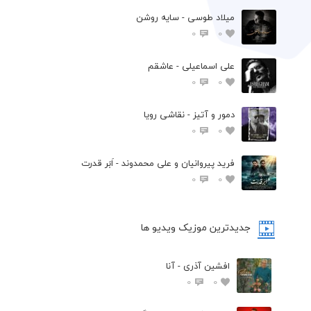
میلاد طوسی - سایه روشن
0
0
علی اسماعیلی - عاشقم
0
0
دمور و آتیز - نقاشی رویا
0
0
فرید پیروانیان و علی محمدوند - اَبَر قدرت
0
0
جدیدترین موزیک ویدیو ها
افشین آذری - آنا
0
0