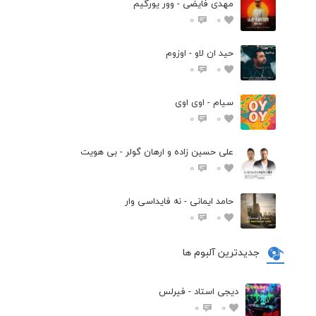
مهدی فایضی - وور یورگیم
0
0
حید ان لاو - اوزوم
0
0
سیام - اوی اوی
0
0
علی حسین زاده و ارهان گولر - بی هویت
0
0
حامد ایمانی - نه فایداسی وار
0
0
جدیدترین آلبوم ها
دیجی استاد - فیرلس
0
0