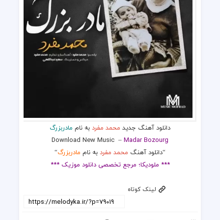
دانلود آهنگ جدید
محمد مفرد
به نام
مادربزرگ
Download New Music
–
Madar Bozourg
“دانلود آهنگ
محمد مفرد
به نام
مادربزرگ
“
*** ملودیکا؛ مرجع تخصصی دانلود موزیک ***
لینک کوتاه