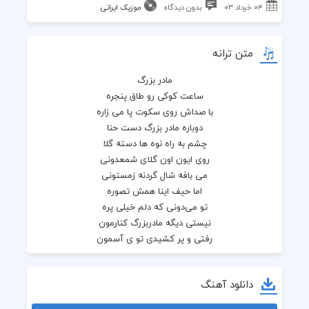
۰۴ خرداد ۰۳
بدون دیدگاه
موزیک ایرانی
متن ترانه
مادر بزرگ
ساعت کوکی رو طاق پنجره
با صداش روی سکوت پا می زاره
دوباره مادر بزرگ دست حنا
چشم به راه نوه ها دسته گلا
روی ایون اون گلای شمعدونی
می بافه شال گردنه زمستونی
اما حیف اینا همش تصوره
تو می‌دونی که دلم خیلی پره
نیستی دیگه مادربزرگ کنارمون
رفتی و پر کشیدی تو ی آسمون
دیگه گفتن نداره آی پسرا
که عزیزمون شده از ما جدا
دانلود آهنگ
دیگه غم فایده نداره دخترا
رفت عزیز ترین مون پیش خدا