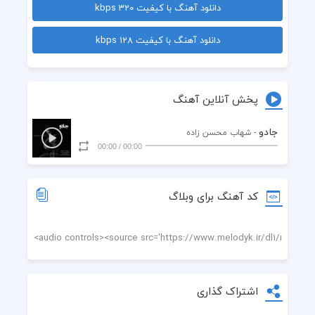
دانلود آهنگ با کیفیت 320 kbps
قصه ی عشق توئه دلیل حال خوب قلبم
دانلود آهنگ با کیفیت 128 kbps
وقتی تو نباشی، از همه زمونه خستم
وجودت آرامشه برای این قلب شکستم
پخش آنلاین آهنگ
تا ابد بمونی، بدجوری دل به تو بستم
جادو
- شهاب محسن زاده
00:00
/
00:00
تویی آرامشم، هر جا باشی سمت تو پر میکشم
آرامشم، اون چشمای نازتو بیتابشم
کد آهنگ برای وبلاگ
آرامشم، هر جا باشی سمت تو پر میکشم
آرامشم، اون چشمای نازتو بیتابشم
اشتراک گذاری