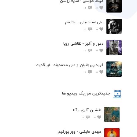
میلاد طوسی - سایه روشن
0
0
علی اسماعیلی - عاشقم
0
0
دمور و آتیز - نقاشی رویا
0
0
فرید پیروانیان و علی محمدوند - اَبَر قدرت
0
0
جدیدترین موزیک ویدیو ها
افشین آذری - آنا
0
0
مهدی فایضی - وور یورگیم