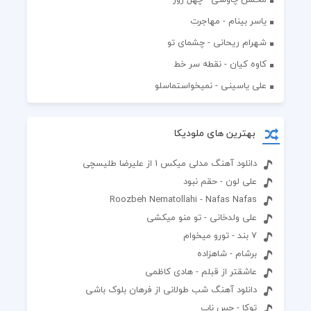
یاسر بینام - مهاجرت
شهرام ریحانی - چشمای تو
کاوه کیان - نقطه سر خط
علی یاسینی - نمیخواستماسلو
بهترین های ملودیکا
دانلود آهنگ مدلی میکس 1 از علیرضا طلیسچی
علی لون - حقم نبود
Roozbeh Nematollahi - Nafas Nafas
علی ولدخانی - تو منو میکشی
7 بند - تورو میخوام
برشام - شاهزاده
عاشقتر از قبلم - هادی کاظمی
دانلود آهنگ شب طولانی از فرهان بلوک باشی
توکا - حس ناب