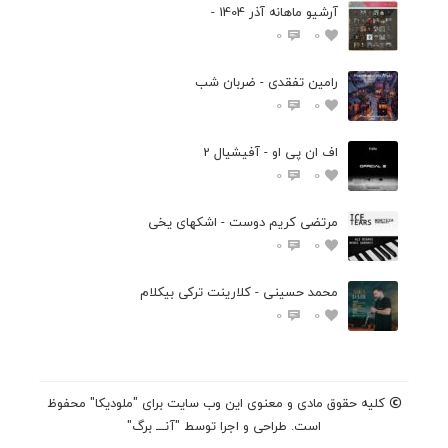
آرشیو ماهانه آذر 1404 -
0
0
رامین تفقدی - ضربان شب
0
0
اف ان پی او - آفیشیال 2
0
0
مرتضی کریم دوست - اشکهای یخی
0
0
محمد حسینی - کلارینت ترکی بیکلام
0
0
کلیه حقوق مادی و معنوی این وب سایت برای "ملودیکا" محفوظ
است. طراحی و اجرا توسط "آنـــ برگ"