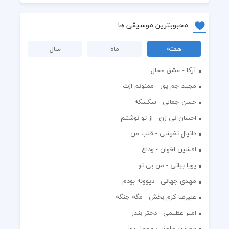
محبوبترین موسیقی ها
هفته
ماه
سال
آرکا - عشق محال
مجید جم پور - ممنونم ازت
حسن جمالی - سکسکه
احسان نی زن - از تو نوشتم
دانیال تفرشی - قلب من
افشين اخوان - وداع
پویا بیاتی - من بی تو
مهدی جهانی - دیوونه بودم
علیرضا کرم بخش - مگه جنگه
امیر عظیمی - دختر بندر
محسن چاوشی - چهل روز