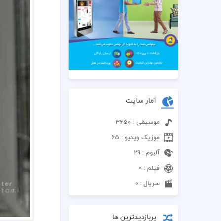
آمار سایت
موسیقی : 3650
موزیک ویدیو : 65
آلبوم : 29
فیلم : 0
سریال : 0
پربازدیدترین ها