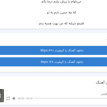
 می‌خوام پا پیش بزارم درجا بگم
 که چه حسی دارم به تو
 قلبمو میشه که من بهت هدیه بدم
 بستم رو داشتن تو
 کش نده خب
دانلود آهنگ با کیفیت 320 kbps
 راه بیا تا منم رو کنم یه سره عشق بره تو
دانلود آهنگ با کیفیت 128 kbps
 می‌خوام امشبو تا دم صبح
 بشه چشمای من رو تو قفل
 آهنگ
 چیه مگه عشقمه خب
وارس
00:00
/
00:00
 داره ارزش 