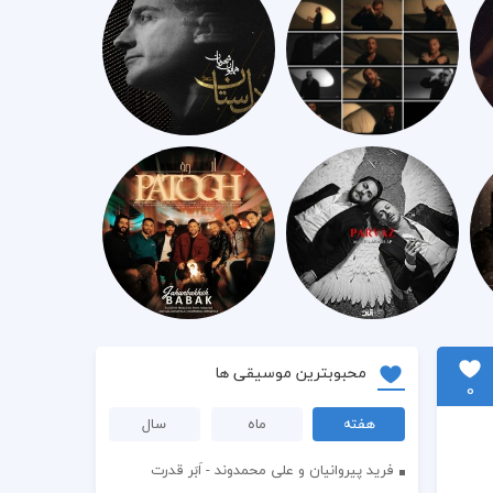
محبوبترین موسیقی ها
0
هفته
ماه
سال
فرید پیروانیان و علی محمدوند - اَبَر قدرت