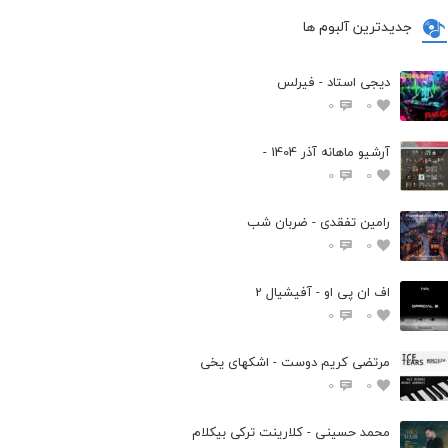
جدیدترین آلبوم ها
دیجی استاد - فیرلس
0
0
آرشیو ماهانه آذر 1404 -
0
0
رامین تفقدی - ضربان شب
0
0
اف ان پی او - آفیشیال 2
0
0
مرتضی کریم دوست - اشکهای یخی
0
0
محمد حسینی - کلارینت ترکی بیکلام