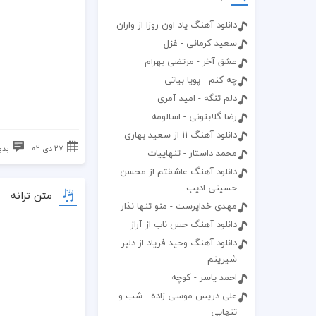
دانلود آهنگ یاد اون روزا از واران
سعید کرمانی - غزل
عشق آخر - مرتضی بهرام
چه کنم - پویا بیاتی
دلم تنگه - امید آمری
رضا گلابتونی - اسالومه
دانلود آهنگ 11 از سعید بهاری
۲۷ دی ۰۲
بدو
محمد داستار - تنهاییات
دانلود آهنگ عاشقتم از محسن
حسینی ادیب
متن ترانه
مهدی خداپرست - منو تنها نذار
دانلود آهنگ حس ناب از آراز
دانلود آهنگ وحید فریاد از دلبر
شیرینم
احمد یاسر - کوچه
علی دریس موسی زاده - شب و
تنهایی