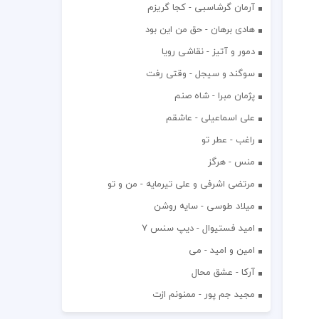
آرمان گرشاسبی - کجا گریزم
هادی برهان - حق من این بود
دمور و آتیز - نقاشی رویا
سوگند و سیجل - وقتی رفت
پژمان مبرا - شاه صنم
علی اسماعیلی - عاشقم
راغب - عطر تو
منس - هرگز
مرتضی اشرفی و علی تیرمایه - من و تو
میلاد طوسی - سایه روشن
اميد فستيوال - ديپ سنس ۷
امین و امید - می
آرکا - عشق محال
مجید جم پور - ممنونم ازت