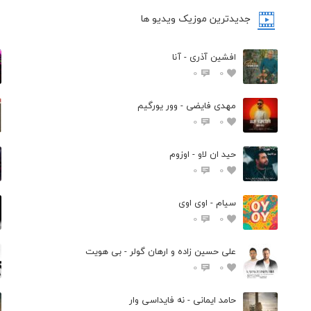
جدیدترین موزیک ویدیو ها
افشین آذری - آنا
0
0
مهدی فایضی - وور یورگیم
0
0
حید ان لاو - اوزوم
0
0
سیام - اوی اوی
0
0
علی حسین زاده و ارهان گولر - بی هویت
0
0
حامد ایمانی - نه فایداسی وار