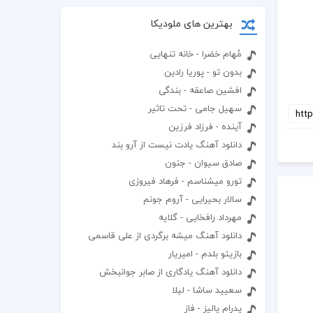
بهترین های ملودیکا
مُهام خضرا - خانه تنهایی
بدون تو - پوریا رادین
افشین صاعقه - بندگی
سهیل جامی - تحت تاثیر
آینده - فرزاد فرزین
دانلود آهنگ یادت نیست از آرو بند
صادق سیوان - جنون
تورو میشناسم - فرهاد فیروزی
سالار بحیرایی - آروم جونم
مهرداد رافخایی - گلایه
دانلود آهنگ میشه برگردی از علی قاسمی
بازیتو بلدم - امیریار
دانلود آهنگ یادگاری از صابر جوانبخش
سعیید ساشا - لیلا
پدرام پالیز - فاز