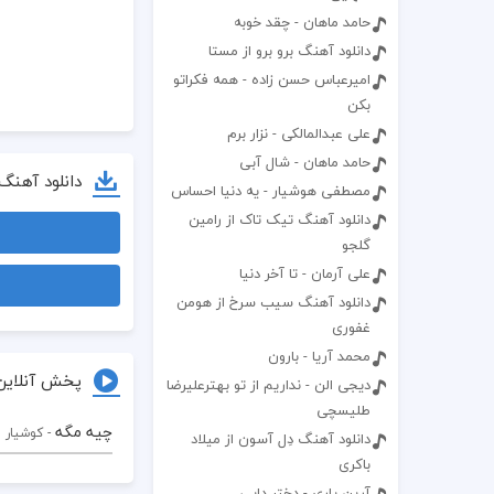
حامد ماهان - چقد خوبه
دانلود آهنگ برو برو از مستا
امیرعباس حسن زاده - همه فکراتو
بکن
علی عبدالمالکی - نزار برم
حامد ماهان - شال آبی
دانلود آهنگ
مصطفی هوشیار - یه دنیا احساس
دانلود آهنگ تیک تاک از رامین
گلجو
علی آرمان - تا آخر دنیا
دانلود آهنگ سیب سرخ از هومن
غفوری
محمد آریا - بارون
پخش آنلاین
دیجی الن - نداریم از تو بهترعلیرضا
طلیسچی
چیه مگه
- کوشیار 
دانلود آهنگ دِل آسون از میلاد
باکری
آرین یاری - دختر دایی