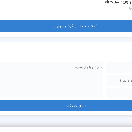
وارس - سر به راه
0
 راه بیا تا منم رو کنم یه سره عشق بره تو
 می‌خوام امشبو تا دم صبح
صفحه اختصاصی کوشیار وارس
 بشه چشمای من رو تو قفل
 چیه مگه عشقمه خب