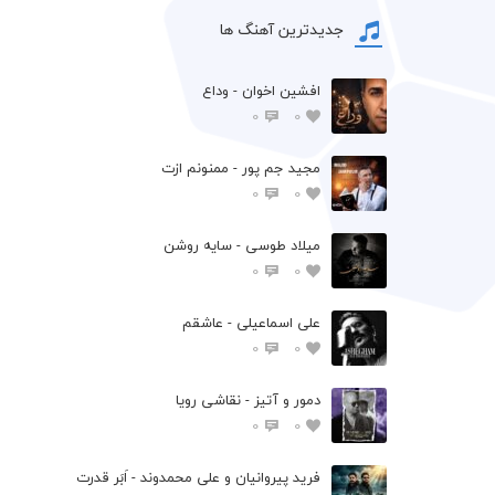
جدیدترین آهنگ ها
افشين اخوان - وداع
0
0
مجید جم پور - ممنونم ازت
0
0
میلاد طوسی - سایه روشن
0
0
علی اسماعیلی - عاشقم
0
0
دمور و آتیز - نقاشی رویا
0
0
فرید پیروانیان و علی محمدوند - اَبَر قدرت