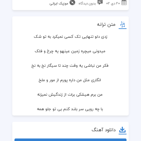
۲۰ دی ۰۲
بدون دیدگاه
موزیک ایرانی
متن ترانه
زدی دلو تنهایی تک کسی نمیکرد به تو شک
 میدونی میچره زمین عینهو یه چرخ و فلک
 فکر من نباشی یه وقت چند تا سیگار نخ به نخ
 انگاری مثل من داره پورم از مور و ملخ
 من برم هیشکی برات از زندگیش نمیزنه
 با چه رویی سر بلند کنم بی تو جلو همه
 من برم شاید کسی دلتنگ این آدم نشه
دانلود آهنگ
 اما میبینی ورق بر میگرده قانونشه