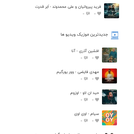
فرید پیروانیان و علی محمدوند - اَبَر قدرت
0
0
جدیدترین موزیک ویدیو ها
افشین آذری - آنا
0
0
مهدی فایضی - وور یورگیم
0
0
حید ان لاو - اوزوم
0
0
سیام - اوی اوی
0
0