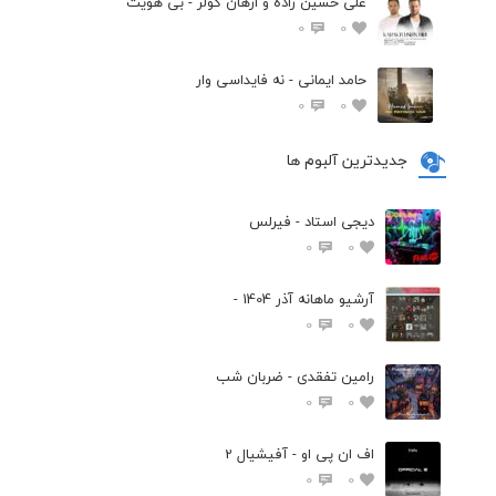
علی حسین زاده و ارهان گولر - بی هویت
0
0
حامد ایمانی - نه فایداسی وار
0
0
جدیدترین آلبوم ها
دیجی استاد - فیرلس
0
0
آرشیو ماهانه آذر 1404 -
0
0
رامین تفقدی - ضربان شب
0
0
اف ان پی او - آفیشیال 2
0
0