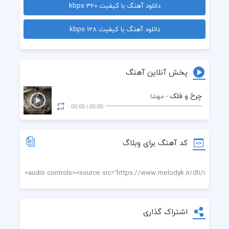
دانلود آهنگ با کیفیت 320 kbps
 یکاری کردی که دیگه من از سایم میترسم
دانلود آهنگ با کیفیت 128 kbps
 انگاری که تنهاییامون به یه دنیا می ارزه
 برو غمت نباشه بی تو اگه دستام میلرزه
پخش آنلاین آهنگ
 من برم هیشکی برات از زندگیش نمیزنه
چرخ و فلک
- مهشا
00:00
/
00:00
 با چه رویی سر بلند کنم بی تو جلو همه
 من برم شاید کسی دلتنگ این آدم نشه
کد آهنگ برای وبلاگ
 اما میبینی ورق بر میگرده قانونشه
اشتراک گذاری