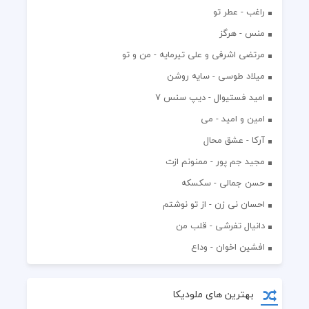
راغب - عطر تو
منس - هرگز
مرتضی اشرفی و علی تیرمایه - من و تو
میلاد طوسی - سایه روشن
اميد فستيوال - ديپ سنس ۷
امین و امید - می
آرکا - عشق محال
مجید جم پور - ممنونم ازت
حسن جمالی - سکسکه
احسان نی زن - از تو نوشتم
دانیال تفرشی - قلب من
افشين اخوان - وداع
بهترین های ملودیکا