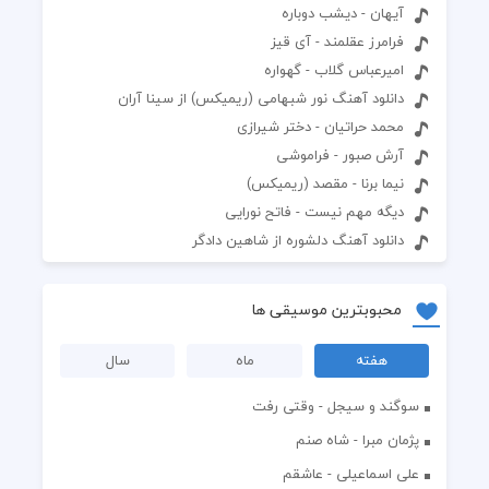
آیهان - دیشب دوباره
فرامرز عقلمند - آی قیز
امیرعباس گلاب - گهواره
دانلود آهنگ نور شبهامی (ریمیکس) از سینا آران
محمد حراتیان - دختر شیرازی
آرش صبور - فراموشی
نیما برنا - مقصد (ریمیکس)
دیگه مهم نیست - فاتح نورایی
دانلود آهنگ دلشوره از شاهین دادگر
محبوبترین موسیقی ها
هفته
ماه
سال
سوگند و سیجل - وقتی رفت
پژمان مبرا - شاه صنم
علی اسماعیلی - عاشقم