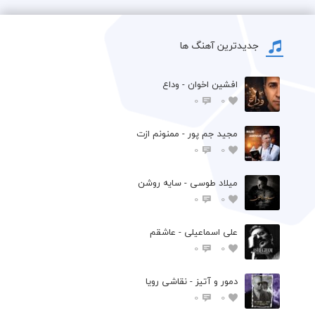
جدیدترین آهنگ ها
افشين اخوان - وداع
0
0
مجید جم پور - ممنونم ازت
0
0
میلاد طوسی - سایه روشن
0
0
علی اسماعیلی - عاشقم
0
0
دمور و آتیز - نقاشی رویا
0
0