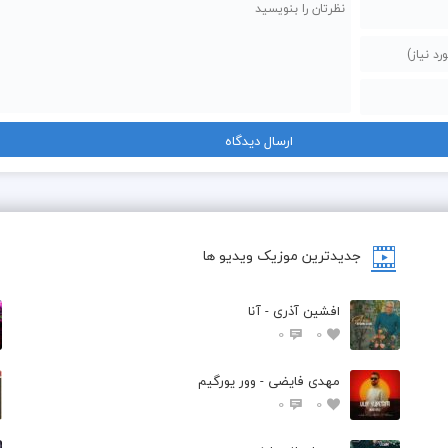
جدیدترین موزیک ویدیو ها
افشین آذری - آنا
0
0
مهدی فایضی - وور یورگیم
0
0