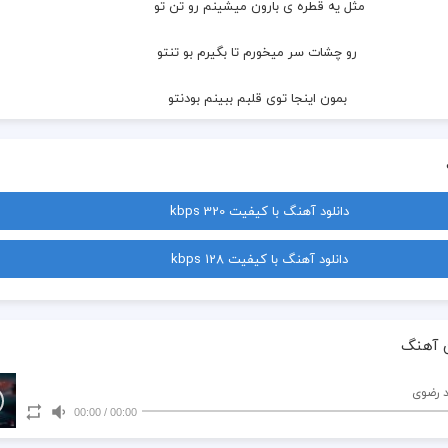
 مثل یه قطره ی بارون میشینم رو تن تو 
 رو چشات سر میخورم تا بگیرم بو تنتو
 بمون اینجا توی قلبم ببینم بودنتو
 تا میاد اسمم روی لبت دستمو میکنم من بالش زیر سرت
 قول میدم قلبم پیشت باشه دیگه نره 
دانلود آهنگ با کیفیت 320 kbps
 این همه دوست دارم یادت میشه نره
دانلود آهنگ با کیفیت 128 kbps
 همدم شب های خستگیام
 ذوق میکنم واسم عشوه میای 
 آهنگ
 بازی میکنی با موهام خوابمو میپرونی
 رضوی
00:00
/
00:00
 خودت محرم رازای تو دلمی 