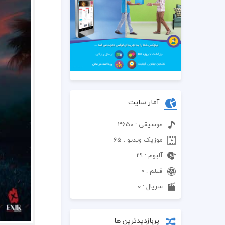
آمار سایت
موسیقی : 3650
موزیک ویدیو : 65
آلبوم : 29
فیلم : 0
سریال : 0
پربازدیدترین ها