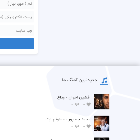
جدیدترین آهنگ ها
افشين اخوان - وداع
0
0
مجید جم پور - ممنونم ازت
0
0