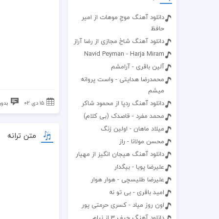
دانلود آهنگ موجِ موهات از امیر
حافظ
دانلود آهنگ شاخ مجازی از رضا آراز
Navid Peyman - Harja Miram
آلین باقری - آرامشم
محمدرضا هدایتی - واست پروانه
میشم
دانلود آهنگ ردپا از محمود شاکر
۱۵ دی ۰۲
بدون
محمد مفرد - قاصدک (بی کلام)
میلاد ماهان - اولین زنگ
متن ترانه
محسن مولانا - راز
دانلود آهنگ هیجان انگیز از مهیار
علیرضا پویا - بیگدار
علیرضا طلیسچی - هوار هوار
امید باقری - بی تو نه
اون روز میاد - کسری حرمتی پور
دانلود آهنگ حیف 3 از نیام