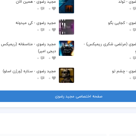
وی - تولد
مجید رضوی - همین الان
0
0
0
وی - کجایی بگو
مجید رضوی - کی میدونه
0
0
0
ضوی (مرتضی شکری ریمیکس) -
مجید رضوی - متاسفانه (ریمیکس
دیجی امیر)
0
0
0
وی - چشم تو
مجید رضوی - ستاره (ورژن اسلو)
0
0
0
صفحه اختصاصی مجید رضوی