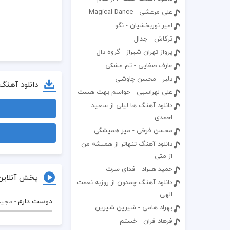
علی مرعشی - Magical Dance
امیر نوربخشیان - نگو
ترکاش - جدال
پرواز تهران شیراز - گروه دال
عارف صفایی - تم مشکی
دلبر - محسن چاوشی
دانلود آهنگ
علی لهراسبی - حواسم بهت هست
دانلود آهنگ ها لیلی از سعید
احمدی
محسن فرخی - میز همیشگی
دانلود آهنگ تنهاتر از همیشه من
از متی
حمید هیراد - فدای سرت
پخش آنلاین
دانلود آهنگ چمدون از روزبه نعمت
الهی
دوست دارم
- مجید
بهراد هامی - شیرین شیرین
فرهاد فران - خستم