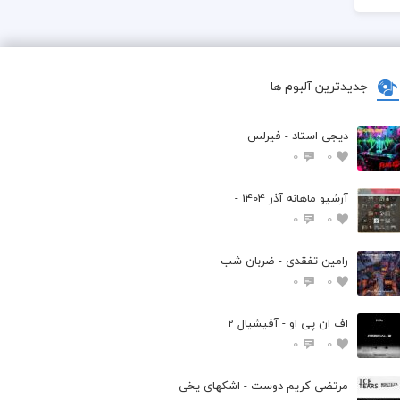
جدیدترین آلبوم ها
دیجی استاد - فیرلس
0
0
آرشیو ماهانه آذر 1404 -
0
0
رامین تفقدی - ضربان شب
0
0
اف ان پی او - آفیشیال 2
0
0
مرتضی کریم دوست - اشکهای یخی