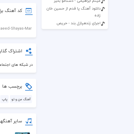
میثم ابراهیمی - دستامو بگیر
دانلود آهنگ پا قدم از حسین خان
کد آهنگ برا
زاده
اجرای زندهپازل بند - حریص
اشتراک گذار
در شبکه های اجتماعی
برچسب ها
آهنگ من و تو
پاپ
سایر آهنگه