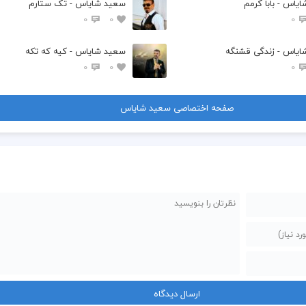
یاس - بابا کرمم
سعید شایاس - تک ستارم
0
0
0
یاس - زندگی قشنگه
سعید شایاس - کیه که تکه
0
0
0
صفحه اختصاصی سعید شایاس