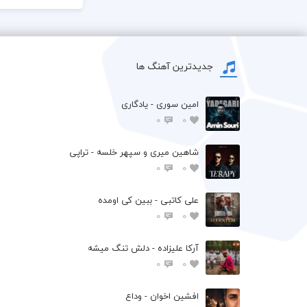
جدیدترین آهنگ ها
امین سوری - یادگاری
0
0
شاهین میری و سپهر خلسه - تراپی
0
0
علی کاتبی - ببین کی اومده
0
0
آرکا علیزاده - دلش تنگ میشه
0
0
افشين اخوان - وداع