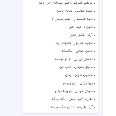
مرتضی اشرفی و علی تیرمایه - من و تو
میلاد طوسی - سایه روشن
اميد فستيوال - ديپ سنس ۷
امین و امید - می
آرکا - عشق محال
مجید جم پور - ممنونم ازت
حسن جمالی - سکسکه
احسان نی زن - از تو نوشتم
دانیال تفرشی - قلب من
افشين اخوان - وداع
پویا بیاتی - من بی تو
مهدی جهانی - دیوونه بودم
علیرضا کرم بخش - مگه جنگه
آرکا علیزاده - دلش تنگ میشه