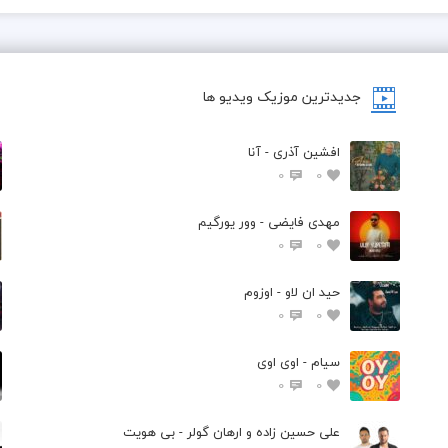
جدیدترین موزیک ویدیو ها
افشین آذری - آنا
0
0
مهدی فایضی - وور یورگیم
0
0
حید ان لاو - اوزوم
0
0
سیام - اوی اوی
0
0
علی حسین زاده و ارهان گولر - بی هویت