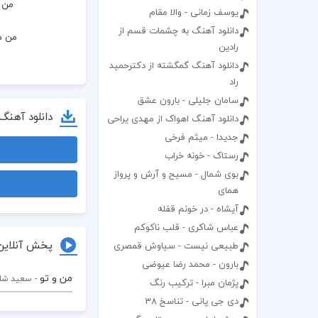
 من 
یوسف زمانی - والا مقام
دانلود آهنگ به چشمات قسم از
 من م
رادین
دانلود آهنگ گمگشته از دکترحمید
راد
سامان جلیلی - بارون عشق
دانلود آهنگ
دانلود آهنگ اهواک از مهدی یراحی
جدیدا - میثم فرخی
رستاک - خونه خراب
بوی شمال - مسیح و آرش و پرواز
همای
 م
آیشاه - در خونم قفله
عباس شاکری - قلب ناکوکم
 
پخش آنلاین
طبیعی نیست - سیاوش قمصری
بارون - محمد رضا عیوضی
من و تو
- سعید شا
پژمان مبرا - ترکیب رنگ
دی جی پانی - تناسخ 38