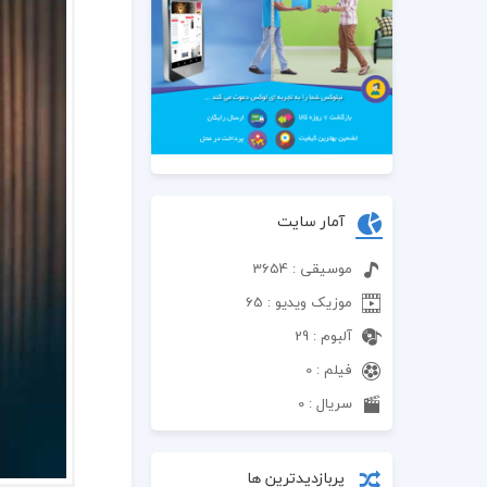
آمار سایت
موسیقی : 3654
موزیک ویدیو : 65
آلبوم : 29
فیلم : 0
سریال : 0
پربازدیدترین ها