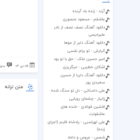
آرند - زنده باد آینده
عاشقم - مسعود منصوری
دانلود آهنگ نصف نصف از نادر
علیرحیمی
دانلود آهنگ دلبر از موها
کیارش - تو برام نفسی
امیر حسین ملک - حق با تو بود
۱۵ دی ۰۲
بدون
اشکان خطیبی - میگریزی
دانلود آهنگ دلربا از حسین
سعیدی پور
متن ترانه
علی داستانی - دل تو سنگ شده
زانیار - چشمای رویایی
افشین فولادی - خنده های
عاشقونت
علی لهراسبی - پادشاه قلبم (اجرای
زنده)
شمس - عروس و داماد