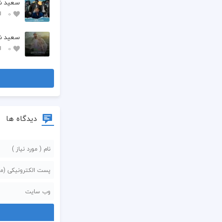
سعید شا
0
سعید شا
0
دیدگاه ها