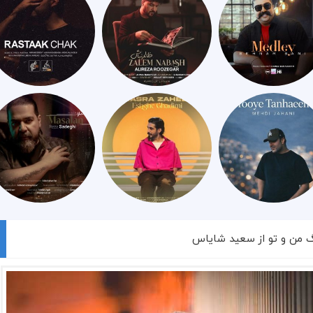
گ من و تو از سعید شایاس