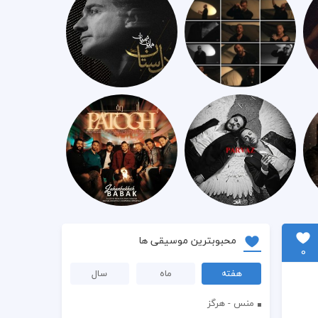
محبوبترین موسیقی ها
0
هفته
ماه
سال
منس - هرگز