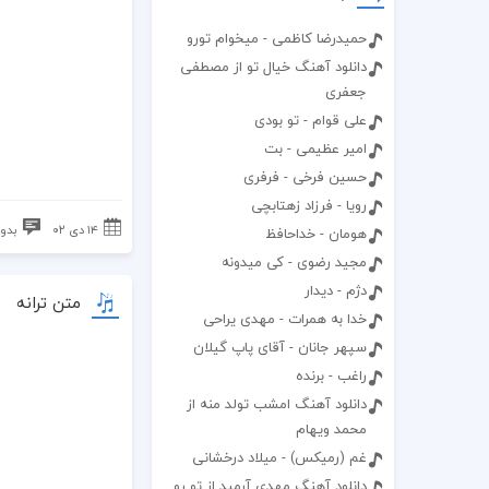
حمیدرضا کاظمی - میخوام تورو
دانلود آهنگ خیال تو از مصطفی
جعفری
علی قوام - تو بودی
امیر عظیمی - بت
حسین فرخی - فرفری
رویا - فرزاد زهتابچی
۱۴ دی ۰۲
بدون
هومان - خداحافظ
مجید رضوی - کی میدونه
دژم - دیدار
متن ترانه
خدا به همرات - مهدی یراحی
سپهر جانان - آقای پاپ گیلان
راغب - برنده
دانلود آهنگ امشب تولد منه از
محمد ویهام
غم (رمیکس) - میلاد درخشانی
دانلود آهنگ مهدی آرمید از تو رو