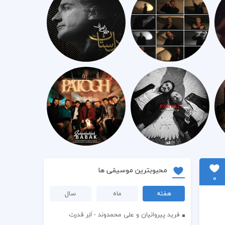
محبوبترین موسیقی ها
0
هفته
ماه
سال
فرید پیروانیان و علی محمدوند - اَبَر قدرت