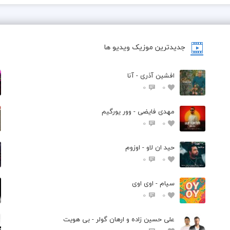
جدیدترین موزیک ویدیو ها
افشین آذری - آنا
0
0
مهدی فایضی - وور یورگیم
0
0
حید ان لاو - اوزوم
0
0
سیام - اوی اوی
0
0
علی حسین زاده و ارهان گولر - بی هویت