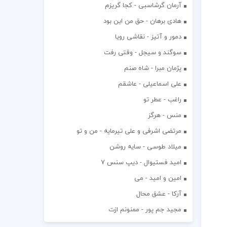
آرمان گرشاسبی - کجا گریزم
هادی برهان - حق من این بود
دمور و آتیز - نقاشی رویا
سوگند و سیجل - وقتی رفت
پژمان مبرا - شاه صنم
علی اسماعیلی - عاشقم
راغب - عطر تو
منس - هرگز
مرتضی اشرفی و علی تیرمایه - من و تو
میلاد طوسی - سایه روشن
اميد فستيوال - ديپ سنس ۷
امین و امید - می
آرکا - عشق محال
مجید جم پور - ممنونم ازت