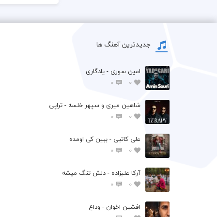
جدیدترین آهنگ ها
امین سوری - یادگاری
0
0
شاهین میری و سپهر خلسه - تراپی
0
0
علی کاتبی - ببین کی اومده
0
0
آرکا علیزاده - دلش تنگ میشه
0
0
افشين اخوان - وداع