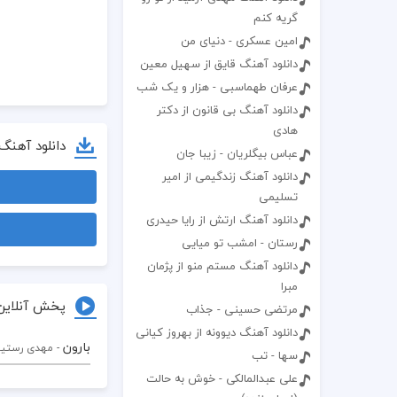
گریه کنم
امین عسکری - دنیای من
دانلود آهنگ قایق از سهیل معین
عرفان طهماسبی - هزار و یک شب
دانلود آهنگ بی قانون از دکتر
هادی
دانلود آهنگ
عباس بیگلریان - زیبا جان
دانلود آهنگ زندگیمی از امیر
تسلیمی
دانلود آهنگ ارتش از رایا حیدری
رستان - امشب تو میایی
دانلود آهنگ مستم منو از پژمان
مبرا
پخش آنلاین
مرتضی حسینی - جذاب
دانلود آهنگ دیوونه از بهروز کیانی
بارون
- مهدی رستیو
سها - تب
علی عبدالمالکی - خوش به حالت