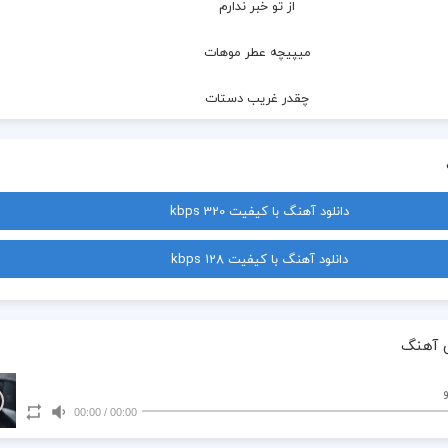
 از تو خبر ندارم
 میپیچه عطر موهات
 چقدر غریب دستات
 هوا هوای بی تو
 منم به یاد چشمات
دانلود آهنگ با کیفیت 320 kbps
 صدای من تو هستی
دانلود آهنگ با کیفیت 128 kbps
 توو این شبای مستی
 میخوام که فکر کنم باز
 آهنگ
 کنار من نشستی
00:00
/
00:00
 به یادتم همیشه