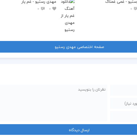
تیو - غمی غمناک
مهدی رستیو - غم یار
0
0
0
 غما و غصه هامون
 صدای من تو هستی
 توو این شبای مستی
صفحه اختصاصی مهدی رستیو
 میخوام که فکر کنم باز
 کنار من نشستی
 به یادتم همیشه
 ولی قسمت نمیشه
 که دستاتو بگیرم
 بگم نرو میمیرم