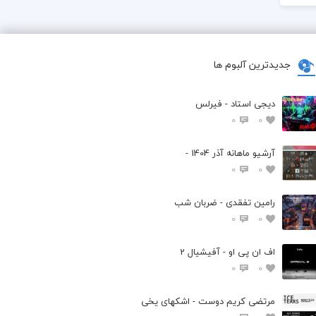
جدیدترین آلبوم ها
دیجی استاد - فیرلس
0
0
آرشیو ماهانه آذر 1404 -
0
0
رامین تفقدی - ضربان شب
0
0
اف ان پی او - آفیشیال 2
0
0
مرتضی کریم دوست - اشکهای یخی