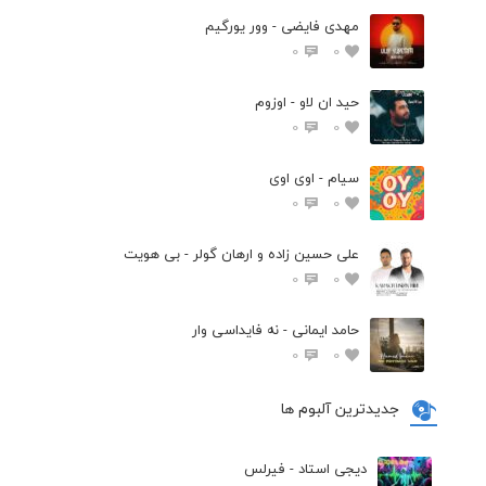
مهدی فایضی - وور یورگیم
0
0
حید ان لاو - اوزوم
0
0
سیام - اوی اوی
0
0
علی حسین زاده و ارهان گولر - بی هویت
0
0
حامد ایمانی - نه فایداسی وار
0
0
جدیدترین آلبوم ها
دیجی استاد - فیرلس