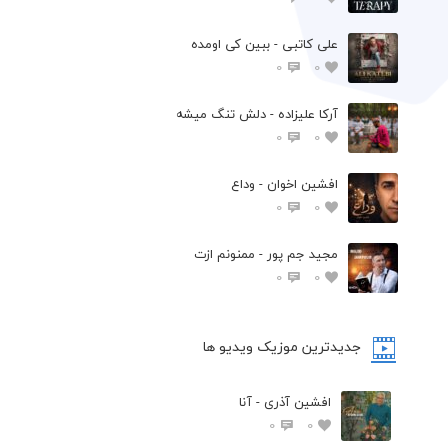
علی کاتبی - ببین کی اومده
0
0
آرکا علیزاده - دلش تنگ میشه
0
0
افشين اخوان - وداع
0
0
مجید جم پور - ممنونم ازت
0
0
جدیدترین موزیک ویدیو ها
افشین آذری - آنا
0
0