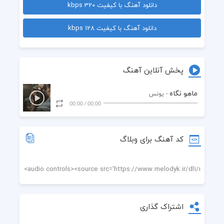
دانلود آهنگ با کیفیت 320 kbps
 ما ک شبو روزو با هم باشیم
دانلود آهنگ با کیفیت 128 kbps
 بازم کمه بزار برن همه
 دیگ بسمه خودت بسمه خودت
پخش آنلاین آهنگ
 نیمخوام هیچ کدوم برگردید
ماهو نگاه
- یونس
00:00
/
00:00
 همتون واسم سردردید
 همتون فقط خودتونو می‌بینید
کد آهنگ برای وبلاگ
 ولی من دیگ نیستم سرگرمی
 پشت سرو نگاه کن کی مونده برات
 مثل دیوونه ها تورو میزدم صدا
اشتراک گذاری