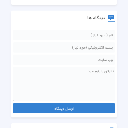
 اینجوری میزنن ضربرو از دورتر
 بابا دست خوش دیگ به هرکی عشق داد میره
دیدگاه ها
 یه جوری که نتونی ببینی رنگ چشماش دیگ
 به حرف دلم صبر کردم شبو سیاهی رو رد کردم
 نیمخوام برگردم .. نیمخوام برگردم
 لبو دهنی از دم حرف .. رویای قشنگم
 صداتو نشنیدم گفتی می‌خوام برگردم
 پشت سرو نگاه کن کی مونده برات
 مثل دیوونه ها تورو میزدم صدا
 هنوز حرف میزنم شبا با ستاره ها