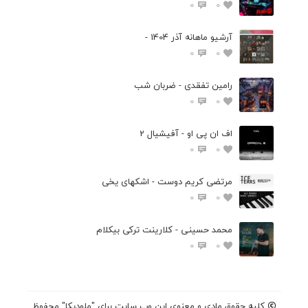
0
0
آرشیو ماهانه آذر 1404 -
0
0
رامین تفقدی - ضربان شب
0
0
اف ان پی او - آفیشیال 2
0
0
مرتضی کریم دوست - اشکهای یخی
0
0
محمد حسینی - کلارینت ترکی بیکلام
0
0
کلیه حقوق مادی و معنوی این وب سایت برای "ملودیکا" محفوظ