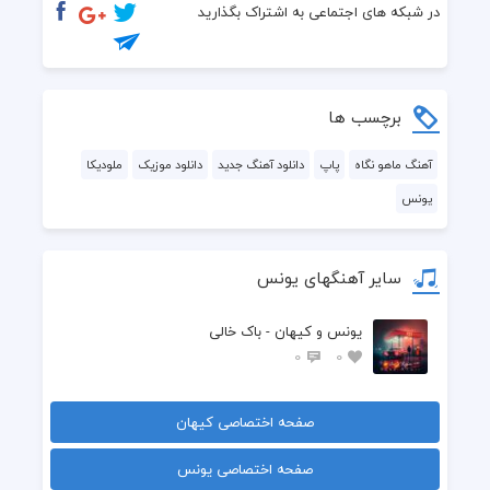
 هنوز حرف میزنم شبا با ستاره ها
در شبکه های اجتماعی به اشتراک بگذارید
 می‌بینمت ولی نمیارم به جا
 عجب دنیاییه .. لحظه رویاییه
برچسب ها
 یه جایی میبینی چقدر جام خالیه
آهنگ ماهو نگاه
پاپ
دانلود آهنگ جدید
دانلود موزیک
ملودیکا
یونس
 دیگه دورم‌ ازت
 دیگ دورم ازت
سایر آهنگهای یونس
 دیگ دورم ازت
یونس و کیهان - باک خالی
 عشق تو منو مجنون کرد
0
0
 یه شبگردم هرجور هست
صفحه اختصاصی کیهان
 میخوان مارو تنها ببین
صفحه اختصاصی یونس