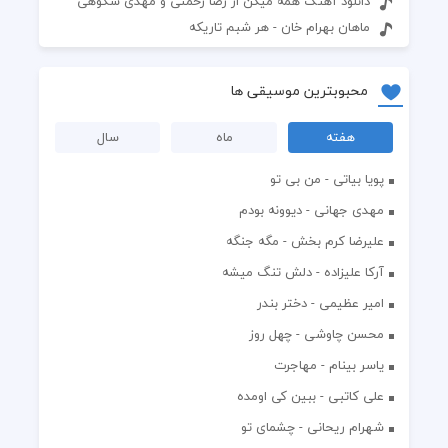
دانلود آهنگ همه میگن از رضا رحمتی و مهدی شکوهی
ماهان بهرام خان - هر شبم تاریکه
محبوبترین موسیقی ها
هفته
ماه
سال
پویا بیاتی - من بی تو
مهدی جهانی - دیوونه بودم
علیرضا کرم بخش - مگه جنگه
آرکا علیزاده - دلش تنگ میشه
امیر عظیمی - دختر بندر
محسن چاوشی - چهل روز
یاسر بینام - مهاجرت
علی کاتبی - ببین کی اومده
شهرام ریحانی - چشمای تو