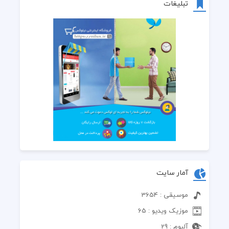
تبلیغات
 می‌بینمت ولی نمیارم به جا
 عجب دنیاییه .. لحظه رویاییه
 یه جایی میبینی چقدر جام خالیه
 دیگه دورم‌ ازت
 دیگ دورم ازت
 دیگ دورم ازت
آمار سایت
موسیقی : 3654
موزیک ویدیو : 65
آلبوم : 29