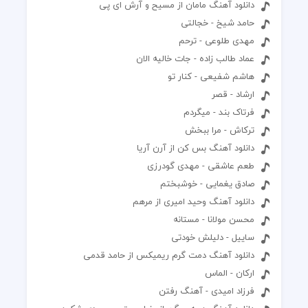
دانلود آهنگ مامان از مسیح و آرش ای پی
حامد شیخ - خجالتی
مهدی طلوعی - ترحم
عماد طالب زاده - جات خالیه الان
هاشم شفیعی - کنار تو
ارشاد - قصر
فرتاک بند - میگردم
ترکاش - مرا ببخش
دانلود آهنگ بس کن از آرن آریا
طعم عاشقی - مهدی گودرزی
صادق یغمایی - خوشبختم
دانلود آهنگ وحید امیری از مرهم
محسن مولانا - مستانه
ساییل - دلیلش خودتی
دانلود آهنگ دمت گرم ریمیکس از حامد قدمی
ارکان - الماس
فرزاد امیدی - آهنگ رفتن