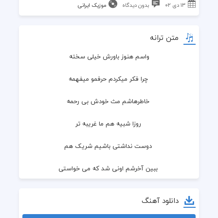
۱۳ دی ۰۲
بدون دیدگاه
موزیک ایرانی
متن ترانه
واسم هنوز باورش خیلی سخته
 چرا فکر میکردم حرفمو میفهمه
 خاطرهاشم مث خودش بی رحمه
 روزا شبیه هم ما غریبه تر
 دوست نداشتی باشیم شریک هم
 ببین آخرشم اونی شد که می خواستی
 وقتش رسیده پس راهو نمیشه بست
دانلود آهنگ
 ازین ادمی که ساختی یه کمی بترس