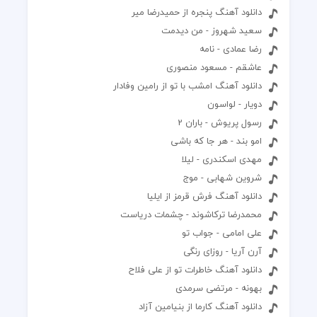
دانلود آهنگ پنجره از حمیدرضا میر
سعید شهروز - من دیدمت
رضا عمادی - نامه
عاشقم - مسعود منصوری
دانلود آهنگ امشب با تو از رامین وفادار
دویار - لواسون
رسول پریوش - باران 2
امو بند - هر جا که باشی
مهدی اسکندری - لیلا
شروین شهابی - موج‌
دانلود آهنگ فرش قرمز از ایلیا
محمدرضا ترکاشوند - چشمات دریاست
علی امامی - جواب تو
آرن آریا - روزای رنگی
دانلود آهنگ خاطرات تو از علی فلاح
بهونه - مرتضی سرمدی
دانلود آهنگ کارما از بنیامین آزاد