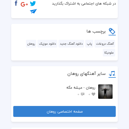
در شبکه های اجتماعی به اشتراک بگذارید
برچسب ها
آهنگ دروغات
پاپ
دانلود آهنگ جدید
دانلود موزیک
روهان
ملودیکا
سایر آهنگهای روهان
روهان - میشه مگه
0
0
صفحه اختصاصی روهان