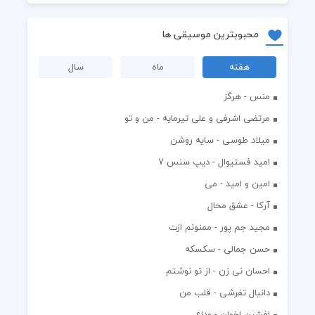
محبوبترین موسیقی ها
هفته
ماه
سال
منس - هرگز
مرتضی اشرفی و علی تیرمایه - من و تو
میلاد طوسی - سایه روشن
اميد فستيوال - ديپ سنس ۷
امین و امید - می
آرکا - عشق محال
مجید جم پور - ممنونم ازت
حسن جمالی - سکسکه
احسان نی زن - از تو نوشتم
دانیال تفرشی - قلب من
افشين اخوان - وداع