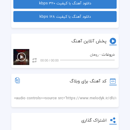
دانلود آهنگ با کیفیت 320 kbps
 حال خوبمو تو به خودت باختی
دانلود آهنگ با کیفیت 128 kbps
 دروغات همش دور سرم میچرخه
 واسم هنوز باورش خیلی سخته
پخش آنلاین آهنگ
 چرا فکر میکردم حرفمو میفهمه
دروغات
- روهان
00:00
/
00:00
 خاطرهاشم مث خودش بی رحمه
 با اینکه هیچوقت برنمیگردن اون روزا
کد آهنگ برای وبلاگ
 فکر نمیکردم امروز با تو دیگه رابطه ای ندارم
 مثل سمه حسی که بینمون هست
 میفهممشو دیگه بهش علاقه ای ندارم
اشتراک گذاری