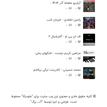
آرشیو ماهانه آذر 1404 -
0
0
رامین تفقدی - ضربان شب
0
0
اف ان پی او - آفیشیال 2
0
0
مرتضی کریم دوست - اشکهای یخی
0
0
محمد حسینی - کلارینت ترکی بیکلام
0
0
کلیه حقوق مادی و معنوی این وب سایت برای "ملودیکا" محفوظ
است. طراحی و اجرا توسط "آنـــ برگ"