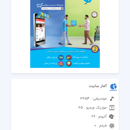
آمار سایت
موسیقی : 3654
موزیک ویدیو : 65
آلبوم : 29
فیلم : 0