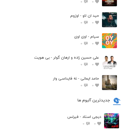
0
0
حید ان لاو - اوزوم
0
0
سیام - اوی اوی
0
0
علی حسین زاده و ارهان گولر - بی هویت
0
0
حامد ایمانی - نه فایداسی وار
0
0
جدیدترین آلبوم ها
دیجی استاد - فیرلس
0
0