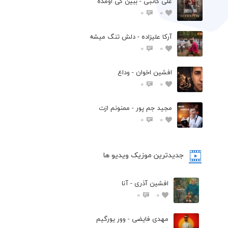
علی کاتبی - ببین کی اومده
0
0
آرکا علیزاده - دلش تنگ میشه
0
0
افشين اخوان - وداع
0
0
مجید جم پور - ممنونم ازت
0
0
جدیدترین موزیک ویدیو ها
افشین آذری - آنا
0
0
مهدی فایضی - وور یورگیم