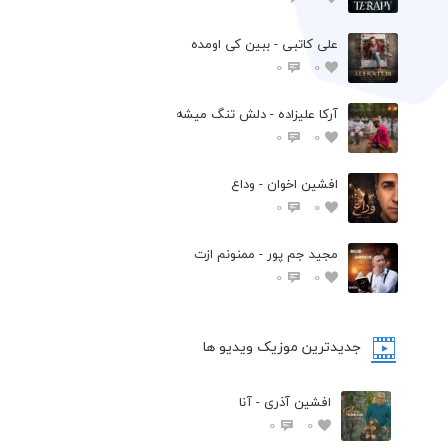
علی کاتبی - ببین کی اومده
0
0
آرکا علیزاده - دلش تنگ میشه
0
0
افشين اخوان - وداع
0
0
مجید جم پور - ممنونم ازت
0
0
جدیدترین موزیک ویدیو ها
افشین آذری - آنا
0
0