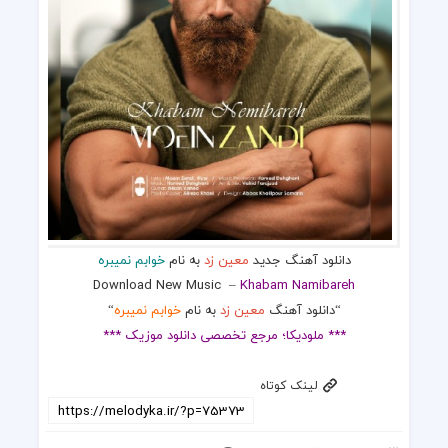
دانلود آهنگ جدید
معین زد
به نام
خوابم نمیبره
Download New Music –
Khabam Namibareh
“دانلود آهنگ
معین زد
به نام
خوابم نمیبره
“
*** ملودیکا؛ مرجع تخصصی دانلود موزیک ***
لینک کوتاه