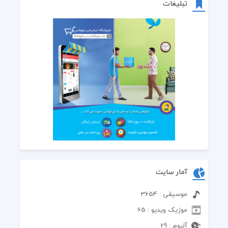
تبلیغات
آمار سایت
موسیقی : 3654
موزیک ویدیو : 65
آلبوم : 29