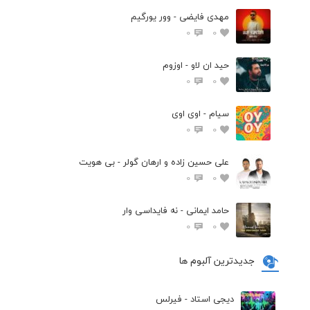
مهدی فایضی - وور یورگیم
0
0
حید ان لاو - اوزوم
0
0
سیام - اوی اوی
0
0
علی حسین زاده و ارهان گولر - بی هویت
0
0
حامد ایمانی - نه فایداسی وار
0
0
جدیدترین آلبوم ها
دیجی استاد - فیرلس