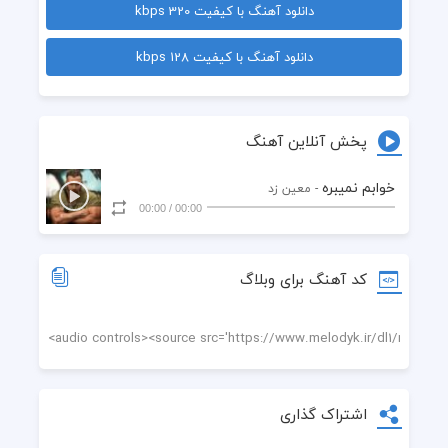
دانلود آهنگ با کیفیت 320 kbps
 من خوابم نمیبره 
دانلود آهنگ با کیفیت 128 kbps
دیگه خوابم نمیبره
اینجا بی توسرده گل من
پخش آنلاین آهنگ
، یه دوست داشتن سادس
خوابم نمیبره
- معین زد
00:00
/
00:00
 حرف دل من 
ول کردی دستامو
کد آهنگ برای وبلاگ
 می ترسه دل من،
 تو بگو الان کجا یی تو 
اینجا بی تو بی تو سرد دل من، میشه بازم بشینی امشب تو پای حرف دل من
اشتراک گذاری