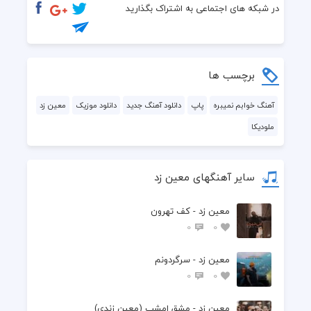
نگو برگشت نداره برگرد دوباره مرگ دل من تو بگو الان کجا یی تو
در شبکه های اجتماعی به اشتراک بگذارید
چی شد نمیشه نه ، حرفاتم کلیشه ان 
تو حالت خوب میشه ولی نه پیشه من میخندی به ریش من 
برچسب ها
تو پیله ست هرکی بی شیله بود، غبار غم میادشو میشینه روت 
آهنگ خوابم نمیبره
پاپ
دانلود آهنگ جدید
دانلود موزیک
معین زد
ملودیکا
که ازکنده بلند میشه همیشه دود،  نبودپیشم اونکه تو فکرم همیشه بود
پلا شکسته ولی تو برگرد، شاید ببینیمو بگیره خندت 
سایر آهنگهای معین زد
ما که کارمون نمیشه این بوده همیشه ولی تو برگرد
معین زد - کف تهرون
برکت نداره بدون حرکت، مثل سیگار بدون فندک
0
0
صد بار بهت گفتم نرو هر بار صدامو نشنیدی
معین زد - سرگردونم
0
0
اینبار نگاه کن تو چشمام اینبار خودت هم ترسیدی
معین زد - مشق امشب (معین زندی)