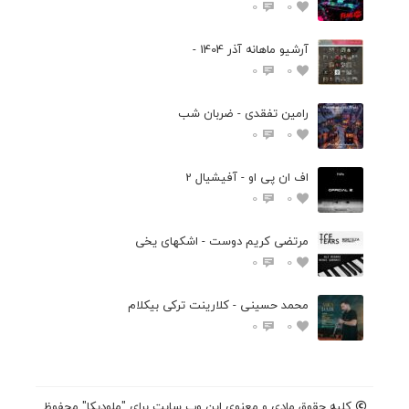
0
0
آرشیو ماهانه آذر 1404 -
0
0
رامین تفقدی - ضربان شب
0
0
اف ان پی او - آفیشیال 2
0
0
مرتضی کریم دوست - اشکهای یخی
0
0
محمد حسینی - کلارینت ترکی بیکلام
0
0
کلیه حقوق مادی و معنوی این وب سایت برای "ملودیکا" محفوظ