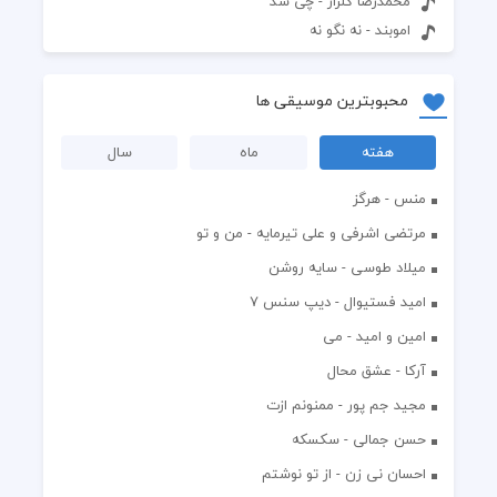
محمدرضا گلزار - چی شد
اموبند - نه نگو نه
محبوبترین موسیقی ها
هفته
ماه
سال
منس - هرگز
مرتضی اشرفی و علی تیرمایه - من و تو
میلاد طوسی - سایه روشن
اميد فستيوال - ديپ سنس ۷
امین و امید - می
آرکا - عشق محال
مجید جم پور - ممنونم ازت
حسن جمالی - سکسکه
احسان نی زن - از تو نوشتم