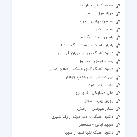
محمد کیانی - طرفدار
فرزاد فرزین - فرار
محسن نهایی - بدرود
منص - دیو
رامین رعیت - نگرانم
زانیار - اما دلم واست تنگ میشه
دانلود آهنگ دریا از مهران فهیمی
رضا ساجدی - خط اول
دانلود آهنگ گلای خشک از صالح رضایی
ابی صادقی - بی خوابِ جهانم
یونا دارات - مود
علی مشایخی - تنها نرو
بهروز بهراد - محال
سالار عیوضی - آرامش
دانلود آهنگ به دلم موند از رضا شیری
مجید نباتی - همسفر
دانلود آهنگ تنها تنها از علیها