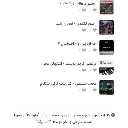
آرشیو ماهانه آذر 1404 -
0
0
رامین تفقدی - ضربان شب
0
0
اف ان پی او - آفیشیال 2
0
0
مرتضی کریم دوست - اشکهای یخی
0
0
محمد حسینی - کلارینت ترکی بیکلام
0
0
کلیه حقوق مادی و معنوی این وب سایت برای "ملودیکا" محفوظ
است. طراحی و اجرا توسط "آنـــ برگ"