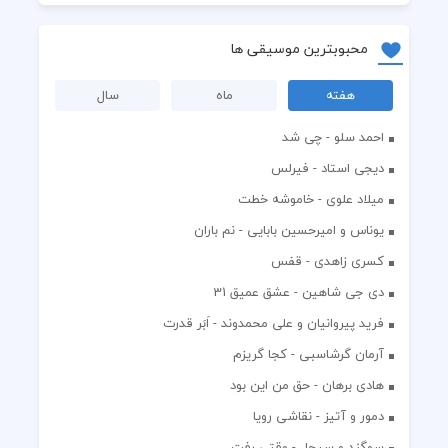
محبوبترین موسیقی ها
هفته
ماه
سال
احمد سلو - چی شد
دیجی استاد - فیرلس
میلاد علوی - خاموشه خطت
یوناس و امیرحسین بابایی - نم باران
کسری زاهدی - قفس
دی جی شاهین - عشق عمیق 31
فرید پیروانیان و علی محمدوند - اَبَر قدرت
آرمان گرشاسبی - کجا گریزم
هادی برهان - حق من این بود
دمور و آتیز - نقاشی رویا
سوگند و سیجل - وقتی رفت