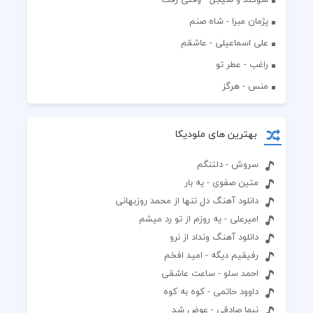
پژمان مبرا - شاه صنم
علی اسماعیلی - عاشقم
راغب - عطر تو
منس - هرگز
بهترین های ملودیکا
سروش - دلتنگم
متین صفوی - یه بار
دانلود آهنگ دل تنها از محمد روزبهانی
امیرعلی - یه روزم از تو رد میشم
دانلود آهنگ ونداد از نرو
رفیقیم دیگه - امید افخم
احمد سلو - ساعت عاشقی
داوود حاتمی - کوه به کوه
نیما صادقی - عوض شد