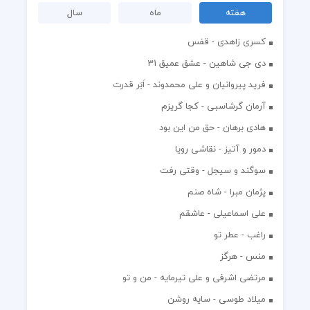
هفته
ماه
سال
کسری زاهدی - قفس
دی جی شاهین - عشق عمیق 31
فرید پیروانیان و علی محمدوند - اَبَر قدرت
آرمان گرشاسبی - کجا گریزم
هادی برهان - حق من این بود
دمور و آتیز - نقاشی رویا
سوگند و سیجل - وقتی رفت
پژمان مبرا - شاه صنم
علی اسماعیلی - عاشقم
راغب - عطر تو
منس - هرگز
مرتضی اشرفی و علی تیرمایه - من و تو
میلاد طوسی - سایه روشن