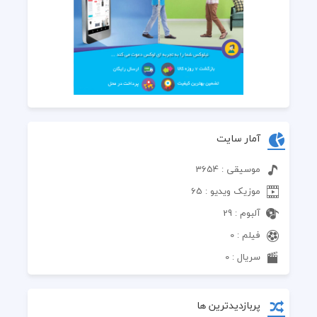
آمار سایت
موسیقی : 3654
موزیک ویدیو : 65
آلبوم : 29
فیلم : 0
سریال : 0
پربازدیدترین ها