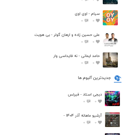
سیام - اوی اوی
0
0
علی حسین زاده و ارهان گولر - بی هویت
0
0
حامد ایمانی - نه فایداسی وار
0
0
جدیدترین آلبوم ها
دیجی استاد - فیرلس
0
0
آرشیو ماهانه آذر 1404 -
0
0