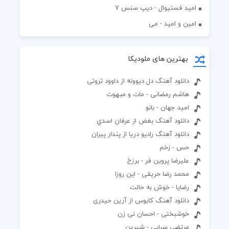
اميد فستيوال - ديپ سنس ۷
امین و امید - می
بهترین های ملودیکا
دانلود آهنگ دل دیوونه از داوود ثروتی
هاشم رمضانی - مات و مبهوت
امید جهان - بانو
دانلود آهنگ بغض از عرفان اسدي
دانلود آهنگ رادیو دریا از پندار پیران
حس - زخم
علیرضا پروین فر - برزخ
محمد رضا حریقی - این روزا
رضایا - خوش به حالت
دانلود آهنگ کابوس از آرین حیدری
خوشبختی - احسان نی زن
مرتضی سرابی - شیرین