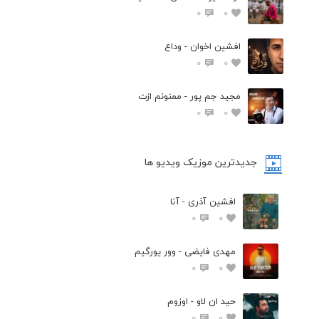
0
0
افشين اخوان - وداع
0
0
مجید جم پور - ممنونم ازت
0
0
جدیدترین موزیک ویدیو ها
افشین آذری - آنا
0
0
مهدی فایضی - وور یورگیم
0
0
حید ان لاو - اوزوم
0
0