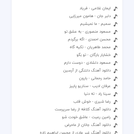
ایمان غلامی - فریاد
دلبر جان - هامون میرزایی
سمیم - ما نمیشیم
مسعود منصوری - به عشق تو
محسن احمدی - اگه برگردم
محمد طاهریان - تکیه گاه
خشایار بارگان - تو بگو
مسعود دلشادی - دوست دارم
دانلود آهنگ دلتنگی از آرسین
حامد رحمانی - بارون
عرفان ادیب - سناریو پاییز
سینا راد - ته دنیا
رضا شیری - خوش قلب
دانلود آهنگ کلافه از رضا سرپرست
رامین رعیت - عاشق خودت شو
دانلود آهنگ جانان از ماحرض
دانلود آهنگ غیر عادی از محسن ابراهیم زاده